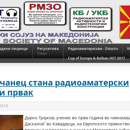
адени лиценци
Регулатива
Радиоаматеризам - Општо
H
Статут
Cup of Europe & Balkan HST 2017
чанец стана радиоаматерски
и првак
 2010
Дарко Трајков, ученик во прва година во гимназиј
Даскалов“ во Кавадарци, на Европското првенство
примање и предавање знаци од Морзеовата азбук