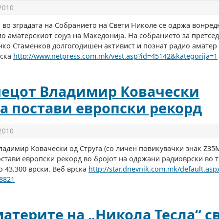
 2010
 во зградата на Собранието на Свети Николе се одржа вонре
о аматерскиот сојуз на Македонија. На собранието за претсе
ко Стаменков долгогодишен активист и познат радио аматер 
рска
http://www.netpress.com.mk/vest.asp?id=45142&kategorija=1
ецот Владимир Ковачески
а постави европски рекорд
 2010
адимир Ковачески од Струга (со личен повикувачки знак Z35M
остави европски рекорд во бројот на одржани радиоврски во т
о 43.300 врски. Веб врска
http://star.dnevnik.com.mk/default.asp
8821
атерите на „Никола Тесла“ с