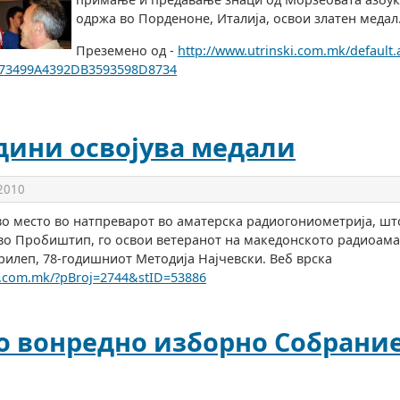
одржа во Порденоне, Италија, освои златен медал
Преземено од -
http://www.utrinski.com.mk/default.
73499A4392DB3593598D8734
одини освојува медали
 2010
о место во натпреварот во аматерска радиогониометрија, ш
во Пробиштип, го освои ветеранот на македонското радиоама
рилеп, 78-годишниот Методија Најчевски. Веб врска
ik.com.mk/?pBroj=2744&stID=53886
 вонредно изборно Собрание