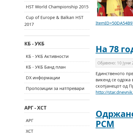
HST World Championship 2015
Cup of Europe & Balkan HST
ItemID=50DA54B9
2017
КБ - УКБ
На 78 г
КБ - УКБ Активности
Објавено:
10 Јуни
КБ - УКБ Банд план
Единственото прв
DX информации
викенд се одржа 
скопјанецот од П
Пропозиции за натпревари
http://star.dnevn
АРГ - ХСТ
Одржано
АРГ
РСМ
ХСТ