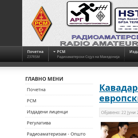
Почетна
РСМ
Изд
Z37RSM
Радиоаматерски Сојуз на Македонија
ГЛАВНО МЕНИ
Кавадар
Почетна
европск
РСМ
Издадени лиценци
Објавено:
22 Јуни
Регулатива
Радиоаматеризам - Општо