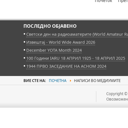
Почеток
Прет
ПОСЛЕДНО ОБЈАВЕНО
Светски ден на радиоаматерите (World Amateur Ra
Извештај - World Wide Award 2026
December YOTA Month 2024
100 Години IARU 18 АПРИЛ 1925 - 18 АПРИЛ 2025
1944 ПРВО ЗАСЕДАНИЕ НА АСНОМ 2024
ВИЕ СТЕ НА:
ПОЧЕТНА
НАПИСИ ВО МЕДИУМИТЕ
Copyright ©
Овозможен