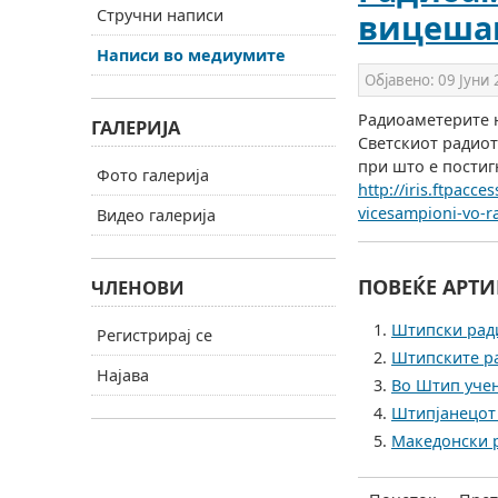
Стручни написи
вицеша
Написи во медиумите
Објавено:
09 Јуни
Радиоаметерите н
ГАЛЕРИЈА
Светскиот радиот
при што е постиг
Фото галерија
http://iris.ftpacc
vicesampioni-vo-r
Видео галерија
ПОВЕЌЕ АРТИ
ЧЛЕНОВИ
Штипски ради
Регистрирај се
Штипските р
Најава
Во Штип учен
Штипјанецот 
Македонски р