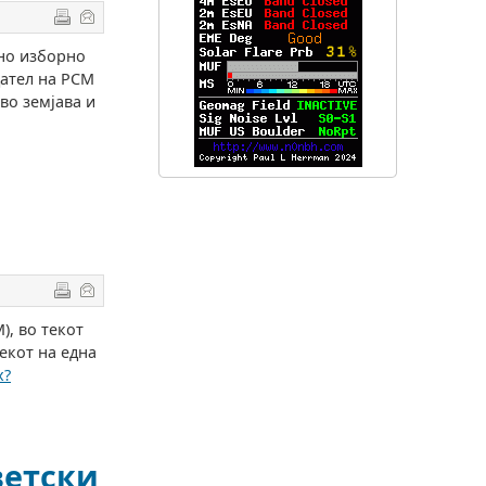
дно изборно
дател на РСМ
во земјава и
), во текот
екот на една
x?
ветски