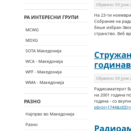
Објавено:
09 Јуни
На 23-ти ноември
РА ИНТЕРЕСНИ ГРУПИ
Собрание на ради
беше избран Звон
MCWG
странство. Веб в
MDXG
SOTA Македонија
Стружан
WCA - Македонија
годинав
WFF - Македонија
Објавено:
09 Јуни
WMA - Македонија
Радиоаматерот Вл
на 2001 година п
РАЗНО
година - со вкупн
pbroj=1744&stID=
Најпрво во Македонија
Разно
Радиоам