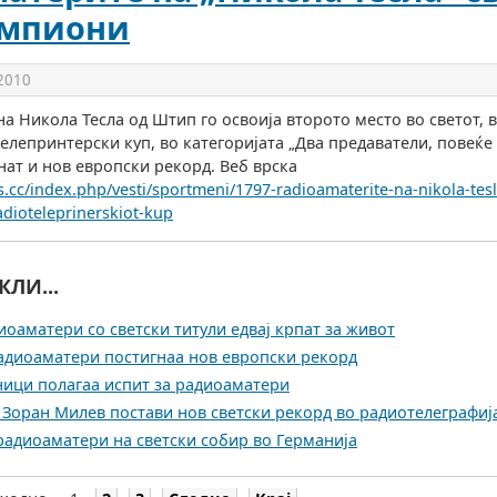
мпиони
 2010
а Никола Тесла од Штип го освоија второто место во светот, 
елепринтерски куп, во категоријата „Два предаватели, повеќе
нат и нов европски рекорд. Веб врска
ess.cc/index.php/vesti/sportmeni/1797-radioamaterite-na-nikola-tesl
adioteleprinerskiot-kup
КЛИ...
оаматери со светски титули едвај крпат за живот
адиоаматери постигнаа нов европски рекорд
ици полагаа испит за радиоаматери
Зоран Милев постави нов светски рекорд во радиотелеграфиј
адиоаматери на светски собир во Германија