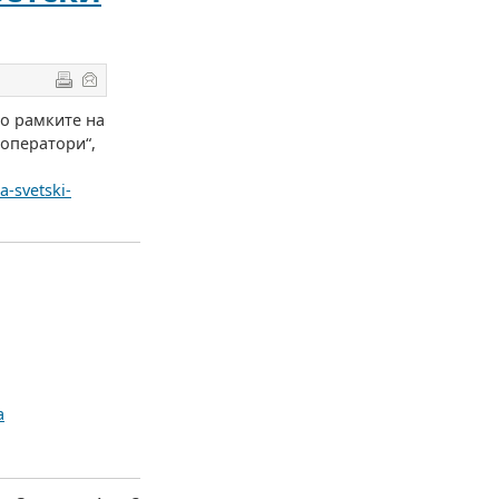
во рамките на
 оператори“,
a-svetski-
а