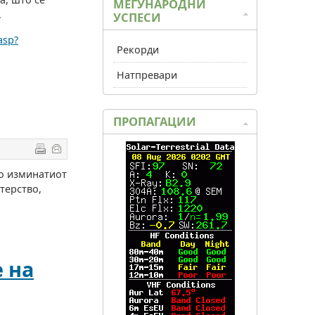
МЕЃУНАРОДНИ
.
УСПЕСИ
asp?
Рекорди
Натпревари
ПРОПАГАЦИИ
то изминатиот
терство,
 на