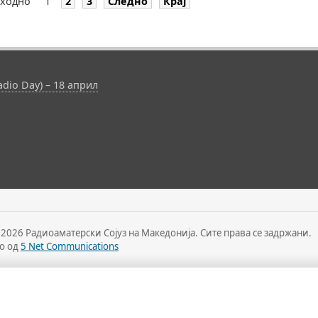
ходно
1
2
3
Следно
Крај
dio Day) – 18 април
 2026 Радиоаматерски Сојуз на Македонија. Сите права се задржани.
о од
5 Net Communications