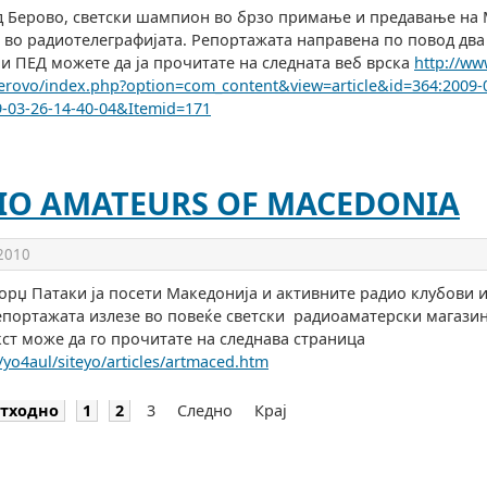
д Берово, светски шампион во брзо примање и предавање на
 во радиотелеграфијата. Репортажата направена по повод два
и ПЕД можете да ја прочитате на следната веб врска
http://ww
erovo/index.php?option=com_content&view=article&id=364:2009-0
9-03-26-14-40-04&Itemid=171
IO AMATEURS OF MACEDONIA
 2010
орџ Патаки ја посети Македонија и активните радио клубови 
портажата излезе во повеќе светски радиоаматерски магазин
ст може да го прочитате на следнава страница
/yo4aul/siteyo/articles/artmaced.htm
тходно
1
2
3
Следно
Крај