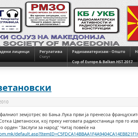
адени лиценци
Регулатива
Радиоаматеризам - Општо
H
Статут
Cup of Europe & Balkan HST 2017
ветановски
 2010
офалниот земјотрес во Бања Лука први ја пренесоа францускит
Сотка Цветаноски, кој преку неговата радиостаница прв го изв
о орден "Заслуги за народ" Читај повеќе на
.com.mk/default.asp?ItemID=C5FDCA14BBAA1F4A9404CA14EB821F1