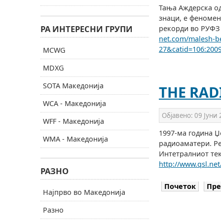
Тања Аждерска о
знаци, е феномен
РА ИНТЕРЕСНИ ГРУПИ
рекорди во РУФЗ 
net.com/malesh-b
27&catid=106:200
MCWG
MDXG
SOTA Македонија
THE RAD
WCA - Македонија
Објавено:
09 Јуни
WFF - Македонија
1997-ма година Џ
WMA - Македонија
радиоаматери. Ре
Интетралниот тек
http://www.qsl.net
РАЗНО
Почеток
Пре
Најпрво во Македонија
Разно