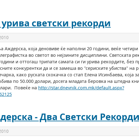
 урива светски рекорди
 2010
 Аждерска, која деновиве ќе наполни 20 години, веќе четири
леграфистка во светот во нејзините дисциплини. Светската р
 години и оттогаш трипати самата си ги урива рекордите, без п
сните конкурентки да и се замеша во "сериските убиства" на 
чарка, како руската скокачка со стап Елена Исинбаева, која за
обива по 50.000 долари, досега младата беровка на штедна кн
олари. Повеќе на
http://star.dnevnik.com.mk/default.aspx?
62125
дерска - Два Светски Рекорд
 2010