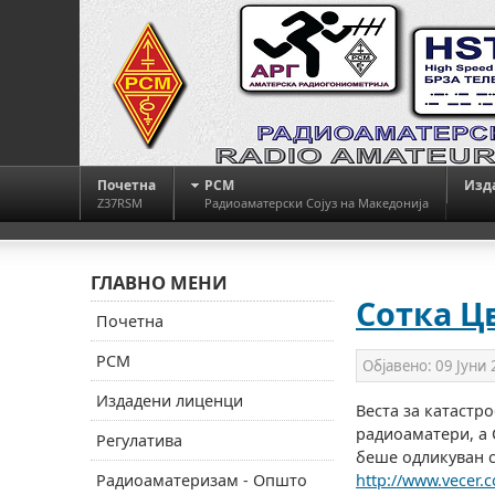
Почетна
РСМ
Изд
Z37RSM
Радиоаматерски Сојуз на Македонија
ГЛАВНО МЕНИ
Сотка Ц
Почетна
РСМ
Објавено:
09 Јуни
Издадени лиценци
Веста за катастр
радиоаматери, а 
Регулатива
беше одликуван с
Радиоаматеризам - Општо
http://www.vecer