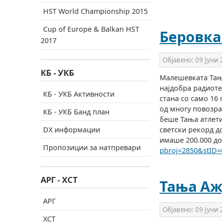
HST World Championship 2015
Cup of Europe & Balkan HST
Беровка
2017
Објавено:
09 Јуни
КБ - УКБ
Малешевката Тања
најдобра радиоте
КБ - УКБ Активности
стана со само 16
од многу повозра
КБ - УКБ Банд план
беше Тања атлети
DX информации
светски рекорд д
имаше 200.000 д
Пропозиции за натпревари
pbroj=2850&stID=
АРГ - ХСТ
Тања Аж
АРГ
Објавено:
09 Јуни
ХСТ