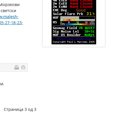
 Морзеови
 светски
w.malesh-
5-27-18-23-
и
и.
Страница 3 од 3