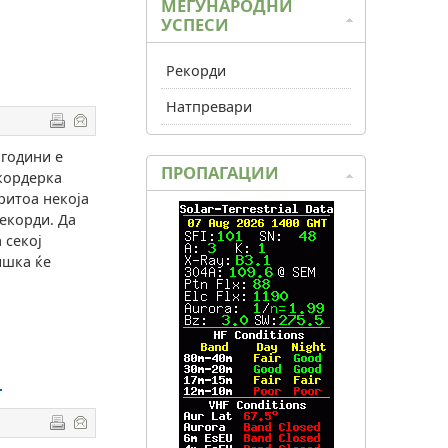
МЕЃУНАРОДНИ
УСПЕСИ
Рекорди
Натпревари
 години е
ПРОПАГАЦИИ
екордерка
ритоа некоја
рекорди. Да
 секој
ишка ќе
и