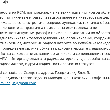
нија.
вности на РСМ: популаризација на техничката култура од обла
о, поттикнување, развој и зацврстување на интересот кај дец
анимавање со електроника, радиокомуникации, техничко обра
 членовите за практична примена на електрониката во
те, поттикнување, развој и примена на иновации во областа
радиотехниката и телекомуникациите, организирање, координ
ктивности од интерес на радиоаматерите во Република Македо
проведување стручна обука за радиоаматерските специјалнос
ботка со домашни државни органи како и со невладиниот сек
АРУ – Интернационалната радиоаматерска унија, соработка с
адиоаматери, и други надлежности согласно Статутот.
се наоѓа во Скопје на адреса: Градски sид, Блок 5.
: Радиоаматерски сојуз на Македонија, П.Фах 477, Скопје 100
erskisojuz@gmail.com