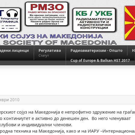
адени лиценци
Регулатива
Радиоаматеризам - Општо
H
Статут
Cup of Europe & Balkan HST 2017
мври 2010
рскиот сојуз на Македонија е непрофитно здружение на граѓ
 во континиутет е активно до денешен ден. Во него членуваат
клубови и индивидуални членови.
родна техника на Македонија, како и на ИАРУ –Интернациона