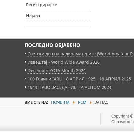
Регистрирај се
Најава
ПОСЛЕДНО ОБЈАВЕНО
Светски ден на радиоаматерите (World Amateur Ra
Извештај - World Wide Award 2026
December YOTA Month 2024
100 Години IARU 18 АПРИЛ 1925 - 18 АПРИЛ 2025
1944 ПРВО ЗАСЕДАНИЕ НА АСНОМ 2024
ВИЕ СТЕ НА:
ПОЧЕТНА
РСМ
ЗА НАС
Copyright ©
Овозможен