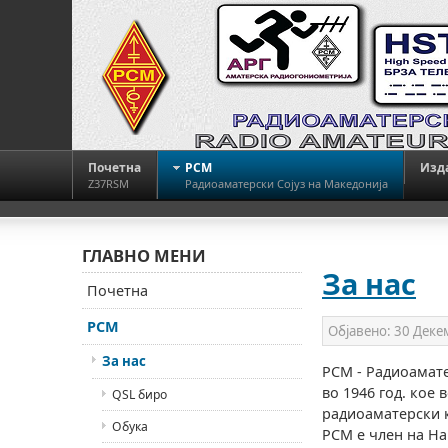
Почетна
РСМ
Изд
Z37RSM
Радиоаматерски Сојуз на Македонија
ГЛАВНО МЕНИ
За нас
Почетна
РСМ
Објавено:
30 Деке
За нас
РСМ - Радиоамате
во 1946 год. кое
QSL биро
радиоаматерски 
Обука
РСМ е член на На