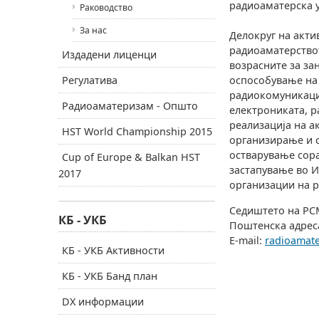
радиоаматерска у
Раководство
За нас
Делокруг на акти
радиоаматерствот
Издадени лиценци
возрасните за з
Регулатива
оспособување на
радиокомуникации
Радиоаматеризам - Општо
електрониката, 
реализација на а
HST World Championship 2015
организирање и с
остварување сора
Cup of Europe & Balkan HST
застапување во И
2017
организации на р
Седиштето на РСМ 
КБ - УКБ
Поштенска адреса
E-mail:
radioamat
КБ - УКБ Активности
КБ - УКБ Банд план
DX информации