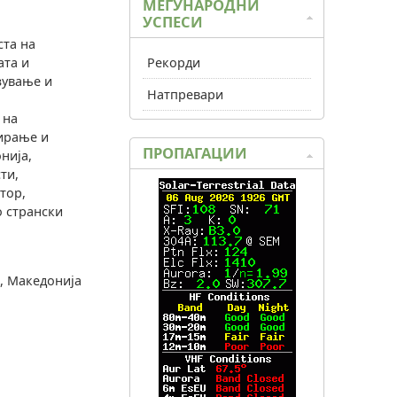
МЕЃУНАРОДНИ
УСПЕСИ
ста на
ата и
Рекорди
зување и
Натпревари
 на
ирање и
ПРОПАГАЦИИ
нија,
ти,
тор,
о странски
0, Македонија