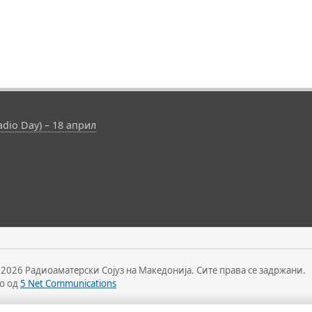
dio Day) – 18 април
 2026 Радиоаматерски Сојуз на Македонија. Сите права се задржани.
о од
5 Net Communications