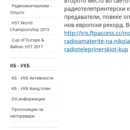
второто место во свето
Радиоаматеризам -
радиотелепринтерски ку
Општо
предаватели, повеќе оп
HST World
нов европски рекорд. В
Championship 2015
http://iris.ftpaccess.cc/
Cup of Europe &
radioamaterite-na-nikola
Balkan HST 2017
radioteleprinerskiot-kup
КБ - УКБ
КБ - УКБ Активности
КБ - УКБ Банд план
DX информации
Пропозиции за
натпревари