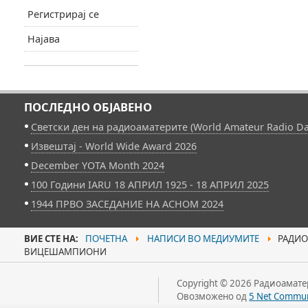
Регистрирај се
Најава
ПОСЛЕДНО ОБЈАВЕНО
Светски ден на радиоаматерите (World Amateur Radio Da
Извештај - World Wide Award 2026
December YOTA Month 2024
100 Години IARU 18 АПРИЛ 1925 - 18 АПРИЛ 2025
1944 ПРВО ЗАСЕДАНИЕ НА АСНОМ 2024
ВИЕ СТЕ НА:
ПОЧЕТНА
НАПИСИ ВО МЕДИУМИТЕ
РАДИОА
ВИЦЕШАМПИОНИ
Copyright © 2026 Радиоаматер
Овозможено од
5 Net Commun