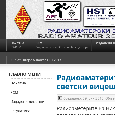
Почетна
РСМ
Издадени 
Z37RSM
Радиоаматерски Сојуз на Македонија
Cup of Europe & Balkan HST 2017
ГЛАВНО МЕНИ
Радиоаматерит
Почетна
светски вице
РСМ
Создадено:
09 Јуни 2010
Објав
Издадени лиценци
Радиоаметерите на Нико
Регулатива