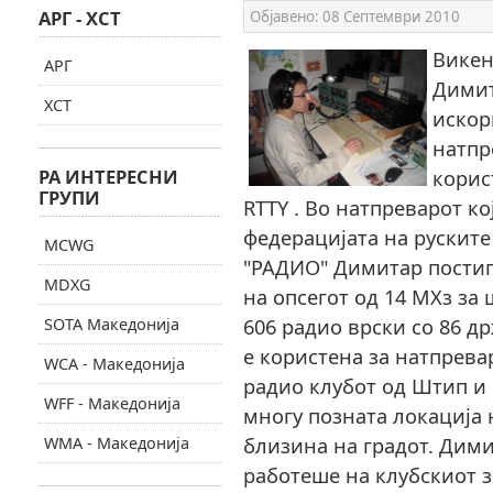
АРГ - ХСТ
Објавено:
08 Септември 2010
Викен
АРГ
Димит
ХСТ
искор
натпр
РА ИНТЕРЕСНИ
корис
ГРУПИ
RTTY . Во натпреварот ко
федерацијата на рускит
MCWG
"РАДИО" Димитар постиг
MDXG
на опсегот од 14 МХз за
606 радио врски со 86 д
SOTA Македонија
е користена за натпрева
WCA - Македонија
радио клубот од Штип и 
WFF - Македонија
многу позната локација
близина на градот. Дими
WMA - Македонија
работеше на клубскиот з