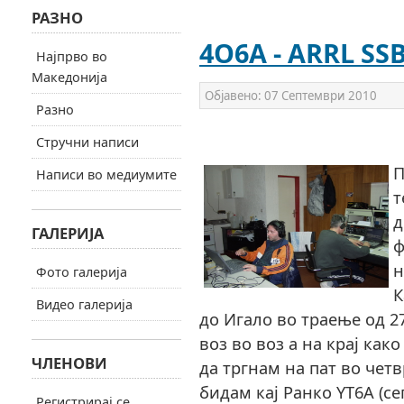
РАЗНО
4O6A - ARRL SSB
Најпрво во
Македонија
Објавено:
07 Септември 2010
Разно
Стручни написи
П
Написи во медиумите
т
д
ГАЛЕРИЈА
ф
н
Фото галерија
К
Видео галерија
до Игало во траење од 2
воз во воз а на крај как
ЧЛЕНОВИ
да тргнам на пат во четв
бидам кај Ранко YT6A (с
Регистрирај се