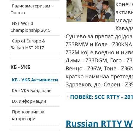
конеч
Радиоаматеризам -
активн
Општо
млади
HST World
Кавад
Championship 2015
Сушево за првпат дојдоа 
Cup of Europe &
Z33BMW и Коле - Z30KNA 
Balkan HST 2017
Z32M кој е воедно и нив
Дими - Z33DGM, Гого - Z35
КБ - УКБ
Венцо - Z36W, Тоне - Z36
кратко наминаа претсед
КБ - УКБ Активности
Здравков, др. Озрен - Z35
КБ - УКБ Банд план
ПОВЕЌЕ: SCC RTTY - 20
DX информации
Пропозиции за
натпревари
Russian RTTY W