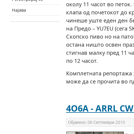
околу 11 часот во петок
Најава
клапа од почетокот до к
чинеше уште еден ден бе
на Предо – YU7EU (сега S
Скопско пиво но на пат
остана ништо освен пра
стигнав малку пред 11 ча
по 12 часот.
Комплетната репортажа з
може да се прочита во п
4O6A - ARRL CW
Објавено:
06 Септември 2010