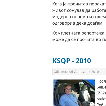
Кога ја прочитав порака
живот сонував да работ
модерна опрема и голем
одговорив дека доаѓам.
Комплетната репортажа з
може да се прочита во п
KSQP - 2010
Објавено:
06 Септември 2010
Посл
беше
(Z32
рабо
Роб 