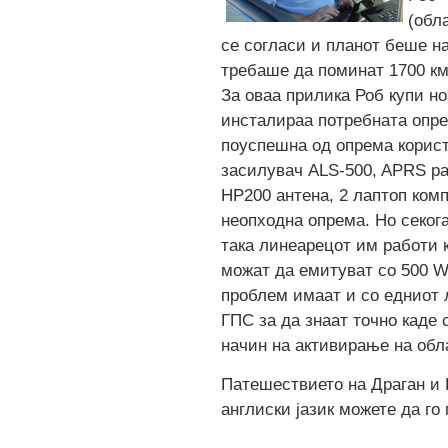
(обл
се согласи и планот беше на
требаше да поминат 1700 км
За оваа прилика Роб купи но
инсталираа потребната опре
поуспешна од опрема корист
засилувач ALS-500, APRS ра
HP200 антена, 2 лаптоп комп
неопходна опрема. Но секог
така линеарецот им работи 
можат да емитуват со 500 W
проблем имаат и со едниот 
ГПС за да знаат точно каде с
начин на активирање на обл
Патешествието на Драган и 
англиски јазик можете да го