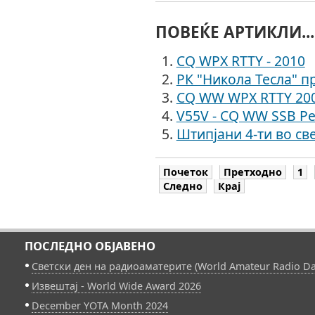
ПОВЕЌЕ АРТИКЛИ...
CQ WPX RTTY - 2010
РК "Никола Тесла" пр
CQ WW WPX RTTY 200
V55V - CQ WW SSB Р
Штипјани 4-ти во св
Почеток
Претходно
1
Следно
Крај
ПОСЛЕДНО ОБЈАВЕНО
Светски ден на радиоаматерите (World Amateur Radio Da
Извештај - World Wide Award 2026
December YOTA Month 2024