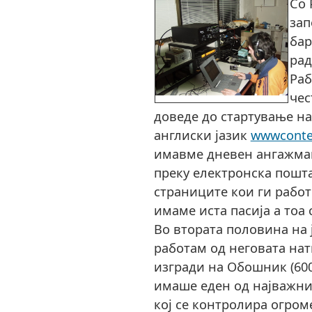
Со 
зап
бар
рад
Раб
чес
доведе до стартување на
англиски јазик
wwwcontes
имавме дневен ангажман
преку електронска пошта
страниците кои ги рабо
имаме иста пасија а тоа 
Во втората половина на 
работам од неговата нат
изгради на Обошник (600
имаше еден од најважни
кој се контролира огром