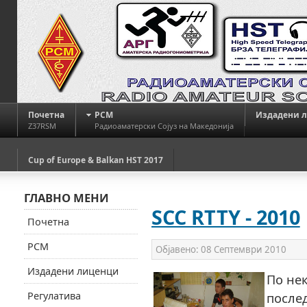
Почетна
РСМ
Издадени 
Z37RSM
Радиоаматерски Сојуз на Македонија
Cup of Europe & Balkan HST 2017
ГЛАВНО МЕНИ
SCC RTTY - 2010
Почетна
РСМ
Објавено:
08 Септември 2010
Издадени лиценци
По не
Регулатива
после