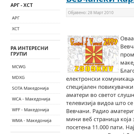
АРГ - ХСТ
Објавено:
28 Март 2010
АРГ
ХСТ
Оваа
Вевч
РА ИНТЕРЕСНИ
ГРУПИ
пром
маке
MCWG
Благ
MDXG
електронски комуникаци
специјален повикувачки 
SOTA Македонија
аматери во светот слушн
WCA - Македонија
телевизија видоа што се
WFF - Македонија
Вевчани. Радио аматери
мини веб страница која 
WMA - Македонија
посетена 11.000 пати. На