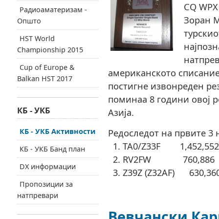
CQ WPX
Радиоаматеризам -
Зоран М
Општо
турскио
HST World
најпозн
Championship 2015
натпрев
Cup of Europe &
американското списание
Balkan HST 2017
постигне извонреден рез
поминаа 8 години овој р
КБ - УКБ
Азија.
КБ - УКБ Активности
Редоследот на првите 3 
1. TA0/Z33F 1,452,552
КБ - УКБ Банд план
2. RV2FW 760,886
DX информации
3. Z39Z (Z32AF) 630,36
Пропозиции за
натпревари
Вевчански Карн