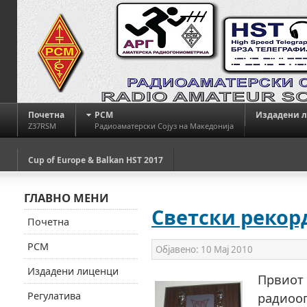
Почетна
РСМ
Издадени 
Z37RSM
Радиоаматерски Сојуз на Македонија
Cup of Europe & Balkan HST 2017
ГЛАВНО МЕНИ
Светски рекорд
Почетна
РСМ
Објавено:
10 Мај 2010
Издадени лиценци
Првиот 
Регулатива
радиооп