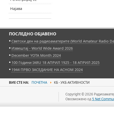
Најава
ПОСЛЕДНО ОБЈАВЕНО
Светски ден на радиоаматерите (World Amateur Radio Da
Извештај - World Wide Award 2026
December YOTA Month 2024
100 Години IARU 18 АПРИЛ 1925 - 18 АПРИЛ 2025
1944 ПРВО ЗАСЕДАНИЕ НА АСНОМ 2024
ВИЕ СТЕ НА:
ПОЧЕТНА
КБ - УКБ АКТИВНОСТИ
Copyright © 2026 Радиоаматер
Овозможено од
5 Net Commun