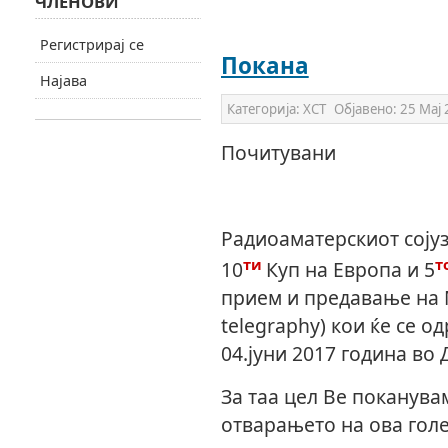
ЧЛЕНОВИ
Регистрирај се
Покана
Најава
Категорија:
ХСТ
Објавено:
25 Мај
Почитувани
Радиоаматерскиот сојуз
ти
т
10
Куп на Европа и 5
прием и предавање на 
telegraphy)
кои ќе се о
04.јуни 2017 година во 
За таа цел Ве поканува
отварањето на ова гол