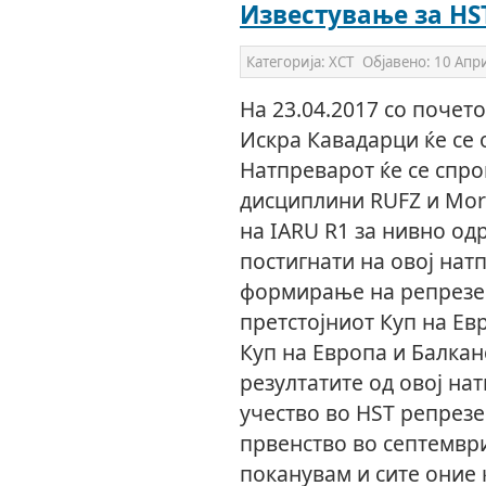
Известување за HS
Категорија:
ХСТ
Објавено:
10 Апр
На 23.04.2017 со почето
Искра Кавадарци ќе се
Натпреварот ќе се спро
дисциплини RUFZ и Mor
на IARU R1 за нивно од
постигнати на овој нат
формирање на репрезен
претстојниот Куп на Ев
Куп на Европа и Балкан
резултатите од овој на
учество во HST репрезе
првенство во септември
поканувам и сите оние 