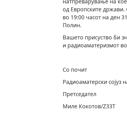
натпреварување на кое
од Европските држави.
во 19
:00
часот на ден 3
Полин.
Вашето присуство би з
и радиоаматеризмот во
Со почит
Радиоаматерски сојуз 
Претседател
Миле Кокотов/
Z3
3Т