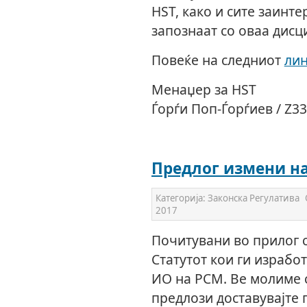
HST, како и сите заинте
запознаат со оваа дисц
Повеќе на следниот
ли
Менаџер за HST
Ѓорѓи Поп-Ѓорѓиев / Z3
Предлог измени на
Категорија:
Законска Регулатива
2017
Почитувани во прилог с
Статутот кои ги израбо
ИО на РСМ. Ве молиме 
предлози доставувајте 