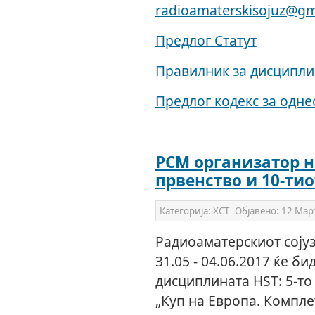
radioamaterskisojuz@gm
Предлог Статут
Правилник за дисципли
Предлог кодекс за одн
РСМ организатор н
првенство и 10-тио
Категорија:
ХСТ
Објавено:
12 Мар
Радиоаматерскиот сојуз
31.05 - 04.06.2017 ќе б
дисциплината HST: 5-то
„Куп на Европа. Компле