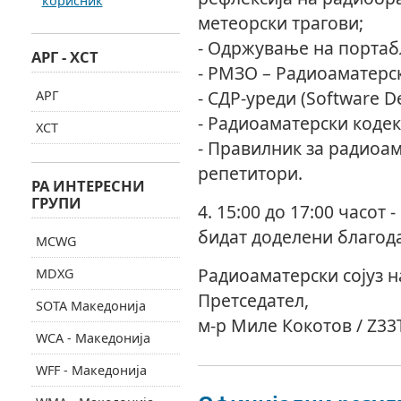
корисник
метеорски трагови;
- Одржување на портаб
АРГ - ХСТ
- РМЗО – Радиоаматерс
- СДР-уреди (Software D
АРГ
- Радиоаматерски кодекс
ХСТ
- Правилник за радиоам
репетитори.
РА ИНТЕРЕСНИ
ГРУПИ
4. 15:00 до 17:00 часот 
бидат доделени благод
MCWG
Радиоаматерски сојуз 
MDXG
Претседател,
SOTA Македонија
м-р Миле Кокотов / Z33
WCA - Македонија
WFF - Македонија