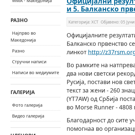
Официјални резулт
WMA - Македонија
и 5. Балканско прв
РАЗНО
Категорија:
ХСТ
Објавено:
05 Јуни
Најпрво во
Официјалните резултати 
Македонија
Балканско првенство се
Разно
линкот
http://z37rsm.or
Стручни написи
Во рамките на натпрева
два нови светски рекорд
Написи во медиумите
Русија, постави нов св
текст за жени - 260 зна
ГАЛЕРИЈА
(YT7AW) од Србија пост
Фото галерија
во Morse Runner - 4808
Видео галерија
Благодарност до сите у
помогнаа во организаци