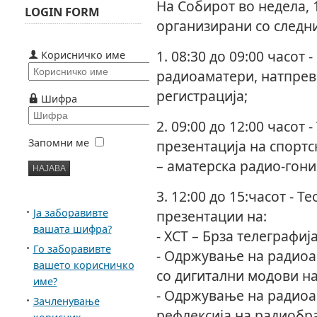
На Собирот во недела, 
LOGIN FORM
организирани со следн
1. 08:30 до 09:00 часот
Корисничко име
радиоаматери, натпрев
регистрација;
Шифра
2. 09:00 до 12:00 часот 
Запомни ме
презентација на спортс
– аматерска радио-гони
3. 12:00 до 15:часот - 
Ја заборавивте
презентации на:
вашата шифра?
- ХСТ – Брза телеграфија
Го заборавивте
- Одржување на радиоа
вашето корисничко
со дигитални модови на
име?
- Одржување на радиоа
Зачленување
рефлексија на радиобр