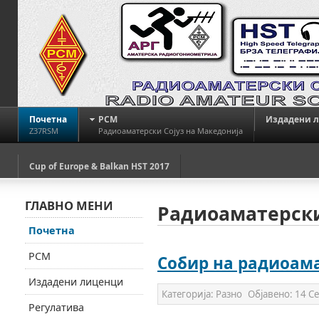
Почетна
РСМ
Издадени 
Z37RSM
Радиоаматерски Сојуз на Македонија
Cup of Europe & Balkan HST 2017
ГЛАВНО МЕНИ
Радиоаматерски
Почетна
РСМ
Собир на радиоама
Издадени лиценци
Категорија:
Разно
Објавено:
14 С
Регулатива