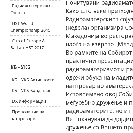
Почитувани радиоамат
Радиоаматеризам -
Како што веќе претход
Општо
Радиоаматерскиот сојуз
HST World
(недела) организира С
Championship 2015
Македонија во ресторан
Cup of Europe &
наоѓа на езерото „Млад
Balkan HST 2017
Во рамките на Собирот 
практични презентации
КБ - УКБ
радиоаматеризмот и рад
одржи обука на младит
КБ - УКБ Активности
натпревар во аматерск
КБ - УКБ Банд план
Истовремено овој Соби
DX информации
меѓусебно дружење и 
радиоаматерите, но и п
Пропозиции за
Ве поканувам да дојдет
натпревари
дружење со Вашето при