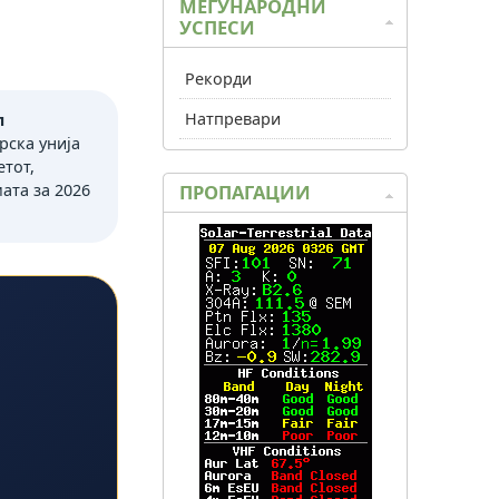
МЕЃУНАРОДНИ
УСПЕСИ
Рекорди
Натпревари
л
рска унија
етот,
ПРОПАГАЦИИ
ата за 2026