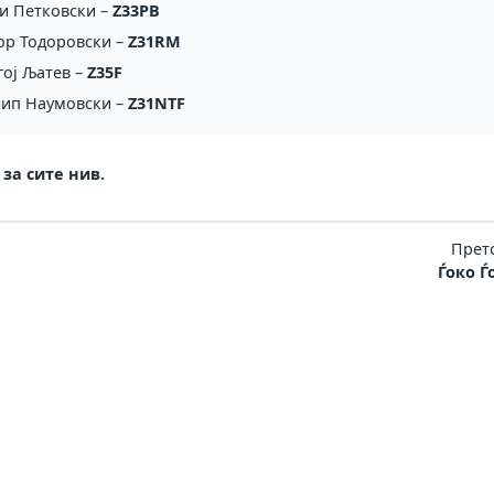
и Петковски –
Z33PB
ор Тодоровски –
Z31RM
гој Љатев –
Z35F
ип Наумовски –
Z31NTF
за сите нив.
Прет
Ѓоко Ѓ