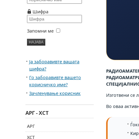
Шифра
Запомни ме
Ја заборавивте вашата
шифра?
РАДИОАМАТЕР
Го заборавивте вашето
РАДИОАМАТРИТ
СПЕЦИЈАЛНИО
корисничко име?
Зачленување корисник
Изготвени се л
Во оваа актив
АРГ - ХСТ
Ѓок
АРГ
Кир
ХСТ