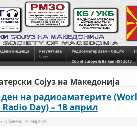
адени лиценци
Регулатива
Радиоаматеризам - Општо
H
Статут
Cup of Europe & Balkan HST 2017
терски Сојуз на Македонија
 ден на радиоаматерите (Wor
Radio Day) – 18 април
Б
Објавено:
01 Мај 2026