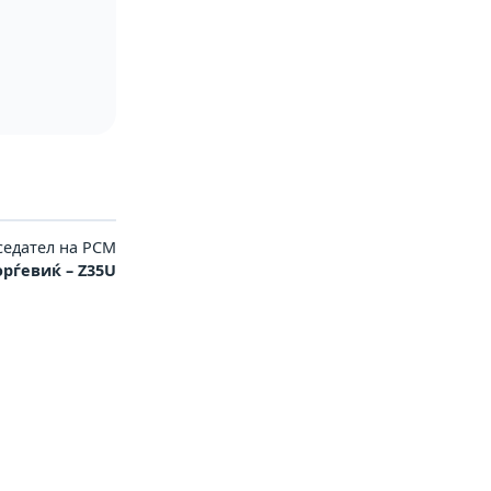
седател на РСМ
орѓевиќ – Z35U