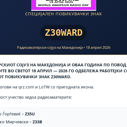
СПЕЦИЈАЛЕН ПОВИКУВАЧКИ ЗНАК
Z30WARD
Радиоаматерски сојуз на Македонија • 18 април 2026
СКИОТ СОЈУЗ НА МАКЕДОНИЈА И ОВАА ГОДИНА ПО ПОВОД
Е ВО СВЕТОТ 18 АПРИЛ — 2026 ГО ОДБЕЛЕЖА РАБОТЕЈКИ С
Т ПОВИКУВАЧКИ ЗНАК Z30WARD.
огови на qrz.com и LoTW со пригодната икона.
ност учество зедоа радиоаматерите:
о Ѓорѓевиќ –
Z35U
ко Мирчевски –
Z33B