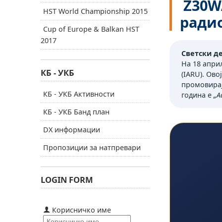
Z30WA
HST World Championship 2015
ради
Cup of Europe & Balkan HST
2017
Светски де
На 18 апри
КБ - УКБ
(IARU). Ов
промовирај
КБ - УКБ Активности
година е
„A
КБ - УКБ Банд план
DX информации
Пропозиции за натпревари
LOGIN FORM
Корисничко име