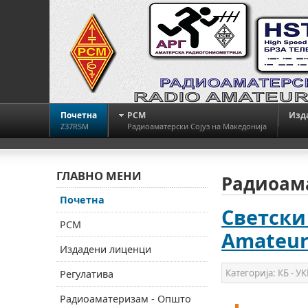
Почетна
РСМ
Изд
Z37RSM
Радиоаматерски Сојуз на Македонија
ГЛАВНО МЕНИ
Радиоама
Почетна
Светски
РСМ
Amateur 
Издадени лиценци
Категорија:
КБ - УК
Регулатива
Радиоаматеризам - Општо