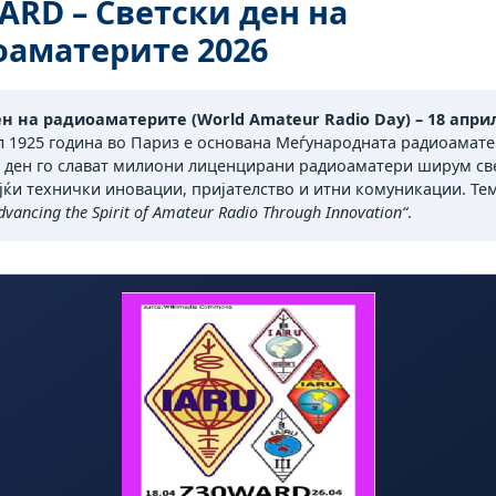
RD – Светски ден на
оаматерите 2026
н на радиоаматерите (World Amateur Radio Day) – 18 апри
л 1925 година во Париз е основана Меѓународната радиоамате
ој ден го слават милиони лиценцирани радиоаматери ширум св
ќи технички иновации, пријателство и итни комуникации. Тем
dvancing the Spirit of Amateur Radio Through Innovation“
.