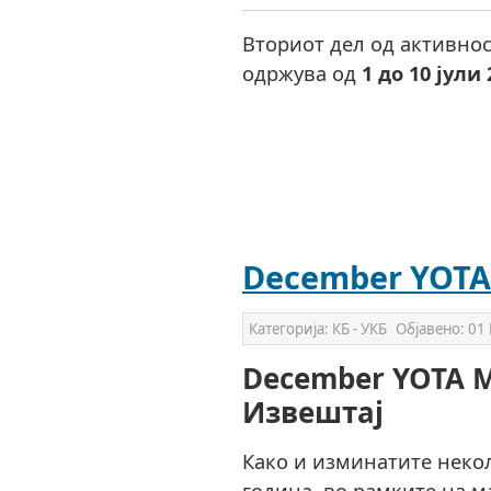
Вториот дел од активнос
одржува од
1 до 10 јули 
December YOTA
Категорија:
КБ - УКБ
Објавено:
01 
December YOTA M
Извештај
Како и изминатите некол
година, во рамките на 