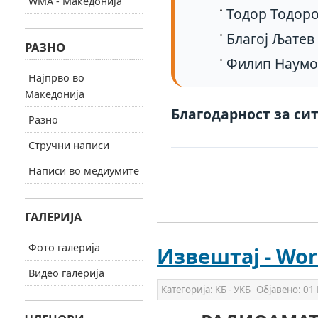
WMA - Македонија
Тодор Тодоро
Благој Љатев
РАЗНО
Филип Наумо
Најпрво во
Македонија
Благодарност за сит
Разно
Стручни написи
Написи во медиумите
ГАЛЕРИЈА
Фото галерија
Извештај - Wor
Видео галерија
Категорија:
КБ - УКБ
Објавено:
01 