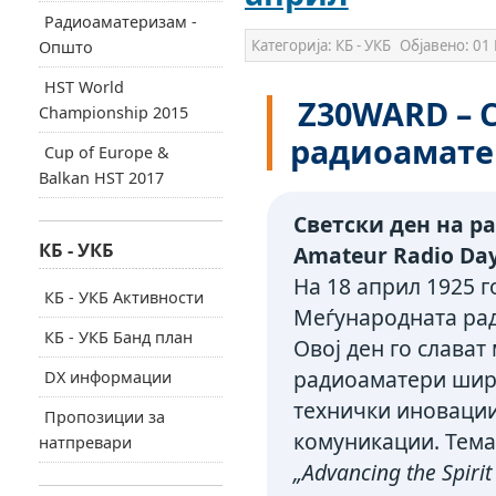
Радиоаматеризам -
Категорија:
КБ - УКБ
Објавено:
01 
Општо
HST World
Z30WARD – С
Championship 2015
радиоамате
Cup of Europe &
Balkan HST 2017
Светски ден на р
КБ - УКБ
Amateur Radio Day
На 18 април 1925 г
КБ - УКБ Активности
Меѓународната рад
КБ - УКБ Банд план
Овој ден го слава
радиоаматери ширу
DX информации
технички иновации
Пропозиции за
комуникации. Темат
натпревари
„Advancing the Spiri