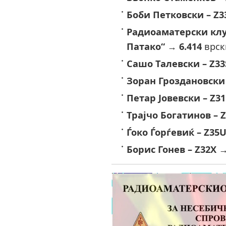
Боби Петковски – Z3
Радиоаматерски клу
Патако“
→
6.414
врск
Сашо Талевски – Z33
Зоран Гроздановски 
Петар Јовевски – Z3
Трајчо Богатинов – 
Ѓоко Ѓорѓевиќ – Z35
Борис Гонев – Z32X
→