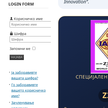
Innovation“
.
LOGIN FORM
Корисничко име
Шифра
Запомни ме
Ја заборавивте
СПЕЦИЈАЛЕН
вашата шифра?
Го заборавивте
вашето корисничко
Z
име?
Зачленување