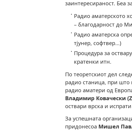
заинтересираност. Беа з
Радио аматерското хо
– благодарност до Ми
Радио аматерска опре
тјунер, софтвер...)
Процедура за оствару
кратенки итн.
По теоретскиот дел след
радио станица, при што 
радио аматери од Европа
Владимир Ковачески (
оствари врска и испрати
За успешната организаци
придонесоа
Мишел Павл