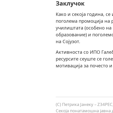
Заклучок
Како и секоја година, се
поголема промоција на 
училиштата (особено на
образование) и поголем
на Сојузот.
Активноста со ИПО Галеб
ресурсите сеуште се гол
мотивација за почесто 
(C) Петрика Јанеку – Z34PE
Секоја понатамошна јавна 