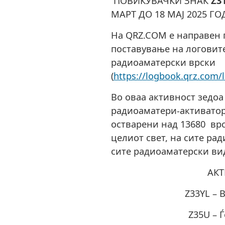
ПОВИКУВАЧКИ ЗНАК
Z3
МАРТ ДО 18 МАЈ 2025 ГО
На QRZ.COM е направен 
поставување на логовит
радиоаматерски врски
(
https://logbook.qrz.com/
Во оваа активност зедоа 
радиоаматери-активатор
остварени над 13680 вр
целиот свет, на сите ра
сите радиоаматерски ви
АКТ
Z33YL – 
Z35U – 