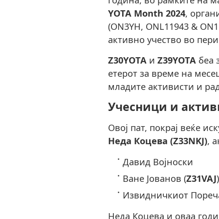
YOTA Month 2024
, орган
(ON3YH, ONL11943 & ON1G
активно учество во пери
Z30YOTA
и
Z39YOTA
беа 
етерот за време на месе
младите активисти и рад
Учесници и актив
Овој пат, покрај веќе и
Неда Коцева (Z33NKJ)
, 
Давид Војноски
Ване Јованов (
Z31VAJ
Извидничкиот Пореча
Неда Коцева и оваа годи