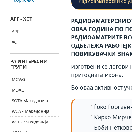
корисник
Радиоаматерски сојуз
АРГ - ХСТ
РАДИОАМАТЕРСКИОТ
ОВАА ГОДИНА ПО П
АРГ
РАДИОАМАТРИТЕ ВО 
ХСТ
ОДБЕЛЕЖА РАБОТЕЈ
ПОВИКУВАЧКИ ЗНАК
РА ИНТЕРЕСНИ
Изготвени се логови 
ГРУПИ
пригодната икона.
MCWG
Во оваа активност уч
MDXG
SOTA Македонија
Ѓоко Ѓорѓеви
WCA - Македонија
Кирко Мирче
WFF - Македонија
Боби Петковс