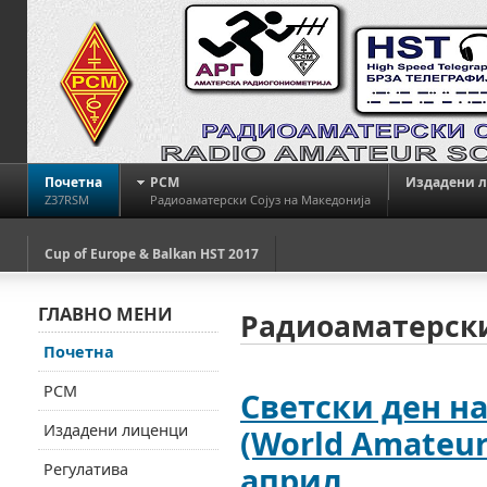
Почетна
РСМ
Издадени 
Z37RSM
Радиоаматерски Сојуз на Македонија
Cup of Europe & Balkan HST 2017
ГЛАВНО МЕНИ
Радиоаматерски
Почетна
РСМ
Светски ден н
Издадени лиценци
(World Amateur 
Регулатива
април