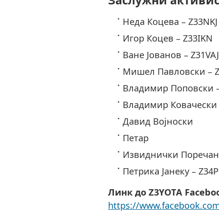
Неда Коцева – Z33NKJ
Игор Коцев – Z33IKN
Ване Јованов – Z31VAJ
Мишел Павловски – 
Владимир Поповски –
Владимир Ковачески 
Давид Војноски
Петар
Извиднички Поречан
Петрика Јанеку – Z34
Линк до Z3YOTA Faceboo
https://www.facebook.co