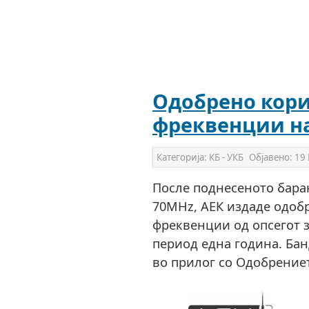
Одобрено кори
фреквенции н
Категорија:
КБ - УКБ
Објавено:
19 
После поднесеното бара
70MHz, АЕК издаде одоб
фреквенции од опсегот 
период една година. Бан
во прилог со Одобрение