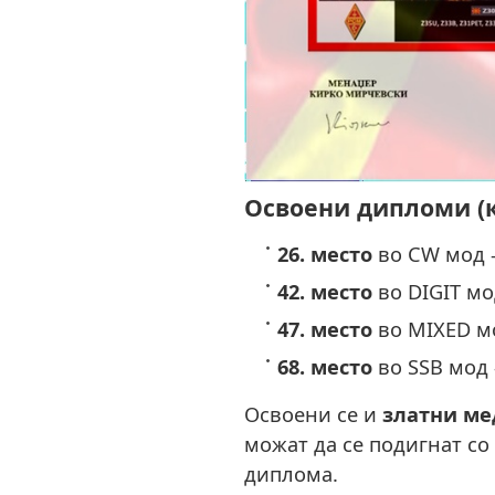
Освоени дипломи (к
26. место
во CW мод –
42. место
во DIGIT мо
47. место
во MIXED мо
68. место
во SSB мод 
Освоени се и
златни ме
можат да се подигнат со
диплома.