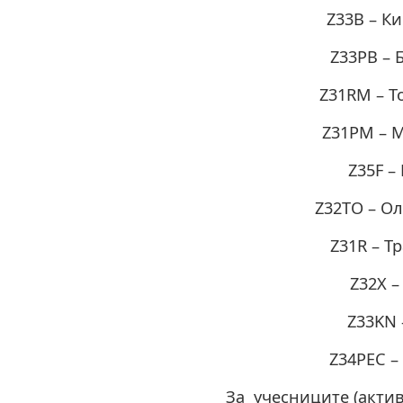
Z33B – К
Z33PB – 
Z31RM – Т
Z31PM – 
Z35F –
Z32TO – О
Z31R – Т
Z32X –
Z33KN 
Z34PEC –
За учесниците (актив