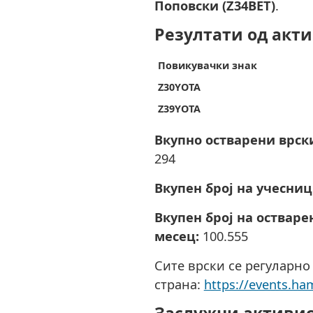
Поповски (Z34BET)
.
Резултати од акт
Повикувачки знак
Z30YOTA
Z39YOTA
Вкупно остварени врск
294
Вкупен број на учесниц
Вкупен број на остваре
месец:
100.555
Сите врски се регуларно
страна:
https://events.ha
Заслужни активи