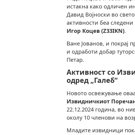
истакна како одличен ин
Давид Војноски во свето
активности беа следени
Игор Коцев (Z33IKN)
.
Ване Јованов, и покрај 
и одработи добар туторс
Петар.
Активност со Изв
одред „Галеб“
Новото освежување оваа
Извидничкиот Поречан
22.12.2024 година, во н
околу 10 членови на возр
Младите извидници пок