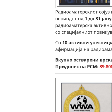
Радиоаматерскиот сојуз 
периодот од
1 до 31 јан
радиоаматерска активн
со специјалниот повику
Со
10 активни учесниц
афирмација на радиоама
Вкупно остварени врски
Придонес на РСМ:
39.80