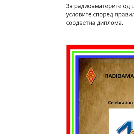
За радиоаматерите од ц
условите според правил
соодветна диплома.