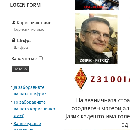
LOGIN FORM
Корисничко име
Шифра
Запомни ме
Ја заборавивте
вашата шифра?
На званичната стр
Го заборавивте
соодветен материјал
вашето корисничко
јазик,кадешто има гол
име?
од 
Зачленување