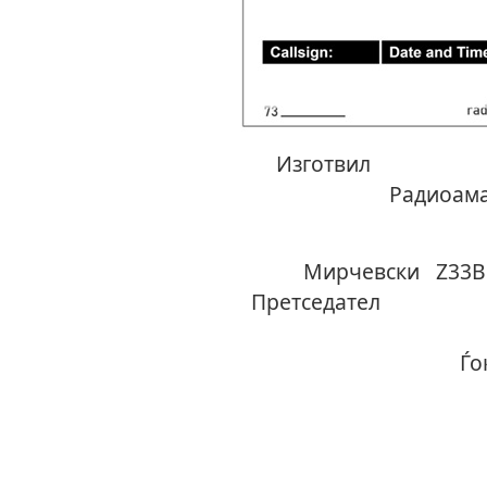
Изг
Радиоама
Ки
Мирче
Прет
Ѓоко Ѓ