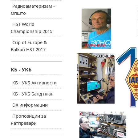
Радиоаматеризам -
Општо
HST World
Championship 2015
Cup of Europe &
Balkan HST 2017
КБ - УКБ
КБ - УКБ Активности
КБ - УКБ Банд план
DX информации
Пропозиции за
натпревари