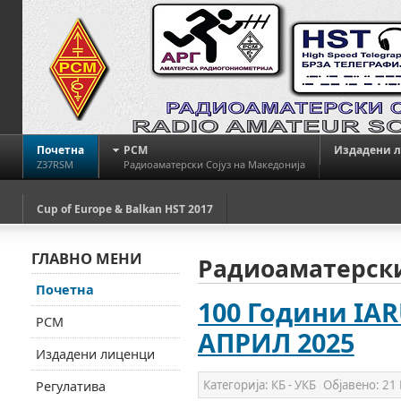
Почетна
РСМ
Издадени 
Z37RSM
Радиоаматерски Сојуз на Македонија
Cup of Europe & Balkan HST 2017
ГЛАВНО МЕНИ
Радиоаматерски
Почетна
100 Години IAR
РСМ
АПРИЛ 2025
Издадени лиценци
Категорија:
КБ - УКБ
Објавено:
21 
Регулатива