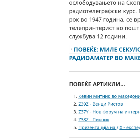
ослободувањето на Скоп
радиотелеграфски курс.
рок во 1947 година, се в
телепринтерист во пошт
службува 12 години.
ПОВЕЌЕ: МИЛЕ СЕКУЛО
РАДИОАМАТЕР ВО МАК
ПОВЕЌЕ АРТИКЛИ...
Кевин Митник во Македони
Z39Z - Венци Ристов
Z37Y - Нов форум на интер
Z38Z - Пикник
Презентација на ДХ - експ