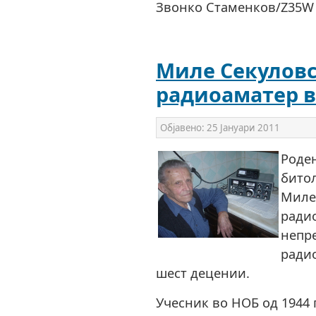
Звонко Стаменков/Z35W
Миле Секуловск
радиоаматер в
Објавено:
25 Јануари 2011
Роден
битол
Миле 
радио
непре
ради
шест децении.
Учесник во НОБ од 1944 