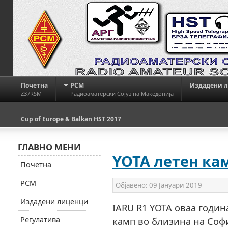
Почетна
РСМ
Издадени 
Z37RSM
Радиоаматерски Сојуз на Македонија
Cup of Europe & Balkan HST 2017
ГЛАВНО МЕНИ
YOTA летен кам
Почетна
РСМ
Објавено:
09 Јануари 2019
Издадени лиценци
IARU R1 YOTA оваа годин
Регулатива
камп во близина на Софиј