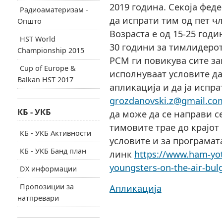
2019 година. Секоја фед
Радиоаматеризам -
да испрати тим од пет ч
Општо
Возраста е од 15-25 годи
HST World
30 години за тимлидеро
Championship 2015
РСМ ги повикува сите за
Cup of Europe &
исполнуваат условите д
Balkan HST 2017
апликација и да ја испрат
grozdanovski.z@gmail.co
КБ - УКБ
да може да се направи с
тимовите трае до крајот 
КБ - УКБ Активности
условите и за програмат
КБ - УКБ Банд план
линк
https://www.ham-yota
youngsters-on-the-air-bul
DX информации
Пропозиции за
Апликација
натпревари