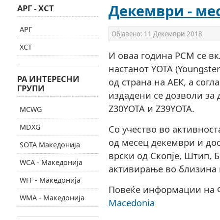
Декември - ме
АРГ - ХСТ
АРГ
Објавено:
11 Декември 2018
ХСТ
И оваа година РСМ се вк
настанот YOTA (Youngster
РА ИНТЕРЕСНИ
од страна на АЕК, а сог
ГРУПИ
издадени се дозволи за 
Z30YOTA и Z39YOTA.
MCWG
MDXG
Со учество во активност
од месец декември и дос
SOTA Македонија
врски од Скопје, Штип, 
WCA - Македонија
активирање во близина н
WFF - Македонија
Повеќе информации на Ф
WMA - Македонија
Macedonia