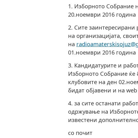
1. Изборното Собрание н
20.ноември 2016 година
2. Сите заинтересирани
на организацијата, свои
на
radioamaterskisojuz@
01.ноември 2016 година
3. Кандидатурите и рабо
Изборното Собрание ќе 
клубовите на ден 02.ное
бидат објавени и на web
4. за сите останати рабо
одржување на Изборното
известени дополнителн
со почит