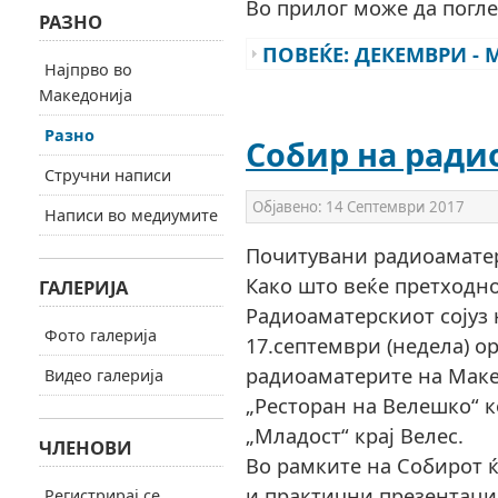
Во прилог може да погле
РАЗНО
ПОВЕЌЕ: ДЕКЕМВРИ - 
Најпрво во
Македонија
Разно
Собир на ради
Стручни написи
Објавено:
14 Септември 2017
Написи во медиумите
Почитувани радиоамате
Како што веќе претходн
ГАЛЕРИЈА
Радиоаматерскиот сојуз 
Фото галерија
17.септември (недела) о
радиоаматерите на Маке
Видео галерија
„Ресторан на Велешко“ ко
„Младост“ крај Велес.
ЧЛЕНОВИ
Во рамките на Собирот ќ
и практични презентаци
Регистрирај се