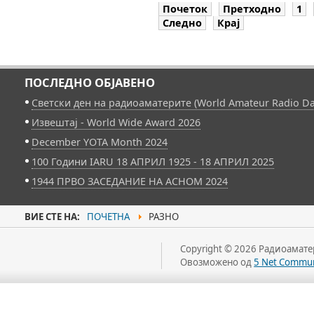
Почеток
Претходно
1
Следно
Крај
ПОСЛЕДНО ОБЈАВЕНО
Светски ден на радиоаматерите (World Amateur Radio Da
Извештај - World Wide Award 2026
December YOTA Month 2024
100 Години IARU 18 АПРИЛ 1925 - 18 АПРИЛ 2025
1944 ПРВО ЗАСЕДАНИЕ НА АСНОМ 2024
ВИЕ СТЕ НА:
ПОЧЕТНА
РАЗНО
Copyright © 2026 Радиоаматер
Овозможено од
5 Net Commun