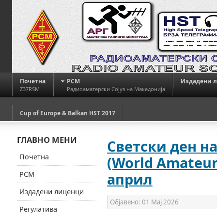
Почетна
РСМ
Издадени 
Z37RSM
Радиоаматерски Сојуз на Македонија
Cup of Europe & Balkan HST 2017
ГЛАВНО МЕНИ
Светски ден н
Почетна
(World Amateur 
РСМ
април
Издадени лиценци
Објавено:
01 Мај 2026
Регулатива