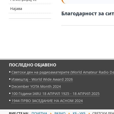
Најава
Благодарност за сит
ПОСЛЕДНО ОБЈАВЕНО
Светски ден на радиоаматерите (World Amateur Radio Da
Извештај - World Wide Award 2026
December YOTA Month 2024
100 Години IARU 18 АПРИЛ 1925 - 18 АПРИЛ 2025
1944 ПРВО ЗАСЕДАНИЕ НА АСНОМ 2024
ВИЕ СТЕ НА:
ПОЧЕТНА
РАЗНО
КБ - УКБ
СВЕТСКИ ДЕН