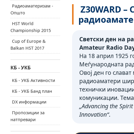
Радиоаматеризам -
Z30WARD – С
Општо
радиоамате
HST World
Championship 2015
Светски ден на р
Cup of Europe &
Amateur Radio Day
Balkan HST 2017
На 18 април 1925 г
Меѓународната рад
КБ - УКБ
Овој ден го слава
радиоаматери ширу
КБ - УКБ Активности
технички иновации
КБ - УКБ Банд план
комуникации. Темат
DX информации
„Advancing the Spiri
Пропозиции за
Innovation“
.
натпревари