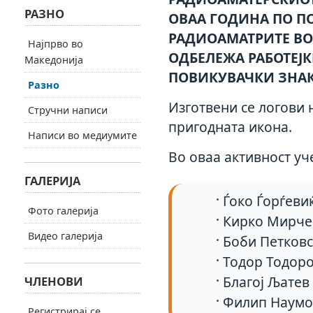
РАЗНО
ОВАА ГОДИНА ПО П
РАДИОАМАТРИТЕ ВО 
Најпрво во
ОДБЕЛЕЖА РАБОТЕЈ
Македонија
ПОВИКУВАЧКИ ЗНАК
Разно
Изготвени се логови 
Стручни написи
пригодната икона.
Написи во медиумите
Во оваа активност уч
ГАЛЕРИЈА
Ѓоко Ѓорѓеви
Фото галерија
Кирко Мирче
Видео галерија
Боби Петковс
Тодор Тодоро
Благој Љатев
ЧЛЕНОВИ
Филип Наумо
Регистрирај се