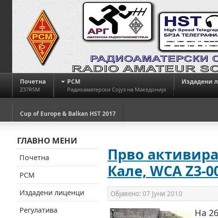
Почетна
РСМ
Издадени 
Z37RSM
Радиоаматерски Сојуз на Македонија
Cup of Europe & Balkan HST 2017
ГЛАВНО МЕНИ
Прво активира
Почетна
Кале, WCA Z3-0
РСМ
Издадени лиценци
Објавено:
07 Јуни 2010
Регулатива
На 26