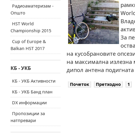
рамк
Радиоаматеризам -
World
Општо
Влад
HST World
акти
Championship 2015
За пе
Cup of Europe &
оств
Balkan HST 2017
на кусобрановите опсези 
на максимална излезна м
КБ - УКБ
дипол антена подигната 
КБ - УКБ Активности
Почеток
Претходно
1
КБ - УКБ Банд план
DX информации
Пропозиции за
натпревари