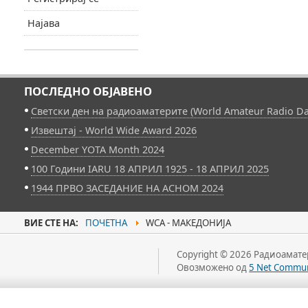
Најава
ПОСЛЕДНО ОБЈАВЕНО
Светски ден на радиоаматерите (World Amateur Radio Da
Извештај - World Wide Award 2026
December YOTA Month 2024
100 Години IARU 18 АПРИЛ 1925 - 18 АПРИЛ 2025
1944 ПРВО ЗАСЕДАНИЕ НА АСНОМ 2024
ВИЕ СТЕ НА:
ПОЧЕТНА
WCA - МАКЕДОНИЈА
Copyright © 2026 Радиоаматер
Овозможено од
5 Net Commun