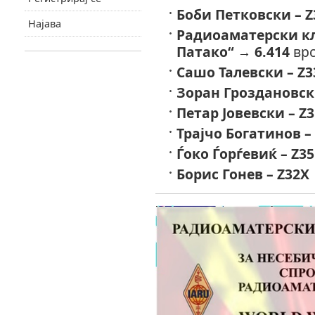
Боби Петковски – Z
Најава
Радиоаматерски кл
Патако“
→
6.414
врс
Сашо Талевски – Z3
Зоран Гроздановск
Петар Јовевски – Z
Трајчо Богатинов –
Ѓоко Ѓорѓевиќ – Z3
Борис Гонев – Z32X