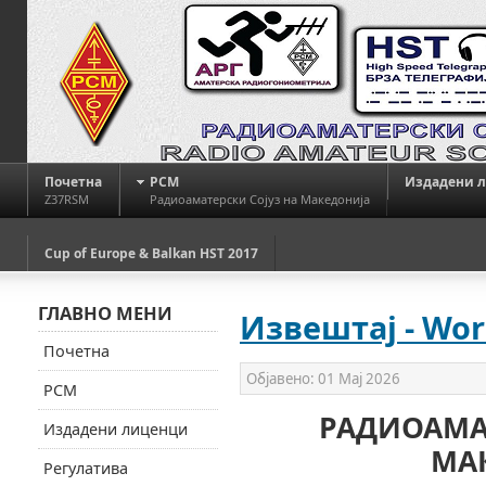
Почетна
РСМ
Издадени 
Z37RSM
Радиоаматерски Сојуз на Македонија
Cup of Europe & Balkan HST 2017
ГЛАВНО МЕНИ
Извештај - Wor
Почетна
Објавено:
01 Мај 2026
РСМ
РАДИОАМАТ
Издадени лиценци
МА
Регулатива