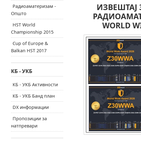
ИЗВЕШТАЈ 
Радиоаматеризам -
Општо
РАДИОАМАТ
WORLD WI
HST World
Championship 2015
Cup of Europe &
Balkan HST 2017
КБ - УКБ
КБ - УКБ Активности
КБ - УКБ Банд план
DX информации
Пропозиции за
натпревари