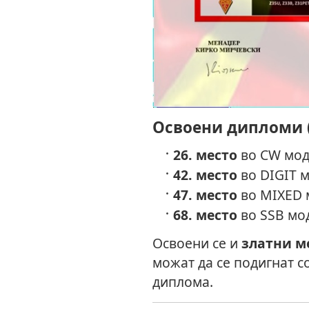
Освоени дипломи (
26. место
во CW мод 
42. место
во DIGIT м
47. место
во MIXED м
68. место
во SSB мод
Освоени се и
златни м
можат да се подигнат с
диплома.