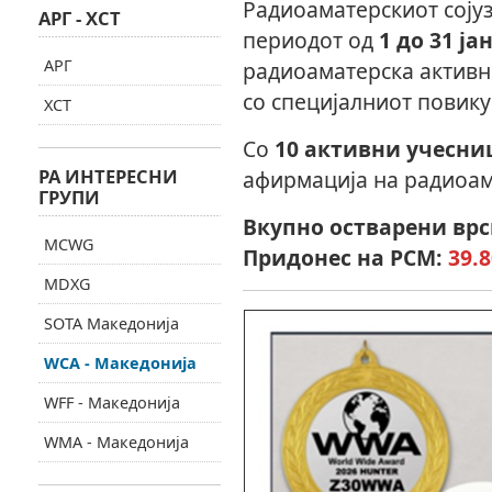
Радиоаматерскиот сојуз
АРГ - ХСТ
периодот од
1 до 31 ј
АРГ
радиоаматерска актив
со специјалниот повик
ХСТ
Со
10 активни учесни
РА ИНТЕРЕСНИ
афирмација на радиоам
ГРУПИ
Вкупно остварени врс
MCWG
Придонес на РСМ:
39.
MDXG
SOTA Македонија
WCA - Македонија
WFF - Македонија
WMA - Македонија