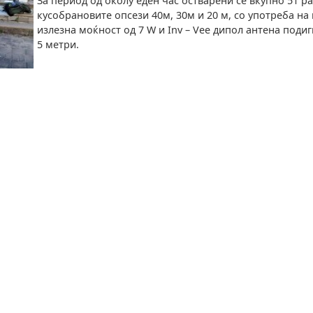
За период од околу еден час остварени се вкупно 51 р
кусобрановите опсези 40м, 30м и 20 м, со употреба н
излезна моќност од 7 W и Inv – Vee дипол антена подиг
5 метри.