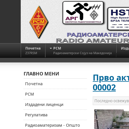
Почетна
РСМ
Изд
Z37RSM
Радиоаматерски Сојуз на Македонија
ГЛАВНО МЕНИ
Прво ак
Почетна
00002
РСМ
Последно освежу
Издадени лиценци
Регулатива
Радиоаматеризам - Општо