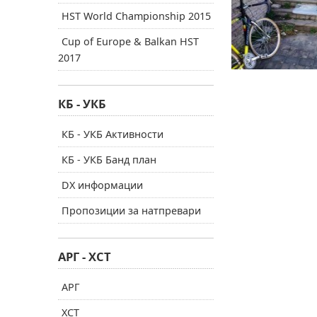
HST World Championship 2015
Cup of Europe & Balkan HST
2017
КБ - УКБ
КБ - УКБ Активности
КБ - УКБ Банд план
DX информации
Пропозиции за натпревари
АРГ - ХСТ
АРГ
ХСТ