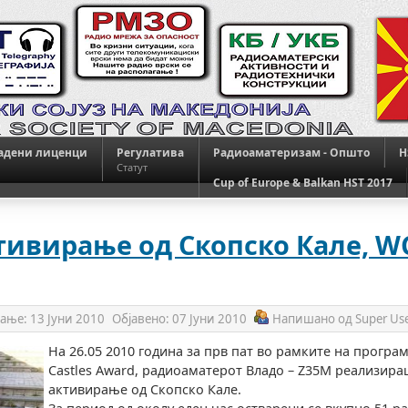
адени лиценци
Регулатива
Радиоаматеризам - Општо
H
Статут
Cup of Europe & Balkan HST 2017
тивирање од Скопско Кале, WC
вање:
13 Јуни 2010
Објавено:
07 Јуни 2010
Напишано од
Super Us
На 26.05 2010 година за прв пат во рамките на програ
Castles Award, радиоаматерот Владо – Z35M реализир
активирање од Скопско Кале.