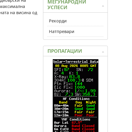
адиоврски на
МЕЃУНАРОДНИ
а максимална
УСПЕСИ
ната на висина од
Рекорди
Натпревари
ПРОПАГАЦИИ