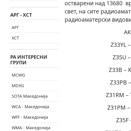
остварени над 13680 в
свет, на сите радиоама
АРГ - ХСТ
радиоаматерски видови
АРГ
АК
ХСТ
Z33YL 
Z35U –
РА ИНТЕРЕСНИ
ГРУПИ
Z33B – 
MCWG
Z33PB 
MDXG
Z31RM – 
SOTA Македонија
Z31PM –
WCA - Македонија
WFF - Македонија
Z35F 
WMA - Македонија