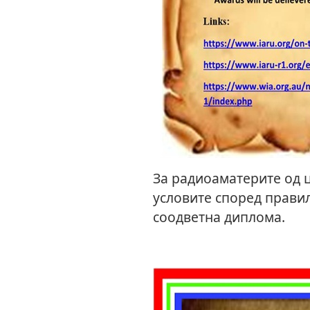
За радиоаматерите од ц
условите според правил
соодветна диплома.