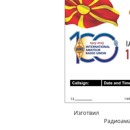
Изг
Радиоама