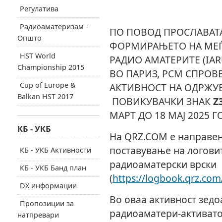
Регулатива
Радиоаматеризам -
ПО ПОВОД ПРОСЛАВАТА
Општо
ФОРМИРАЊЕТО НА МЕЃ
HST World
РАДИО АМАТЕРИТЕ (IAR
Championship 2015
ВО ПАРИЗ, РСМ СПРОВ
Cup of Europe &
АКТИВНОСТ НА ОДРЖУ
Balkan HST 2017
ПОВИКУВАЧКИ ЗНАК
Z
МАРТ ДО 18 МАЈ 2025 Г
КБ - УКБ
На QRZ.COM е направен
поставување на логови
КБ - УКБ Активности
радиоаматерски врски
КБ - УКБ Банд план
(
https://logbook.qrz.co
DX информации
Во оваа активност зедоа
Пропозиции за
радиоаматери-активато
натпревари