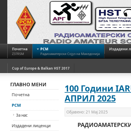
Почетна
РСМ
Издадени 
Z37RSM
Радиоаматерски Сојуз на Македонија
Cup of Europe & Balkan HST 2017
ГЛАВНО МЕНИ
100 Години IAR
Почетна
АПРИЛ 2025
РСМ
Објавено:
21 Мај 2025
За нас
РАДИОАМАТЕРСКИ
Издадени лиценци