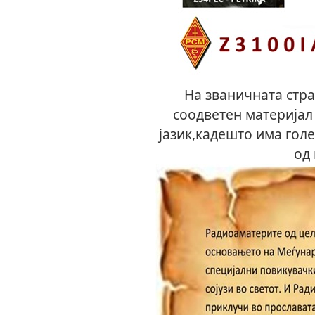
На званичната стр
соодветен материјал
јазик,кадешто има гол
од 