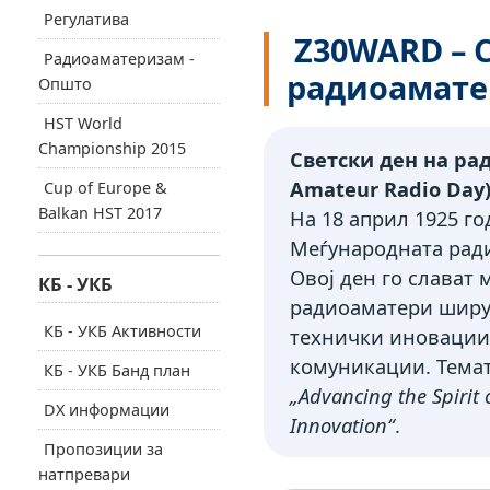
Регулатива
Z30WARD – С
Радиоаматеризам -
радиоамате
Општо
HST World
Championship 2015
Светски ден на ра
Amateur Radio Day)
Cup of Europe &
Balkan HST 2017
На 18 април 1925 г
Меѓународната ради
Овој ден го слава
КБ - УКБ
радиоаматери ширу
КБ - УКБ Активности
технички иновации,
комуникации. Темат
КБ - УКБ Банд план
„Advancing the Spirit
DX информации
Innovation“
.
Пропозиции за
натпревари