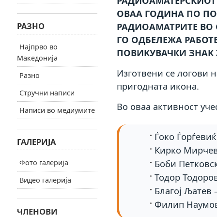
РАДИОАМАТЕРСКИОТ 
ОВАА ГОДИНА ПО ПО
РАЗНО
РАДИОАМАТРИТЕ ВО С
ГО ОДБЕЛЕЖА РАБОТ
Најпрво во
ПОВИКУВАЧКИ ЗНАК 
Македонија
Изготвени се логови н
Разно
пригодната икона.
Стручни написи
Во оваа активност уче
Написи во медиумите
Ѓоко Ѓорѓевиќ
ГАЛЕРИЈА
Кирко Мирчев
Боби Петковс
Фото галерија
Тодор Тодоро
Видео галерија
Благој Љатев 
Филип Наумо
ЧЛЕНОВИ