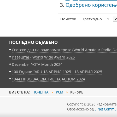
Одобрено користењ
Почеток
Претходно
1
2
ПОСЛЕДНО ОБЈАВЕНО
Светски ден на радиоаматерите (World Amateur Radio Da
Извештај - World Wide Award 2026
December YOTA Month 2024
100 Години IARU 18 АПРИЛ 1925 - 18 АПРИЛ 2025
1944 ПРВО ЗАСЕДАНИЕ НА АСНОМ 2024
ВИЕ СТЕ НА:
ПОЧЕТНА
РСМ
КБ - УКБ
Copyright © 2026 Радиоаматер
Овозможено од
5 Net Commun