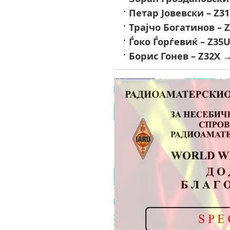
Петар Јовевски – Z3
Трајчо Богатинов – 
Ѓоко Ѓорѓевиќ – Z35
Борис Гонев – Z32X
→