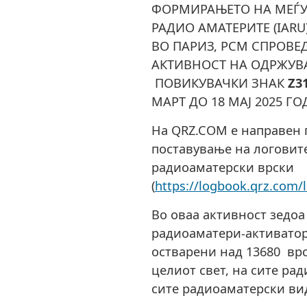
ФОРМИРАЊЕТО НА МЕЃУ
РАДИО АМАТЕРИТЕ (IARU
ВО ПАРИЗ, РСМ СПРОВЕ
АКТИВНОСТ НА ОДРЖУВ
ПОВИКУВАЧКИ ЗНАК
Z3
МАРТ ДО 18 МАЈ 2025 ГО
На QRZ.COM е направен 
поставување на логовит
радиоаматерски врски
(
https://logbook.qrz.com/
Во оваа активност зедоа 
радиоаматери-активатор
остварени над 13680 вр
целиот свет, на сите ра
сите радиоаматерски ви