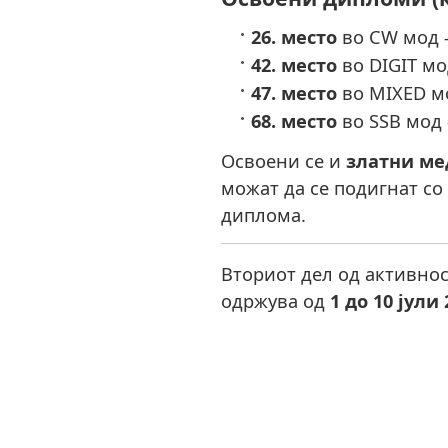
26. место
во CW мод –
42. место
во DIGIT мо
47. место
во MIXED мо
68. место
во SSB мод 
Освоени се и
златни ме
можат да се подигнат со
диплома.
Вториот дел од активнос
одржува од
1 до 10 јули 