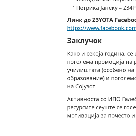
Петрика Јанеку – Z34
Линк до Z3YOTA Faceboo
https://www.facebook.co
Заклучок
Како и секоја година, се
поголема промоција на 
училиштата (особено на
образование) и поголем
на Сојузот.
Активноста со ИПО Галеб
ресурсите сеуште се гол
мотивација за почесто 