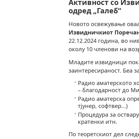
Активност со Изв
одред „Галеб“
Новото освежување оваа
Извидничкиот Поречан
22.12.2024 година, во н
околу 10 членови на возр
Младите извидници пок
заинтересираност. Беа з
Радио аматерското хо
– благодарност до Ми
Радио аматерска опре
тјунер, софтвер...)
Процедура за оствару
кратенки итн.
По теоретскиот дел след