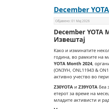
December YOTA
Објавено:
01 Мај 2026
December YOTA M
Извештај
Како и изминатите некол
година, во рамките на 
YOTA Month 2024
, орган
(ON3YH, ONL11943 & ON1G
активно учество во пери
Z30YOTA
и
Z39YOTA
беа 
етерот за време на месе
младите активисти и рад