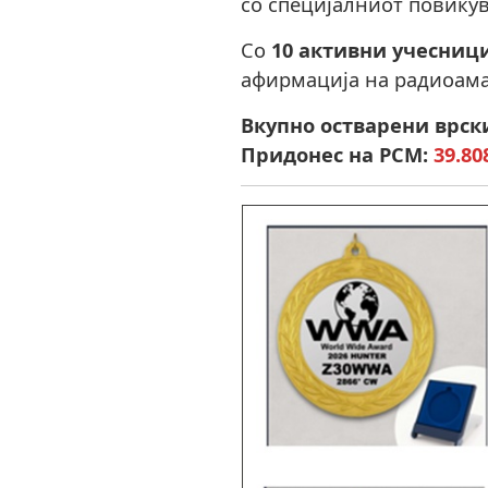
со специјалниот повику
Со
10 активни учесниц
афирмација на радиоама
Вкупно остварени врски
Придонес на РСМ:
39.80