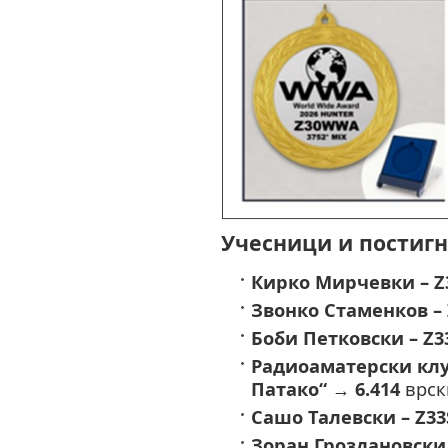
Учесници и постигн
Кирко Мирчевки – Z
Звонко Стаменков –
Боби Петковски – Z3
Радиоаматерски клу
Патако“
→
6.414
врск
Сашо Талевски – Z33
Зоран Гроздановски 