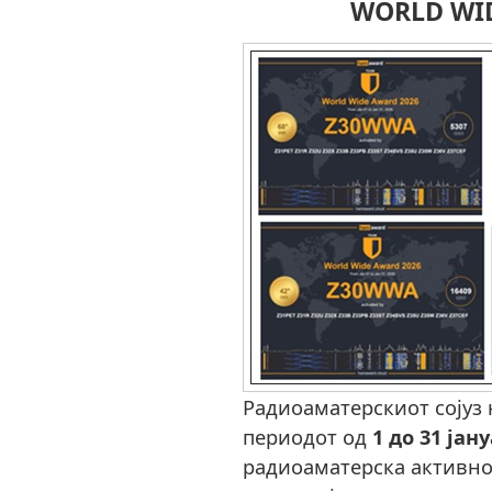
WORLD WID
Радиоаматерскиот сојуз 
периодот од
1 до 31 јан
радиоаматерска активн