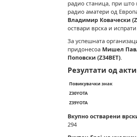
радио станица, при што 
радио аматери од Европа
Владимир Ковачески (
оствари врска и испрати
За успешната организаци
придонесоа
Мишел Павл
Поповски (Z34BET)
.
Резултати од акт
Повикувачки знак
Z30YOTA
Z39YOTA
Вкупно остварени врск
294