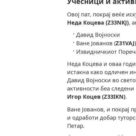
Учесници и актив
Овој пат, покрај веќе и
Неда Коцева (Z33NKJ)
, 
Давид Војноски
Ване Јованов (
Z31VAJ
Извидничкиот Пореча
Неда Коцева и оваа годи
истакна како одличен ин
Давид Војноски во свето
активности беа следени
Игор Коцев (Z33IKN)
.
Ване Јованов, и покрај 
и одработи добар туторс
Петар.