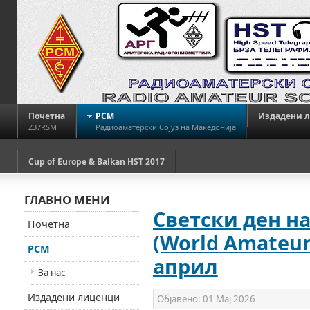
Почетна
РСМ
Издадени 
Z37RSM
Радиоаматерски Сојуз на Македонија
Cup of Europe & Balkan HST 2017
ГЛАВНО МЕНИ
Светски ден н
Почетна
(World Amateur 
РСМ
април
За нас
Издадени лиценци
Објавено:
01 Мај 2026