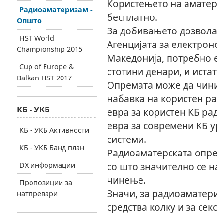
Користењето на аматер
Радиоаматеризам -
бесплатно.
Општо
За добивањето дозвола 
HST World
Агенцијата за електро
Championship 2015
Македонија, потребно е
Cup of Europe &
стотини денари, и иста
Balkan HST 2017
Опремата може да чини 
набавка на користен ра
КБ - УКБ
евра за користен КБ рад
евра за современи КБ у
КБ - УКБ Активности
системи.
КБ - УКБ Банд план
Радиоаматерската опре
со што значително се 
DX информации
чинење.
Пропозиции за
Значи, за радиоаматери
натпревари
средства колку и за сек