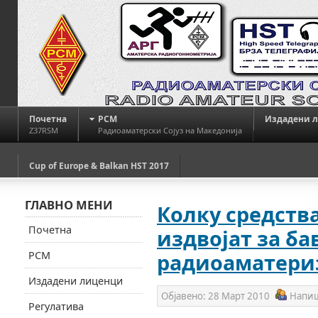
Почетна
РСМ
Издадени 
Z37RSM
Радиоаматерски Сојуз на Македонија
Cup of Europe & Balkan HST 2017
ГЛАВНО МЕНИ
Колку средства
Почетна
издвојат за ба
РСМ
радиоаматери
Издадени лиценци
Објавено:
28 Март 2010
Напи
Регулатива