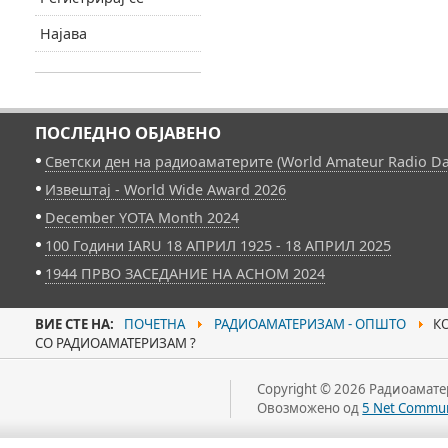
Најава
ПОСЛЕДНО ОБЈАВЕНО
Светски ден на радиоаматерите (World Amateur Radio Da
Извештај - World Wide Award 2026
December YOTA Month 2024
100 Години IARU 18 АПРИЛ 1925 - 18 АПРИЛ 2025
1944 ПРВО ЗАСЕДАНИЕ НА АСНОМ 2024
ВИЕ СТЕ НА:
ПОЧЕТНА
РАДИОАМАТЕРИЗАМ - ОПШТО
КО
СО РАДИОАМАТЕРИЗАМ ?
Copyright © 2026 Радиоаматер
Овозможено од
5 Net Commun