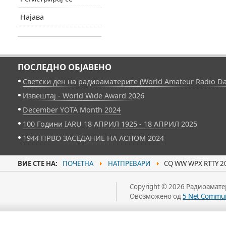
Најава
ПОСЛЕДНО ОБЈАВЕНО
Светски ден на радиоаматерите (World Amateur Radio Da
Извештај - World Wide Award 2026
December YOTA Month 2024
100 Години IARU 18 АПРИЛ 1925 - 18 АПРИЛ 2025
1944 ПРВО ЗАСЕДАНИЕ НА АСНОМ 2024
ВИЕ СТЕ НА:
ПОЧЕТНА
НАТПРЕВАРИ
CQ WW WPX RTTY 20
Copyright © 2026 Радиоаматер
Овозможено од
5 Net Commun