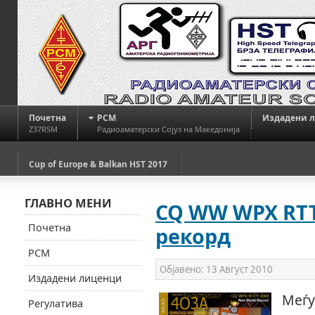
Почетна
РСМ
Издадени 
Z37RSM
Радиоаматерски Сојуз на Македонија
Cup of Europe & Balkan HST 2017
ГЛАВНО МЕНИ
CQ WW WPX RTTY
Почетна
рекорд
РСМ
Објавено:
13 Август 2010
Издадени лиценци
Меѓу
Регулатива