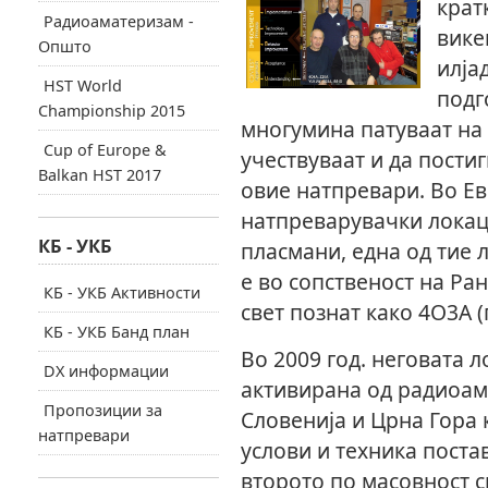
крат
Радиоаматеризам -
вике
Општо
илја
HST World
подг
Championship 2015
многумина патуваат на 
Cup of Europe &
учествуваат и да пости
Balkan HST 2017
овие натпревари. Во Ев
натпреварувачки локац
КБ - УКБ
пласмани, една од тие 
е во сопственост на Ра
КБ - УКБ Активности
свет познат како 4О3А (
КБ - УКБ Банд план
Во 2009 год. неговата 
DX информации
активирана од радиоам
Пропозиции за
Словенија и Црна Гора 
натпревари
услови и техника поста
второто по масовност 