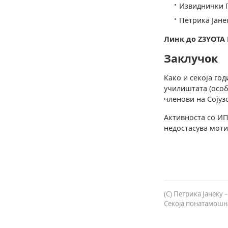
Извиднички 
Петрика Јане
Линк до Z3YOTA 
Заклучок
Како и секоја го
училиштата (особ
членови на Сојузо
Активноста со ИП
недостасува моти
(C) Петрика Јанеку
Секоја понатамошна