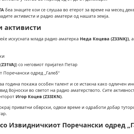
TA
беа знаците кои се слушаа во етерот за време на месец дек
адите активисти и радио аматери од нашата земја.
и активисти
 веќе искусната млада радио аматерка
Неда Коцева (Z33NKJ)
, 
ки
(
Z31VAJ
) со неговиот пријател Петар
 Поречански одред „Галеб“
аа година покажа особен талент и се истакна како одличен ин
авид Војноски во светот на радио аматерството. Сите активнос
енторот
Игор Коцев (Z33IKN)
.
покрај приватни обврски, одвои време и одработи добар тутор
тар.
 со Извидничкиот Поречански одред „Г