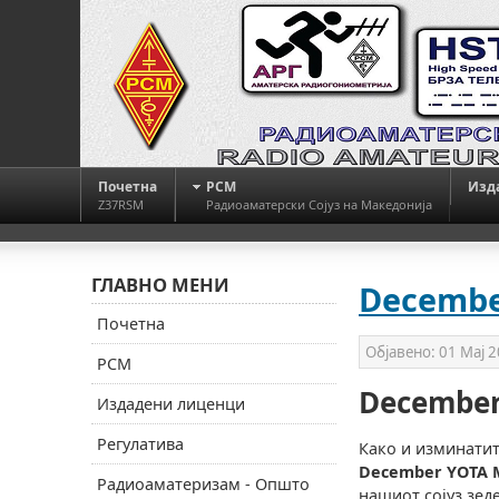
Почетна
РСМ
Изд
Z37RSM
Радиоаматерски Сојуз на Македонија
ГЛАВНО МЕНИ
Decembe
Почетна
Објавено:
01 Мај 
РСМ
December
Издадени лиценци
Регулатива
Како и изминатит
December YOTA 
Радиоаматеризам - Општо
нашиот сојуз зед