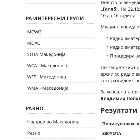
Новото освежува
„Галеб“
. На 22.1
10 до 16 години.
РА ИНТЕРЕСНИ ГРУПИ
Младите извидниц
MCWG
Радио аматер
MDXG
Радио аматерс
SOTA Македонија
Процедура за
WCA - Македонија
По теоретскиот д
врски со радио а
WFF - Македонија
секој извидник о
WMA - Македонија
За успешната орг
Владимир Попов
РАЗНО
Резултати 
Најпрво во Македонија
Повикувачки з
Разно
Z30YOTA