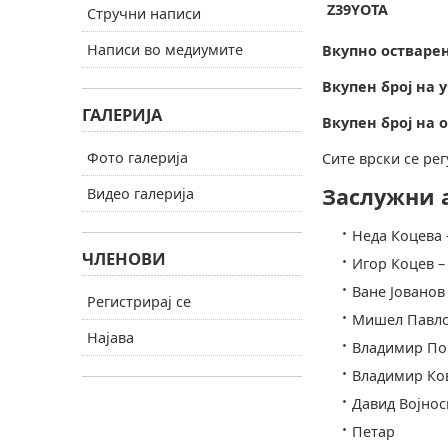
Z39YOTA
Стручни написи
Написи во медиумите
Вкупно остваре
Вкупен број на 
ГАЛЕРИЈА
Вкупен број на 
Фото галерија
Сите врски се ре
Заслужни 
Видео галерија
Неда Коцева 
ЧЛЕНОВИ
Игор Коцев –
Ване Јованов 
Регистрирај се
Мишел Павло
Најава
Владимир По
Владимир Ко
Давид Војнос
Петар