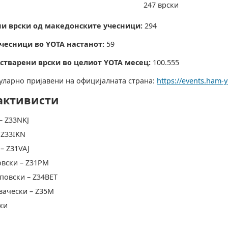
247 врски
ни врски од македонските учесници:
294
учесници во YOTA настанот:
59
остварени врски во целиот YOTA месец:
100.555
гуларно пријавени на официјалната страна:
https://events.ham-y
активисти
– Z33NKJ
 Z33IKN
– Z31VAJ
вски – Z31PM
повски – Z34BET
вачески – Z35M
ки