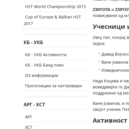
HST World Championship 2015
Z30YOTA
и
Z39YO
повикувани од мл
Cup of Europe & Balkan HST
2017
Учесници 
Овој пат, покрај
КБ - УКБ
зедоа:
Давид Војнос
КБ - УКБ Активности
Ване Јованов 
КБ - УКБ Банд план
Извидничкиот
DX информации
Неда Коцева и ов
Пропозиции за натпревари
воведувајќи го Д
поддржани од м
Ване Јованов, и 
АРГ - ХСТ
својот ученик Пе
АРГ
Активност
ХСТ