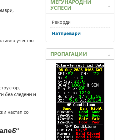
МЕЃУНАРОДНИ
УСПЕСИ
ември,
Рекорди
Натпревари
активно учество
ПРОПАГАЦИИ
структор,
ти беа следени и
ски настап со
алеб“