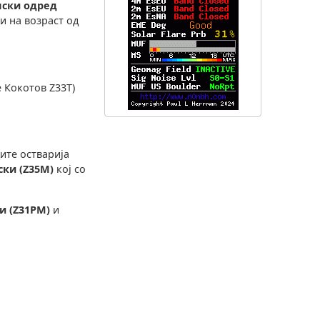
ски одред
и на возраст од
 Кокотов Z33T)
ите остварија
ки (Z35M)
кој со
 (Z31PM)
и