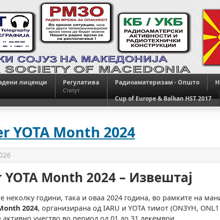
адени лиценци
Регулатива
Радиоаматеризам - Општо
H
Статут
Cup of Europe & Balkan HST 2017
r YOTA Month 2024
2026
 YOTA Month 2024 – Извештај
е неколку години, така и оваа 2024 година, во рамките на ман
Month 2024
, организирана од IARU и YOTA тимот (ON3YH, ONL1
е активно учество во период од 01 до 31 декември.