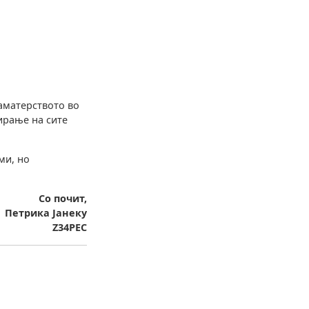
 аматерството во
ирање на сите
ми, но
Со почит,
Петрика Јанеку
Z34PEC