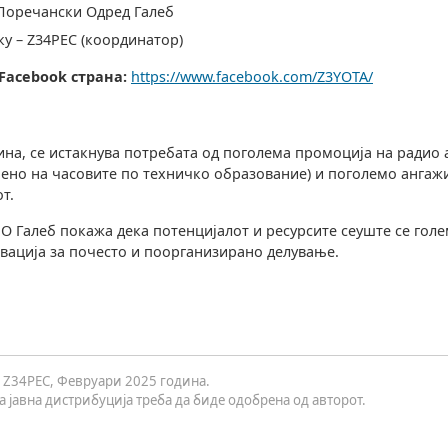
Поречански Одред Галеб
ку – Z34PEC (координатор)
Facebook страна:
https://www.facebook.com/Z3YOTA/
дина, се истакнува потребата од поголема промоција на радио
ено на часовите по техничко образование) и поголемо ангаж
т.
О Галеб покажа дека потенцијалот и ресурсите сеуште се голе
вација за почесто и поорганизирано делување.
 – Z34PEC, Февруари 2025 година.
 јавна дистрибуција треба да биде одобрена од авторот.