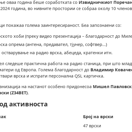
ње оваа година беше соработката со
Извидничкиот Поречан
2.2024 година, во нивните простории се собраа околу 10 членов
и покажаа голема заинтересираност. Беа запознаени со:
ското хоби (преку видео презентација – благодарност до Миле
ка опрема (антена, предавател, тјунер, софтвер...)
 остварување на радио врска, абецеда, кратенки итн.
ел следеше практична работа на радио станица, при што млад
матери од Европа. Голема благодарност до
Владимир Ковачес
ствари врска и испрати персонална QSL картичка.
анизација на настанот особено придонесоа
Мишел Павловски
ски (Z34BET)
.
од активноста
нак
Број на врски
47 врски