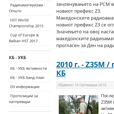
зачленувањето на РСМ в
Радиоаматеризам -
новиот префикс Z3.
Општо
Македонските радиоамате
HST World
новиот префикс Z3 се огл
Championship 2015
Значењето на овој наста
Cup of Europe &
македонските радиоамате
Balkan HST 2017
прогласен за Ден на рад
КБ - УКБ
2010 г. - Z35M
КБ - УКБ Активности
КБ
КБ - УКБ Банд план
Објавено:
10 Септември 2010
DX информации
Пропозиции за
После
натпревари
Z35M п
актив