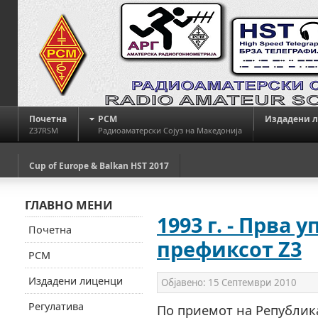
Почетна
РСМ
Издадени 
Z37RSM
Радиоаматерски Сојуз на Македонија
Cup of Europe & Balkan HST 2017
ГЛАВНО МЕНИ
1993 г. - Прва 
Почетна
префиксот Z3
РСМ
Издадени лиценци
Објавено:
15 Септември 2010
Регулатива
По приемот на Републик