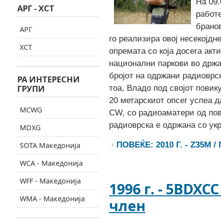
На 09.
АРГ - ХСТ
работ
бранов
АРГ
го реализира овој несекојдн
ХСТ
опремата со која досега акт
национални паркови во држа
бројот на одржани радиоврски
РА ИНТЕРЕСНИ
ГРУПИ
тоа, Владо под свoјот повик
20 метарскиот опсег успеа д
MCWG
CW, со радиоаматери од пов
радиоврска е одржана со укр
MDXG
ПОВЕЌЕ: 2010 Г. - Z35M
SOTA Македонија
WCA - Македонија
WFF - Македонија
1996 г. - 5BDX
WMA - Македонија
член