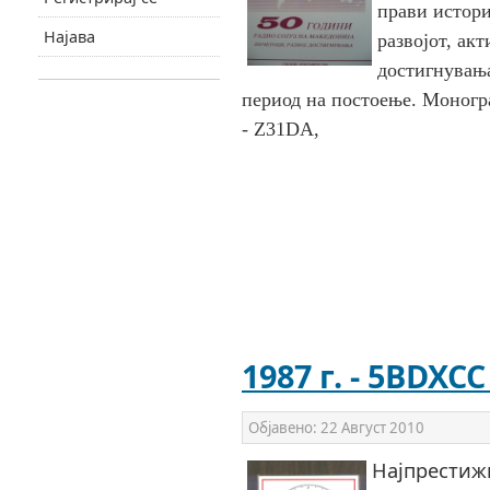
прави истори
Најава
развојот, ак
достигнувањ
период на постоење.
Моногра
- Z31DA,
1987 г. - 5BDXC
Објавено:
22 Август 2010
Најпрестижн