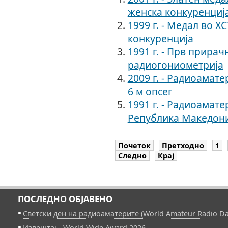
женска конкуренциј
1999 г. - Медал во Х
конкуренција
1991 г. - Прв прирач
радиогониометрија
2009 г. - Радиоамат
6 м опсег
1991 г. - Радиоамате
Република Македони
Почеток
Претходно
1
Следно
Крај
ПОСЛЕДНО ОБЈАВЕНО
Светски ден на радиоаматерите (World Amateur Radio Da
Извештај - World Wide Award 2026