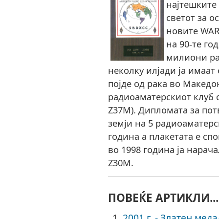
најтешките
светот за о
новите WAR
на 90-те го
милиони ра
неколку илјади ја имаат
појде од рака во Македо
радиоаматерскиот клуб о
Z37M). Дипломата за пот
земји на 5 радиоаматерс
година а плакетата е спо
во 1998 година ја нарач
Z30M.
ПОВЕЌЕ АРТИКЛИ...
2001 г. - Златен мед