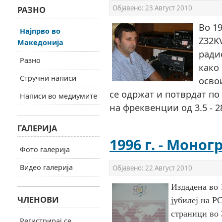
Објавено:
23 Август 2010
РАЗНО
Во 19
Најпрво во
Z32KV
Македонија
ради
Разно
како
Стручни написи
осво
се одржат и потврдат по 
Написи во медиумите
на фреквенции од 3.5 - 2
ГАЛЕРИЈА
1996 г. - Моно
Фото галерија
Видео галерија
Објавено:
22 Август 2010
Издадена во 
ЧЛЕНОВИ
јубилеј на Р
страници во 
Регистрирај се