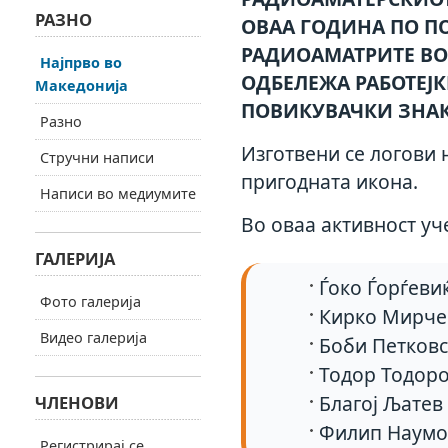
РАЗНО
ОВАА ГОДИНА ПО П
РАДИОАМАТРИТЕ ВО 
Најпрво во
ОДБЕЛЕЖА РАБОТЕЈ
Македонија
ПОВИКУВАЧКИ ЗНАК
Разно
Изготвени се логови 
Стручни написи
пригодната икона.
Написи во медиумите
Во оваа активност уч
ГАЛЕРИЈА
Ѓоко Ѓорѓеви
Фото галерија
Кирко Мирче
Видео галерија
Боби Петковс
Тодор Тодоро
Благој Љатев
ЧЛЕНОВИ
Филип Наумо
Регистрирај се