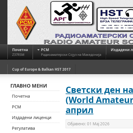
Почетна
РСМ
Издадени 
Z37RSM
Радиоаматерски Сојуз на Македонија
Cup of Europe & Balkan HST 2017
ГЛАВНО МЕНИ
Светски ден н
Почетна
(World Amateur 
РСМ
април
Издадени лиценци
Објавено:
01 Мај 2026
Регулатива