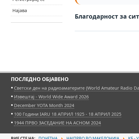
Најава
Благодарност за сит
ПОСЛЕДНО ОБЈАВЕНО
Светски ден на радиоаматерите (World Amateur Radio Da
Извештај - World Wide Award 2026
December YOTA Month 2024
100 Години IARU 18 АПРИЛ 1925 - 18 АПРИЛ 2025
1944 ПРВО ЗАСЕДАНИЕ НА АСНОМ 2024
ВИЕ СТЕ НА:
ПОЧЕТНА
НАЈПРВО ВО МАКЕДОНИЈА
КБ - 