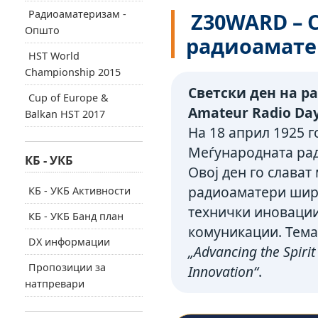
Радиоаматеризам -
Z30WARD – С
Општо
радиоамате
HST World
Championship 2015
Светски ден на р
Cup of Europe &
Amateur Radio Day
Balkan HST 2017
На 18 април 1925 г
Меѓународната рад
КБ - УКБ
Овој ден го слава
радиоаматери ширу
КБ - УКБ Активности
технички иновации
КБ - УКБ Банд план
комуникации. Темат
DX информации
„Advancing the Spiri
Пропозиции за
Innovation“
.
натпревари