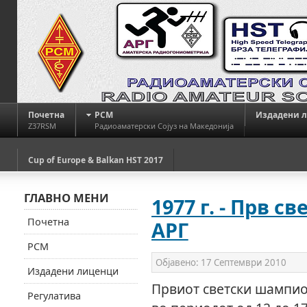
Почетна
РСМ
Издадени 
Z37RSM
Радиоаматерски Сојуз на Македонија
Cup of Europe & Balkan HST 2017
ГЛАВНО МЕНИ
1977 г. - Прв 
Почетна
АРГ
РСМ
Објавено:
17 Септември 2010
Издадени лиценци
Првиот светски шампио
Регулатива