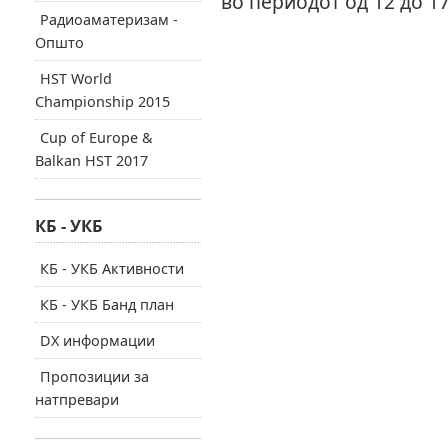
во периодот од 12 до 1
Радиоаматеризам -
Општо
HST World
Championship 2015
Cup of Europe &
Balkan HST 2017
КБ - УКБ
КБ - УКБ Активности
КБ - УКБ Банд план
DX информации
Пропозиции за
натпревари