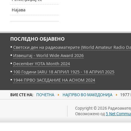
Најава
ПОСЛЕДНО ОБЈАВЕНО
Светски ден на радиоаматерите (World Amateur Radio Da
Извештај - World Wide Award 2026
December YOTA Month 2024
100 Години IARU 18 АПРИЛ 1925 - 18 АПРИЛ 2025
1944 ПРВО ЗАСЕДАНИЕ НА АСНОМ 2024
ВИЕ СТЕ НА:
ПОЧЕТНА
НАЈПРВО ВО МАКЕДОНИЈА
1977 
Copyright © 2026 Радиоаматер
Овозможено од
5 Net Commun