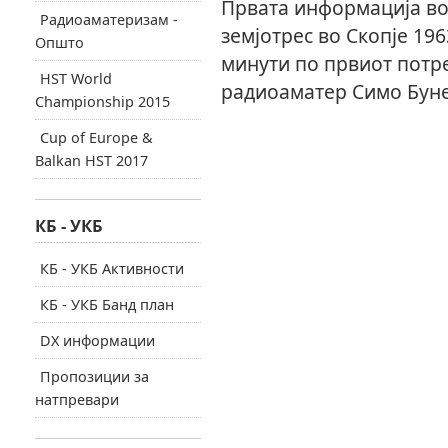
Првата информација во
Радиоаматеризам -
земјотрес во Скопје 19
Општо
минути по првиот потре
HST World
радиоаматер Симо Буне
Championship 2015
Cup of Europe &
Balkan HST 2017
КБ - УКБ
КБ - УКБ Активности
КБ - УКБ Банд план
DX информации
Пропозиции за
натпревари