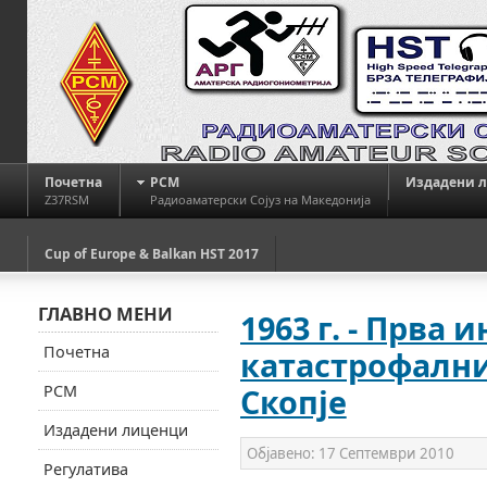
Почетна
РСМ
Издадени 
Z37RSM
Радиоаматерски Сојуз на Македонија
Cup of Europe & Balkan HST 2017
ГЛАВНО МЕНИ
1963 г. - Прва
Почетна
катастрофални
РСМ
Скопје
Издадени лиценци
Објавено:
17 Септември 2010
Регулатива