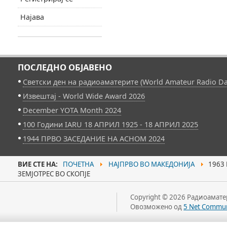
Најава
ПОСЛЕДНО ОБЈАВЕНО
Светски ден на радиоаматерите (World Amateur Radio Da
Извештај - World Wide Award 2026
December YOTA Month 2024
100 Години IARU 18 АПРИЛ 1925 - 18 АПРИЛ 2025
1944 ПРВО ЗАСЕДАНИЕ НА АСНОМ 2024
ВИЕ СТЕ НА:
ПОЧЕТНА
НАЈПРВО ВО МАКЕДОНИЈА
1963 
ЗЕМЈОТРЕС ВО СКОПЈЕ
Copyright © 2026 Радиоаматер
Овозможено од
5 Net Commun