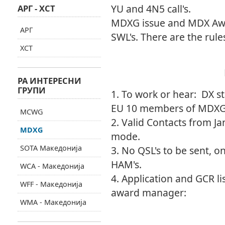
YU and 4N5 call's.
АРГ - ХСТ
MDXG issue and MDX Awar
АРГ
SWL's. There are the rule
ХСТ
MDXG AWAR
РА ИНТЕРЕСНИ
ГРУПИ
1. To work or hear: DX 
EU 10 members of MDX
MCWG
2. Valid Contacts from J
MDXG
mode.
SOTA Македонија
3. No QSL's to be sent, on
HAM's.
WCA - Македонија
4. Application and GCR lis
WFF - Македонија
award manager:
WMA - Македонија