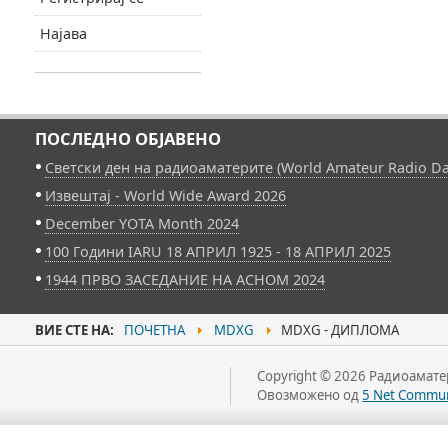
Најава
ПОСЛЕДНО ОБЈАВЕНО
Светски ден на радиоаматерите (World Amateur Radio Da
Извештај - World Wide Award 2026
December YOTA Month 2024
100 Години IARU 18 АПРИЛ 1925 - 18 АПРИЛ 2025
1944 ПРВО ЗАСЕДАНИЕ НА АСНОМ 2024
ВИЕ СТЕ НА:
ПОЧЕТНА
MDXG
MDXG - ДИПЛОМА
Copyright © 2026 Радиоаматер
Овозможено од
5 Net Commun