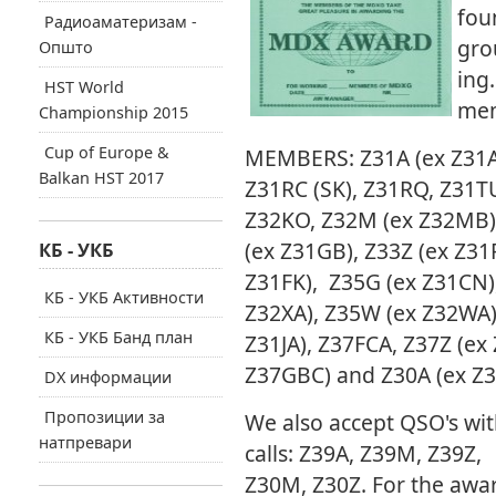
fou
Радиоаматеризам -
gro
Општо
ing
HST World
mem
Championship 2015
Cup of Europe &
MEMBERS: Z31A (ex Z31AA
Balkan HST 2017
Z31RC (SK), Z31RQ, Z31T
Z32KO, Z32M (ex Z32MB)
(ex Z31GB), Z33Z (ex Z31
КБ - УКБ
Z31FK), Z35G (ex Z31CN)
КБ - УКБ Активности
Z32XA), Z35W (ex Z32WA)
КБ - УКБ Банд план
Z31JA), Z37FCA, Z37Z (ex
Z37GBC) and Z30A (ex Z
DX информации
Пропозиции за
We also accept QSO's wit
натпревари
calls: Z39A, Z39M, Z39Z,
Z30M, Z30Z. For the awar