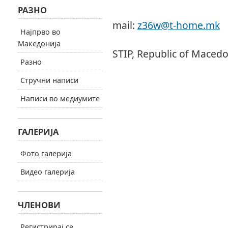
РАЗНО
Z36W - Ven
mail:
z36w@t-home.mk
Најпрво во
Ivo Lola R
Македонија
STIP, Republic of Maced
Разно
Стручни написи
Написи во медиумите
ГАЛЕРИЈА
Фото галерија
Видео галерија
ЧЛЕНОВИ
Регистрирај се