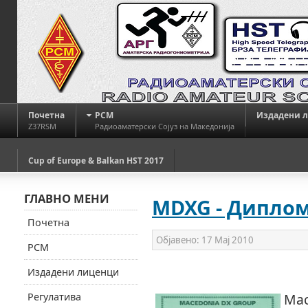
Почетна
РСМ
Издадени 
Z37RSM
Радиоаматерски Сојуз на Македонија
Cup of Europe & Balkan HST 2017
ГЛАВНО МЕНИ
MDXG - Дипло
Почетна
Објавено:
17 Мај 2010
РСМ
Издадени лиценци
Регулатива
Mac