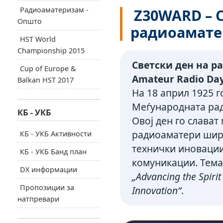
Радиоаматеризам -
Z30WARD – С
Општо
радиоамате
HST World
Championship 2015
Светски ден на р
Cup of Europe &
Amateur Radio Day
Balkan HST 2017
На 18 април 1925 г
Меѓународната рад
КБ - УКБ
Овој ден го слава
радиоаматери ширу
КБ - УКБ Активности
технички иновации
КБ - УКБ Банд план
комуникации. Темат
DX информации
„Advancing the Spiri
Пропозиции за
Innovation“
.
натпревари