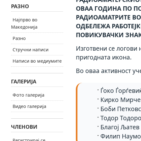
РАЗНО
ОВАА ГОДИНА ПО П
РАДИОАМАТРИТЕ ВО 
Најпрво во
ОДБЕЛЕЖА РАБОТЕЈ
Македонија
ПОВИКУВАЧКИ ЗНАК
Разно
Изготвени се логови 
Стручни написи
пригодната икона.
Написи во медиумите
Во оваа активност уч
ГАЛЕРИЈА
Ѓоко Ѓорѓеви
Фото галерија
Кирко Мирче
Видео галерија
Боби Петковс
Тодор Тодоро
Благој Љатев
ЧЛЕНОВИ
Филип Наумо
Регистрирај се