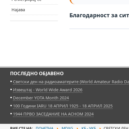
Најава
Благодарност за сит
ПОСЛЕДНО ОБЈАВЕНО
Светски ден на радиоаматерите (World Amateur Radio Da
Извештај - World Wide Award 2026
December YOTA Month 2024
100 Години IARU 18 АПРИЛ 1925 - 18 АПРИЛ 2025
1944 ПРВО ЗАСЕДАНИЕ НА АСНОМ 2024
ВИЕ СТЕ НА:
ПОЧЕТНА
MDXG
КБ - УКБ
СВЕТСКИ ДЕН