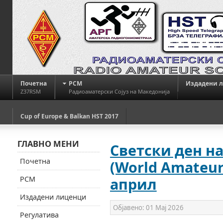
Почетна
РСМ
Издадени 
Z37RSM
Радиоаматерски Сојуз на Македонија
Cup of Europe & Balkan HST 2017
ГЛАВНО МЕНИ
Светски ден н
Почетна
(World Amateur 
РСМ
април
Издадени лиценци
Објавено:
01 Мај 2026
Регулатива