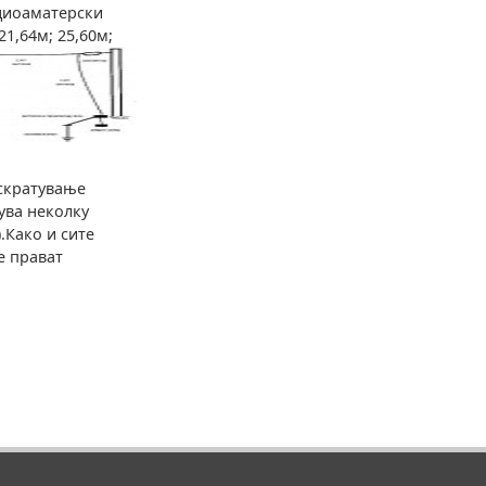
диоаматерски
; 21,64м; 25,60м;
 скратување
сува неколку
.Како и сите
е прават