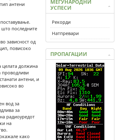
МЕЃУНАРОДНИ
 тип антени
УСПЕСИ
 поставување.
Рекорди
а што последните
Натпревари
во зависност од
цип, повисоко
ПРОПАГАЦИИ
на целата должина
ра проводливи
станати антени, и
повисоко во
ен вод за
идлива за
 на радиоуредот
ки на
тво.
покажале како