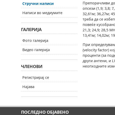
Препорачливи до
Стручни написи
опсези (1,9; 3,8; 7
Написи во медиумите
32,61м; 36,27м; 4
треба да се избег
повеќе кусобранов
ГАЛЕРИЈА
21,3; 24,9; 28,5 M
13,41м; 14,02м; 19
Фото галерија
При определување
Видео галерија
(velocity factor)
проценти (за под
други антени, и 
ЧЛЕНОВИ
неопходните изме
Регистрирај се
Најава
ПОСЛЕДНО ОБЈАВЕНО