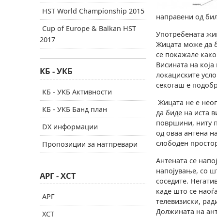
HST World Championship 2015
направени од бил
Cup of Europe & Balkan HST
Употребената жиц
2017
Жицата може да б
се покажале како
Висината на која
КБ - УКБ
локациските усл
секогаш е подоб
КБ - УКБ Активности
Жицата не е неоп
КБ - УКБ Банд план
да биде на иста 
површини, ниту п
DX информации
од оваа антена н
слободен простор
Пропозиции за натпревари
Антената се напој
напојување, со ш
АРГ - ХСТ
соседите. Негати
каде што се наоѓ
АРГ
телевизиски, рад
Должината на ант
ХСТ