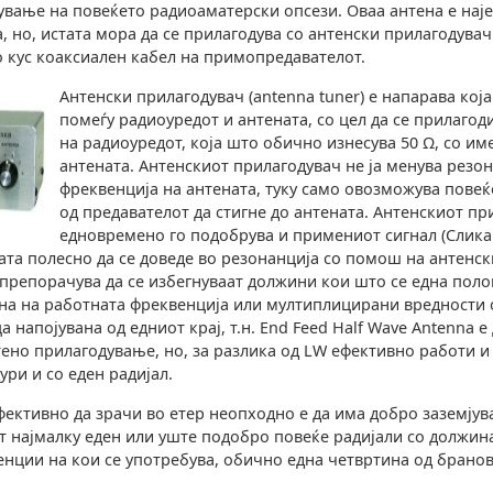
ување на повеќето радиоаматерски опсези. Оваа антена е нај
 но, истата мора да се прилагодува со антенски прилагодувач 
со кус коаксиален кабел на примопредавателот.
Антенски прилагодувач (antenna tuner) е напарава кој
помеѓу радиоуредот и антената, со цел да се прилаго
на радиоуредот, која што обично изнесува 50 Ω, со им
антената. Антенскиот прилагодувач не ја менува резо
фреквенција на антената, туку само овозможува повеќ
од предавателот да стигне до антената. Антенскиот пр
едновремено го подобрува и примениот сигнал (Слика
ата полесно да се доведе во резонанција со помош на антенс
 препорачува да се избегнуваат должини кои што се една поло
а на работната фреквенција или мултиплицирани вредности о
напојувана од едниот крај, т.н. End Feed Half Wave Antenna е
тено прилагодување, но, за разлика од LW ефективно работи и
ури и со еден радијал.
фективно да зрачи во етер неопходно е да има добро заземјува
ат најмалку еден или уште подобро повеќе радијали со должина
нции на кои се употребува, обично една четвртина од брано