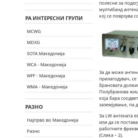
полесни за подес
мултибанд антена,
кој се поврзува 
РА ИНТЕРЕСНИ ГРУПИ
MCWG
MDXG
SOTA Македонија
WCA - Македонија
За да може антен
WFF - Македонија
прилагодувач, се
брановата должин
WMA - Македонија
Полубранова жица 
која бара соодве
заземјување, па д
РАЗНО
За LW антената е
Најпрво во Македонија
или да се постав
работните фрекве
Разно
(Слика – 2).