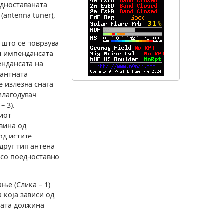
едноставаната
(antenna tuner),
а што се поврзува
ди импендансата
ендансата на
нантната
е излезна снага
илагодувач
 – 3).
киот
вина од
д истите.
 друг тип антена
 со поедноставно
ње (Слика – 1)
 која зависи од
вата должина