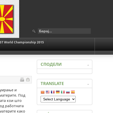
ST World Championship 2015
СПОДЕЛИ
TRANSLATE
руирање и
материте. Под
ата кои што
 од работната
аматерите како