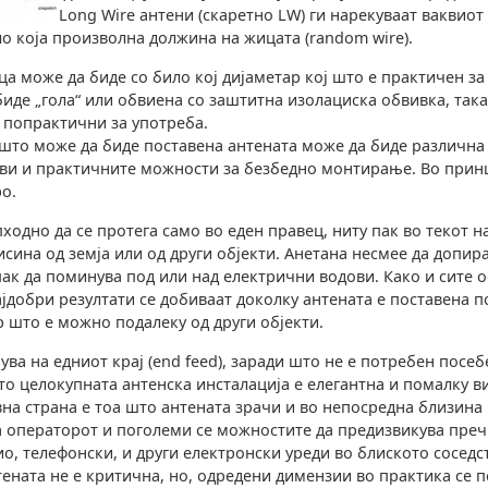
Long Wire антени (скаретно LW) ги нарекуваат ваквиот
о која произволна должина на жицата (random wire).
а може да биде со било кој дијаметар кој што е практичен за
иде „гола“ или обвиена со заштитна изолациска обвивка, так
 попрактични за употреба.
 што може да биде поставена антената може да биде различна 
ови и практичните можности за безбедно монтирање. Во прин
ро.
ходно да се протега само во еден правец, ниту пак во текот 
висина од земја или од други објекти. Анетана несмее да допи
ак да поминува под или над електрични водови. Како и сите о
ајдобри резултати се добиваат доколку антената е поставена 
 што е можно подалеку од други објекти.
ува на едниот крај (end feed), заради што не е потребен посеб
то целокупната антенска инсталација е елегантна и помалку в
вна страна е тоа што антената зрачи и во непосредна близина
а операторот и поголеми се можностите да предизвикува преч
ио, телефонски, и други електронски уреди во блиското соседс
ената не е критична, но, одредени димензии во практика се 