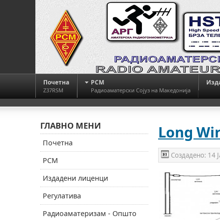
Почетна
РСМ
Изд
Z37RSM
Радиоаматерски Сојуз на Македонија
ГЛАВНО МЕНИ
Long Wi
Почетна
Создадено:
14 
РСМ
Издадени лиценци
Регулатива
Радиоаматеризам - Општо