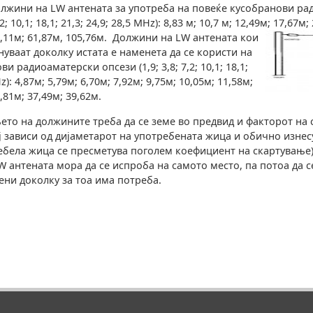
лжини на LW антената за употреба на повеќе кусобранови ра
,2; 10,1; 18,1; 21,3; 24,9; 28,5 MHz): 8,83 м; 10,7 м; 12,49м; 17,67м
5,11м; 61,87м, 105,76м.
Должини на LW антената кои
нуваат доколку истата е наменета да се користи на
и радиоаматерски опсези (1,9; 3,8; 7,2; 10,1; 18,1;
Hz): 4,87м; 5,79м; 6,70м; 7,92м; 9,75м; 10,05м; 11,58м;
,81м; 37,49м; 39,62м.
то на должините треба да се земе во предвид и факторот на
 кој зависи од дијаметарот на употребената жица и обично изне
ебела жица се пресметува поголем коефициент на скартување)
LW антената мора да се испроба на самото место, па потоа да с
ни доколку за тоа има потреба.