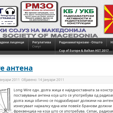
адени лиценци
Регулатива
Радиоаматеризам - Општо
H
Статут
Cup of Europe & Balkan HST 2017
re антена
Јануари 2011
Објавено:
14 Јануари 2011
Long Wire одн. долга жица e наједноставната за конст
поставување антена која што се употребува од радиоа
долга жица обично се подразбираат должини на антен
изнесуваат најмалку една или повеќе бранови должни
фреквенција на која што се употребува. Сепак, радио