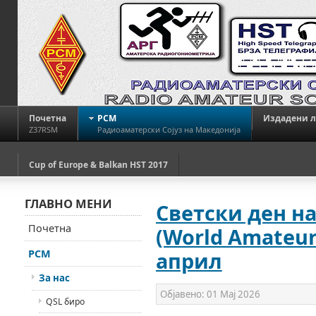
Почетна
РСМ
Издадени 
Z37RSM
Радиоаматерски Сојуз на Македонија
Cup of Europe & Balkan HST 2017
ГЛАВНО МЕНИ
Светски ден н
Почетна
(World Amateur 
РСМ
април
За нас
Објавено:
01 Мај 2026
QSL биро