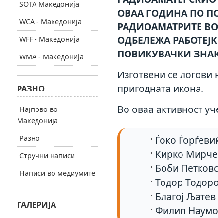
SOTA Македонија
ОВАА ГОДИНА ПО П
WCA - Македонија
РАДИОАМАТРИТЕ ВО 
ОДБЕЛЕЖА РАБОТЕЈ
WFF - Македонија
ПОВИКУВАЧКИ ЗНАК
WMA - Македонија
Изготвени се логови 
пригодната икона.
РАЗНО
Во оваа активност уч
Најпрво во
Македонија
Разно
Ѓоко Ѓорѓеви
Кирко Мирче
Стручни написи
Боби Петковс
Написи во медиумите
Тодор Тодоро
Благој Љатев
ГАЛЕРИЈА
Филип Наумо