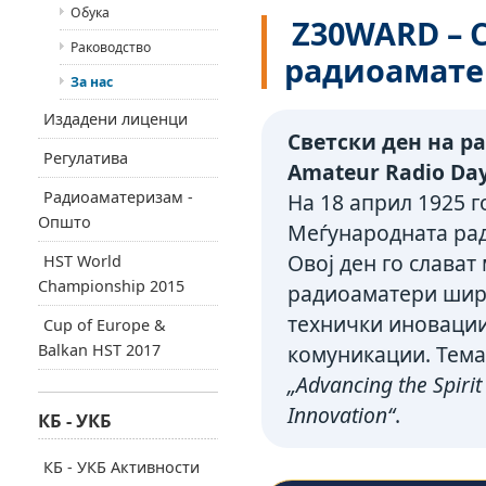
Обука
Z30WARD – С
Раководство
радиоамате
За нас
Издадени лиценци
Светски ден на р
Регулатива
Amateur Radio Day
Радиоаматеризам -
На 18 април 1925 г
Општо
Меѓународната рад
Овој ден го слава
HST World
Championship 2015
радиоаматери ширу
технички иновации
Cup of Europe &
Balkan HST 2017
комуникации. Темат
„Advancing the Spiri
Innovation“
.
КБ - УКБ
КБ - УКБ Активности