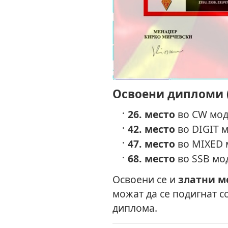
Освоени дипломи (
26. место
во CW мод 
42. место
во DIGIT м
47. место
во MIXED м
68. место
во SSB мод
Освоени се и
златни м
можат да се подигнат с
диплома.