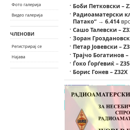
Фото галерија
Боби Петковски – Z
Радиоаматерски кл
Видео галерија
Патако“
→
6.414
врс
Сашо Талевски – Z3
ЧЛЕНОВИ
Зоран Гроздановск
Петар Јовевски – Z
Регистрирај се
Трајчо Богатинов –
Најава
Ѓоко Ѓорѓевиќ – Z3
Борис Гонев – Z32X