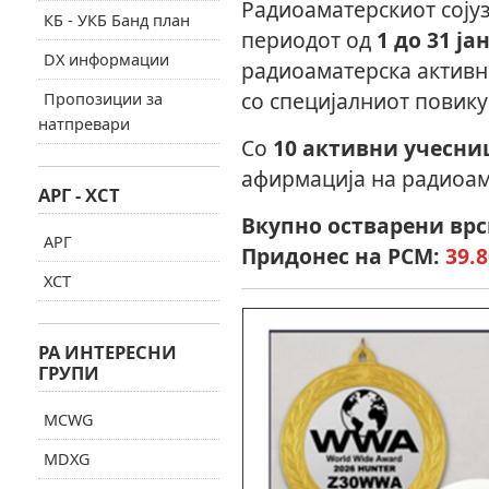
Радиоаматерскиот сојуз
КБ - УКБ Банд план
периодот од
1 до 31 ј
DX информации
радиоаматерска актив
со специјалниот повик
Пропозиции за
натпревари
Со
10 активни учесни
афирмација на радиоам
АРГ - ХСТ
Вкупно остварени врс
АРГ
Придонес на РСМ:
39.
ХСТ
РА ИНТЕРЕСНИ
ГРУПИ
MCWG
MDXG