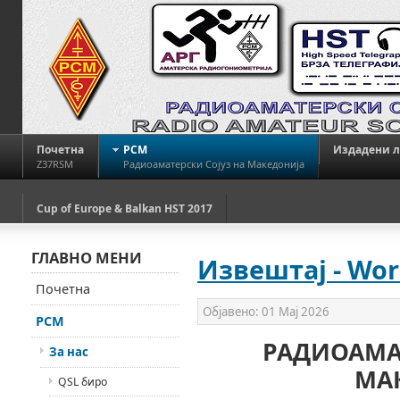
Почетна
РСМ
Издадени 
Z37RSM
Радиоаматерски Сојуз на Македонија
Cup of Europe & Balkan HST 2017
ГЛАВНО МЕНИ
Извештај - Wor
Почетна
Објавено:
01 Мај 2026
РСМ
РАДИОАМАТ
За нас
МА
QSL биро