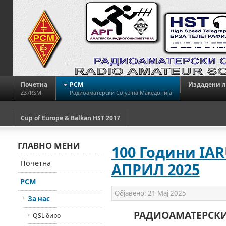
Почетна
РСМ
Издадени 
Z37RSM
Радиоаматерски Сојуз на Македонија
Cup of Europe & Balkan HST 2017
ГЛАВНО МЕНИ
100 Години IAR
Почетна
АПРИЛ 2025
РСМ
Објавено:
21 Мај 2025
За нас
РАДИОАМАТЕРСКИ
QSL биро