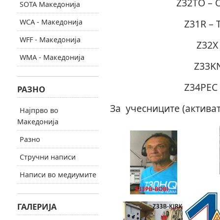
Z32TO – 
SOTA Македонија
WCA - Македонија
Z31R – 
WFF - Македонија
Z32X
WMA - Македонија
Z33KN
Z34PEC 
РАЗНО
За учесниците (активат
Најпрво во
Македонија
Разно
Стручни написи
Написи во медиумите
ГАЛЕРИЈА