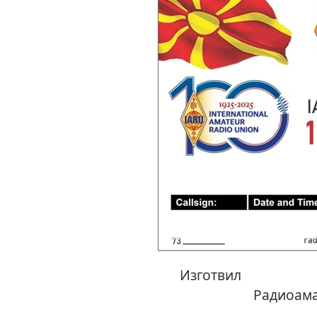
Изг
Радиоама