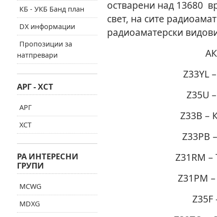
остварени над 13680 в
КБ - УКБ Банд план
свет, на сите радиоама
DX информации
радиоаматерски видови
Пропозиции за
АК
натпревари
Z33YL 
АРГ - ХСТ
Z35U –
АРГ
Z33B – 
ХСТ
Z33PB 
РА ИНТЕРЕСНИ
Z31RM – 
ГРУПИ
Z31PM –
MCWG
Z35F 
MDXG