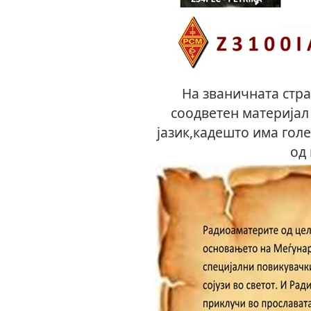
На званичната стр
соодветен материјал
јазик,кадешто има гол
од 