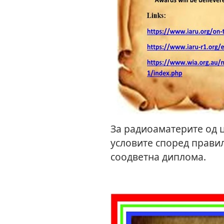
За радиоаматерите од ц
условите според правил
соодветна диплома.