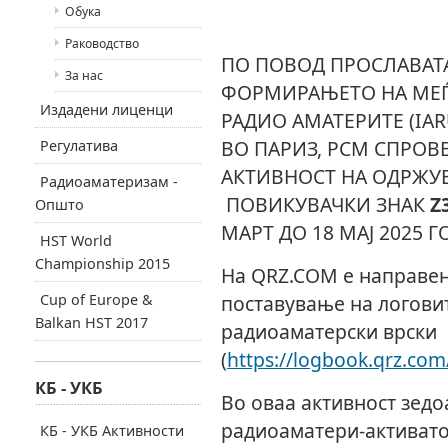
Обука
Раководство
ПО ПОВОД ПРОСЛАВАТА
За нас
ФОРМИРАЊЕТО НА МЕЃ
Издадени лиценци
РАДИО АМАТЕРИТЕ (IAR
ВО ПАРИЗ, РСМ СПРОВ
Регулатива
АКТИВНОСТ НА ОДРЖУ
Радиоаматеризам -
ПОВИКУВАЧКИ ЗНАК
Z
Општо
МАРТ ДО 18 МАЈ 2025 Г
HST World
Championship 2015
На QRZ.COM е направен
Cup of Europe &
поставување на логови
Balkan HST 2017
радиоаматерски врски
(
https://logbook.qrz.co
КБ - УКБ
Во оваа активност зедоа
радиоаматери-активато
КБ - УКБ Активности