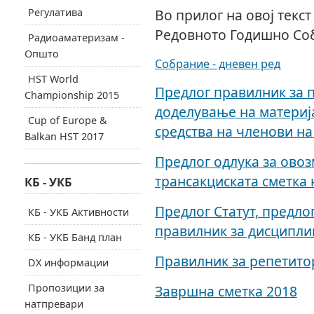
Регулатива
Во прилог на овој текст
Редовното Годишно Со
Радиоаматеризам -
Општо
Собрание - дневен ред
HST World
Предлог правилник за п
Championship 2015
доделување на материј
Cup of Europe &
средства на членови н
Balkan HST 2017
Предлог одлука за ово
трансакциската сметка
КБ - УКБ
Предлог Статут, предло
КБ - УКБ Активности
правилник за дисципли
КБ - УКБ Банд план
Правилник за репетито
DX информации
Пропозиции за
Завршна сметка 2018
натпревари