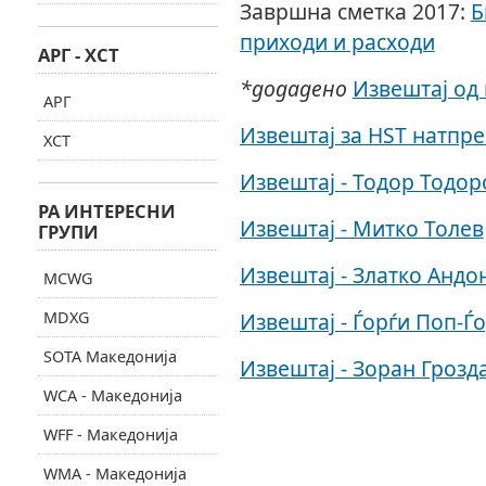
Завршна сметка 2017:
Б
приходи и расходи
АРГ - ХСТ
*додадено
Извештај од
АРГ
Извештај за HST натпре
ХСТ
Извештај - Тодор Тодор
РА ИНТЕРЕСНИ
Извештај - Митко Толев
ГРУПИ
Извештај - Златко Андо
MCWG
MDXG
Извештај - Ѓорѓи Поп-Ѓ
SOTA Македонија
Извештај - Зоран Грозд
WCA - Македонија
WFF - Македонија
WMA - Македонија