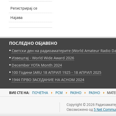
Регистрирај се
Најава
ПОСЛЕДНО ОБЈАВЕНО
Светски ден на радиоаматерите (World Amateur Radio Da
Извештај - World Wide Award 2026
December YOTA Month 2024
100 Години IARU 18 АПРИЛ 1925 - 18 АПРИЛ 2025
1944 ПРВО ЗАСЕДАНИЕ НА АСНОМ 2024
ВИЕ СТЕ НА:
ПОЧЕТНА
РСМ
РАЗНО
РАЗНО
МАТЕ
Copyright © 2026 Радиоаматер
Овозможено од
5 Net Commun