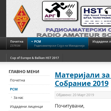
Почетна
РСМ
Издадени 
Z37RSM
Радиоаматерски Сојуз на Македонија
Cup of Europe & Balkan HST 2017
ГЛАВНО МЕНИ
Материјали за
Почетна
Собрание 2019
РСМ
Објавено:
20 Март 2019
За нас
Почитувани,
Издадени лиценци