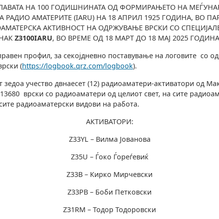
ЛАВАТА НА 100 ГОДИШНИНАТА ОД ФОРМИРАЊЕТО НА МЕЃУНА
 РАДИО АМАТЕРИТЕ (IARU) НА 18 АПРИЛ 1925 ГОДИНА, ВО ПА
АМАТЕРСКА АКТИВНОСТ НА ОДРЖУВАЊЕ ВРСКИ СО СПЕЦИЈАЛ
ЗНАК
Z3100IAR
U
, ВО ВРЕМЕ ОД 18 МАРТ ДО 18 МАЈ 2025 ГОДИНА
равен профил, за секојдневно поставување на логовите со о
рски (
https://logbook.qrz.com/logbook
).
т зедоа учество двнаесет (12) радиоаматери-активатори од Ма
 13680 врски со радиоаматери од целиот свет, на сите радиоа
сите радиоаматерски видови на работа.
АКТИВАТОРИ:
Z33YL – Вилма Јованова
Z35U – Ѓоко Ѓореѓевиќ
Z33B – Кирко Мирчевски
Z33PB – Боби Петковски
Z31RM – Тодор Тодоровски