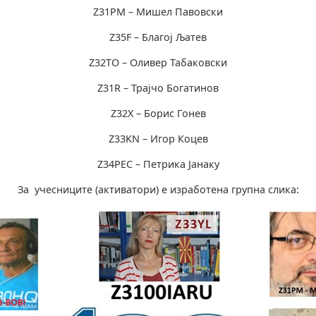
Z31PM – Мишел Павовски
Z35F – Благој Љатев
Z32TO – Оливер Табаковски
Z31R – Трајчо Богатинов
Z32X – Борис Гонeв
Z33KN – Игор Коцев
Z34PEC – Петрика Јанаку
За учесниците (активатори) е изработена групна слика: