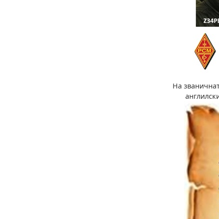
На званичнат
англилски