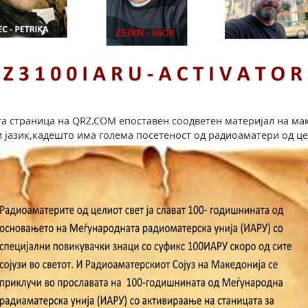
а страница на QRZ.COM eпоставен соодветен материјал на ма
 јазик,кадешто има голема посетеност од радиоаматери од це