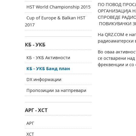
ПО ПОВОД ПРОС
HST World Championship 2015
ОРГАНИЗАЦИЈА НА
СПРОВЕДЕ РАДИО
Cup of Europe & Balkan HST
ПОВИКУВАЧКИ 
2017
На QRZ.COM е нап
радиоаматерски в
КБ - УКБ
Во оваа активнос
КБ - УКБ Активности
се остварени над
фреквенции и со 
КБ - УКБ Банд план
DX информации
Пропозиции за натпревари
АРГ - ХСТ
АРГ
ХСТ