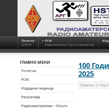
Почетна
РСМ
Изд
Z37RSM
Радиоаматерски Сојуз на Македонија
ГЛАВНО МЕНИ
100 Год
Почетна
2025
РСМ
Објавено:
21 Мај 
Издадени лиценци
Регулатива
Радиоаматеризам - Општо