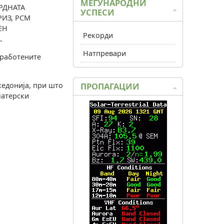
МЕЃУНАРОДНИ
РДНАТА
УСПЕСИ
РИЗ, РСМ
ЕН
Рекорди
.
Натпревари
дработените
кедонија, при што
ПРОПАГАЦИИ
матерски