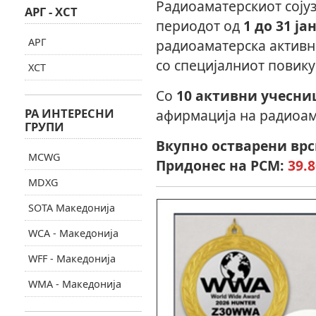
Радиоаматерскиот сојуз
АРГ - ХСТ
периодот од
1 до 31 ј
АРГ
радиоаматерска актив
со специјалниот повик
ХСТ
Со
10 активни учесни
РА ИНТЕРЕСНИ
афирмација на радиоам
ГРУПИ
Вкупно остварени врс
MCWG
Придонес на РСМ:
39.
MDXG
SOTA Македонија
WCA - Македонија
WFF - Македонија
WMA - Македонија