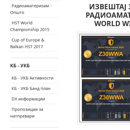
ИЗВЕШТАЈ 
Радиоаматеризам -
Општо
РАДИОАМАТ
WORLD WI
HST World
Championship 2015
Cup of Europe &
Balkan HST 2017
КБ - УКБ
КБ - УКБ Активности
КБ - УКБ Банд план
DX информации
Пропозиции за
натпревари