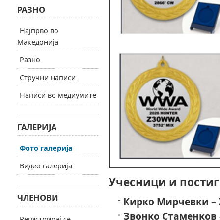
РАЗНО
Најпрво во
Македонија
Разно
Стручни написи
Написи во медиумите
ГАЛЕРИЈА
Фото галерија
Видео галерија
Учесници и постиг
ЧЛЕНОВИ
Кирко Мирчевки – 
Звонко Стаменков 
Регистрирај се