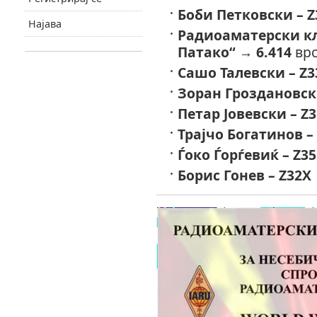
Боби Петковски – Z
Најава
Радиоаматерски кл
Патако“
→
6.414
врс
Сашо Талевски – Z3
Зоран Гроздановск
Петар Јовевски – Z
Трајчо Богатинов –
Ѓоко Ѓорѓевиќ – Z3
Борис Гонев – Z32X