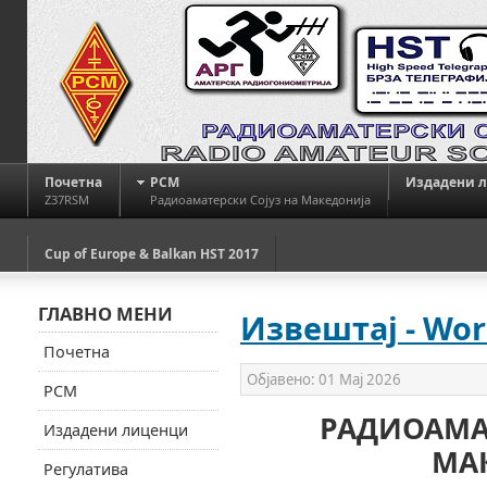
Почетна
РСМ
Издадени 
Z37RSM
Радиоаматерски Сојуз на Македонија
Cup of Europe & Balkan HST 2017
ГЛАВНО МЕНИ
Извештај - Wor
Почетна
Објавено:
01 Мај 2026
РСМ
РАДИОАМАТ
Издадени лиценци
МА
Регулатива