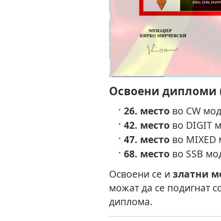
Освоени дипломи (
26. место
во CW мод 
42. место
во DIGIT м
47. место
во MIXED м
68. место
во SSB мод
Освоени се и
златни м
можат да се подигнат с
диплома.