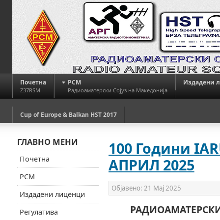
Почетна
РСМ
Издадени 
Z37RSM
Радиоаматерски Сојуз на Македонија
Cup of Europe & Balkan HST 2017
ГЛАВНО МЕНИ
100 Години IAR
Почетна
АПРИЛ 2025
РСМ
Објавено:
21 Мај 2025
Издадени лиценци
РАДИОАМАТЕРСКИ
Регулатива