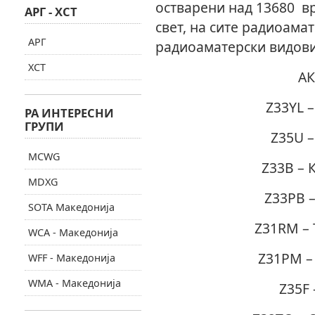
остварени над 13680 в
АРГ - ХСТ
свет, на сите радиоама
АРГ
радиоаматерски видови
ХСТ
АК
Z33YL 
РА ИНТЕРЕСНИ
ГРУПИ
Z35U –
MCWG
Z33B – 
MDXG
Z33PB 
SOTA Македонија
Z31RM – 
WCA - Македонија
Z31PM –
WFF - Македонија
WMA - Македонија
Z35F 