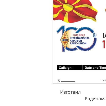
Изг
Радиоама