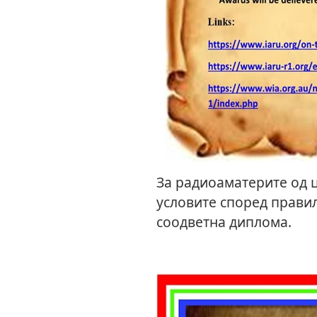
За радиоаматерите од ц
условите според правил
соодветна диплома.