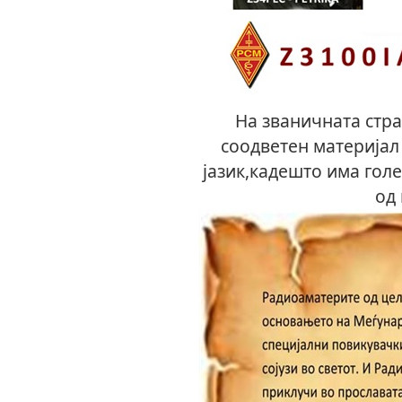
На званичната стр
соодветен материјал
јазик,кадешто има гол
од 