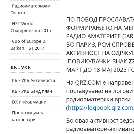
Радиоаматеризам -
Општо
ПО ПОВОД ПРОСЛАВАТА
HST World
ФОРМИРАЊЕТО НА МЕЃ
Championship 2015
РАДИО АМАТЕРИТЕ (IAR
Cup of Europe &
ВО ПАРИЗ, РСМ СПРОВ
Balkan HST 2017
АКТИВНОСТ НА ОДРЖУ
ПОВИКУВАЧКИ ЗНАК
Z
КБ - УКБ
МАРТ ДО 18 МАЈ 2025 Г
КБ - УКБ Активности
На QRZ.COM е направен
поставување на логови
КБ - УКБ Банд план
радиоаматерски врски
DX информации
(
https://logbook.qrz.co
Пропозиции за
Во оваа активност зедоа
натпревари
радиоаматери-активато