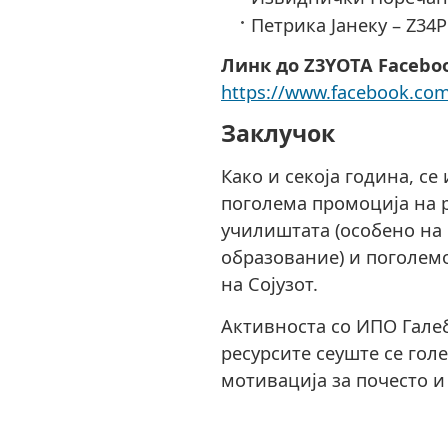
Петрика Јанеку – Z34
Линк до Z3YOTA Faceboo
https://www.facebook.co
Заклучок
Како и секоја година, се
поголема промоција на 
училиштата (особено на
образование) и поголем
на Сојузот.
Активноста со ИПО Галеб
ресурсите сеуште се гол
мотивација за почесто 