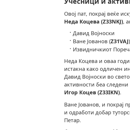
Учесници и актив
Овој пат, покрај веќе и
Неда Коцева (Z33NKJ)
, 
Давид Војноски
Ване Јованов (
Z31VAJ
Извидничкиот Пореча
Неда Коцева и оваа годи
истакна како одличен ин
Давид Војноски во свето
активности беа следени
Игор Коцев (Z33IKN)
.
Ване Јованов, и покрај 
и одработи добар туторс
Петар.