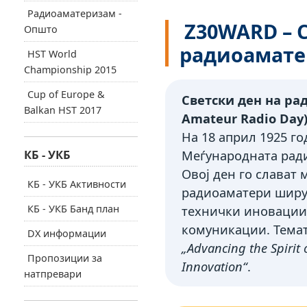
Радиоаматеризам -
Z30WARD – С
Општо
радиоамате
HST World
Championship 2015
Cup of Europe &
Светски ден на ра
Balkan HST 2017
Amateur Radio Day)
На 18 април 1925 г
КБ - УКБ
Меѓународната ради
Овој ден го слава
КБ - УКБ Активности
радиоаматери ширу
КБ - УКБ Банд план
технички иновации,
комуникации. Темат
DX информации
„Advancing the Spirit
Пропозиции за
Innovation“
.
натпревари