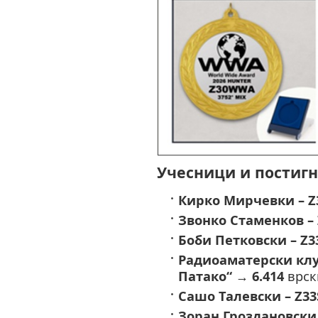
Учесници и постигн
Кирко Мирчевки – Z
Звонко Стаменков –
Боби Петковски – Z3
Радиоаматерски клу
Патако“
→
6.414
врск
Сашо Талевски – Z33
Зоран Гроздановски 