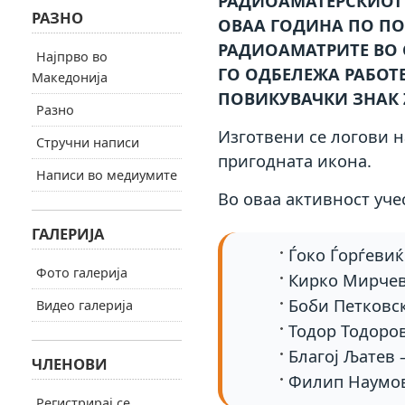
РАДИОАМАТЕРСКИОТ 
РАЗНО
ОВАА ГОДИНА ПО ПО
РАДИОАМАТРИТЕ ВО С
Најпрво во
ГО ОДБЕЛЕЖА РАБОТ
Македонија
ПОВИКУВАЧКИ ЗНАК 
Разно
Изготвени се логови н
Стручни написи
пригодната икона.
Написи во медиумите
Во оваа активност уче
ГАЛЕРИЈА
Ѓоко Ѓорѓевиќ
Фото галерија
Кирко Мирчев
Боби Петковс
Видео галерија
Тодор Тодоро
Благој Љатев 
ЧЛЕНОВИ
Филип Наумо
Регистрирај се