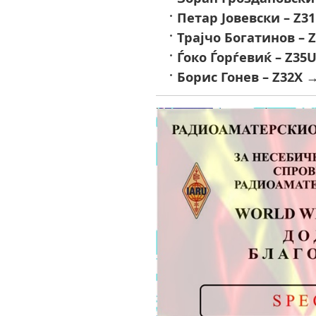
Петар Јовевски – Z3
Трајчо Богатинов – 
Ѓоко Ѓорѓевиќ – Z35
Борис Гонев – Z32X
→