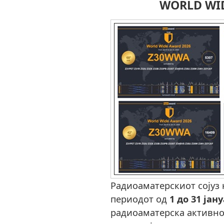
WORLD WID
Радиоаматерскиот сојуз 
периодот од
1 до 31 јан
радиоаматерска активн