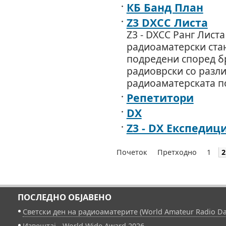
КБ Банд План
Z3 DXCC Листа
Z3 - DXCC Ранг Лист
радиоаматерски ста
подредени според б
радиоврски со разли
радиоаматерската п
Репетитори
DX
Z3 - DX Експедиц
Почеток
Претходно
1
2
ПОСЛЕДНО ОБЈАВЕНО
Светски ден на радиоаматерите (World Amateur Radio Da
Извештај - World Wide Award 2026