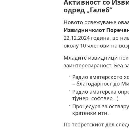
Активност со Изв
одред „Галеб“
Новото освежување оваа
Извидничкиот Поречан
22.12.2024 година, во н
околу 10 членови на возр
Младите извидници пок
заинтересираност. Беа з
Радио аматерското хо
– благодарност до Ми
Радио аматерска опре
тјунер, софтвер...)
Процедура за оствару
кратенки итн.
По теоретскиот дел след