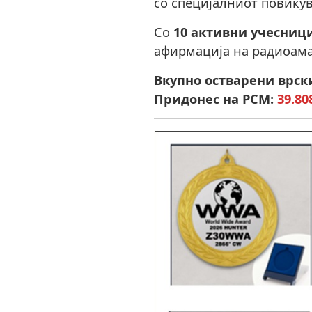
со специјалниот повику
Со
10 активни учесниц
афирмација на радиоама
Вкупно остварени врски
Придонес на РСМ:
39.80