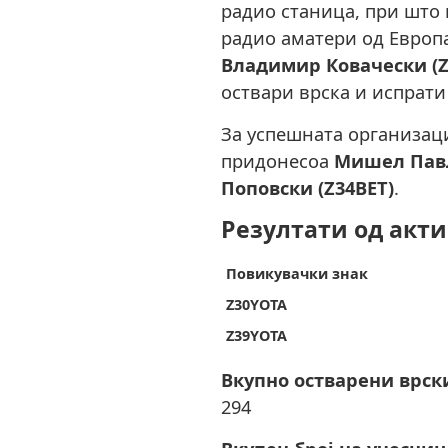
радио станица, при што 
радио аматери од Европа
Владимир Ковачески (
оствари врска и испрати
За успешната организаци
придонесоа
Мишел Павл
Поповски (Z34BET)
.
Резултати од акт
Повикувачки знак
Z30YOTA
Z39YOTA
Вкупно остварени врск
294