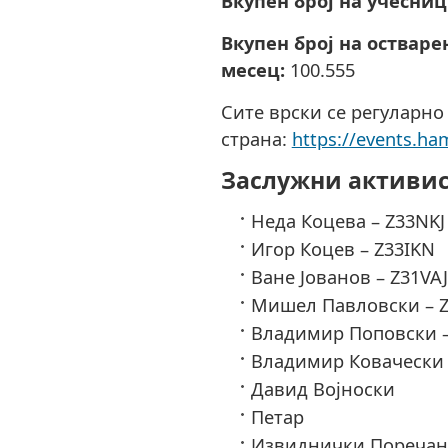
Вкупен број на учесниц
Вкупен број на остваре
месец:
100.555
Сите врски се регуларно
страна:
https://events.ha
Заслужни активи
Неда Коцева – Z33NKJ
Игор Коцев – Z33IKN
Ване Јованов – Z31VAJ
Мишел Павловски – 
Владимир Поповски –
Владимир Ковачески 
Давид Војноски
Петар
Извиднички Поречан