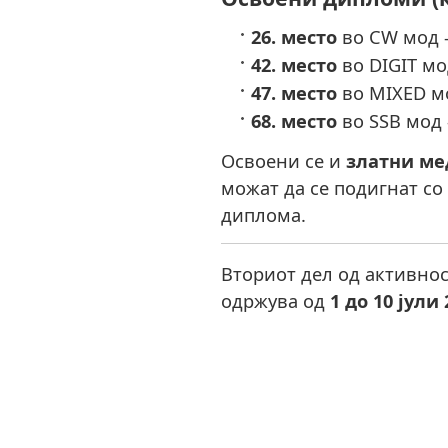
26. место
во CW мод –
42. место
во DIGIT мо
47. место
во MIXED мо
68. место
во SSB мод 
Освоени се и
златни ме
можат да се подигнат со
диплома.
Вториот дел од активнос
одржува од
1 до 10 јули 