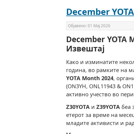
December YOTA
Објавено:
01 Мај 2026
December YOTA M
Извештај
Како и изминатите некол
година, во рамките на 
YOTA Month 2024
, орган
(ON3YH, ONL11943 & ON1G
активно учество во пери
Z30YOTA
и
Z39YOTA
беа 
етерот за време на месе
младите активисти и рад