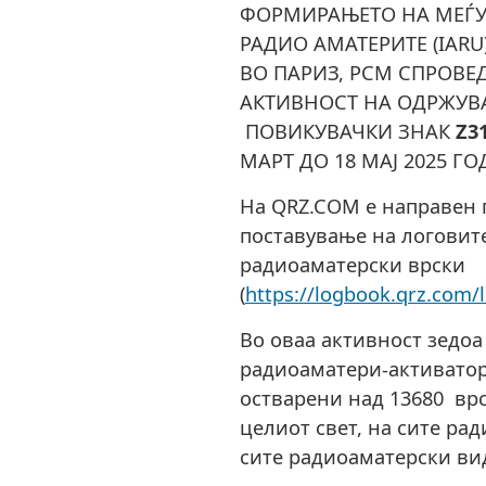
ФОРМИРАЊЕТО НА МЕЃУ
РАДИО АМАТЕРИТЕ (IARU
ВО ПАРИЗ, РСМ СПРОВЕ
АКТИВНОСТ НА ОДРЖУВ
ПОВИКУВАЧКИ ЗНАК
Z3
МАРТ ДО 18 МАЈ 2025 ГО
На QRZ.COM е направен 
поставување на логовит
радиоаматерски врски
(
https://logbook.qrz.com/
Во оваа активност зедоа 
радиоаматери-активатор
остварени над 13680 вр
целиот свет, на сите ра
сите радиоаматерски ви