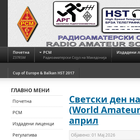
Почетна
РСМ
Издадени 
Z37RSM
Радиоаматерски Сојуз на Македонија
Cup of Europe & Balkan HST 2017
ГЛАВНО МЕНИ
Светски ден н
Почетна
(World Amateur 
РСМ
април
Издадени лиценци
Регулатива
Објавено:
01 Мај 2026