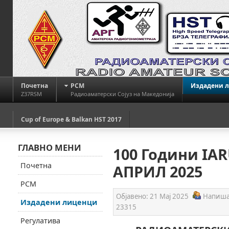
Почетна
РСМ
Издадени 
Z37RSM
Радиоаматерски Сојуз на Македонија
Cup of Europe & Balkan HST 2017
ГЛАВНО МЕНИ
100 Години IAR
Почетна
АПРИЛ 2025
РСМ
Објавено:
21 Мај 2025
Напиша
Издадени лиценци
23315
Регулатива