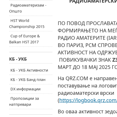
РАДИОАМАТЕРСКИ
Радиоаматеризам -
Општо
HST World
ПО ПОВОД ПРОСЛАВАТА
Championship 2015
ФОРМИРАЊЕТО НА МЕЃ
Cup of Europe &
РАДИО АМАТЕРИТЕ (IAR
Balkan HST 2017
ВО ПАРИЗ, РСМ СПРОВ
АКТИВНОСТ НА ОДРЖУ
КБ - УКБ
ПОВИКУВАЧКИ ЗНАК
Z
МАРТ ДО 18 МАЈ 2025 Г
КБ - УКБ Активности
На QRZ.COM е направен
КБ - УКБ Банд план
поставување на логови
DX информации
радиоаматерски врски
Пропозиции за
(
https://logbook.qrz.co
натпревари
Во оваа активност зедоа