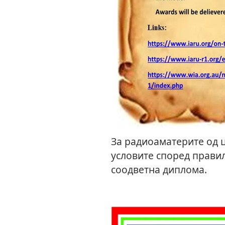
За радиоаматерите од ц
условите според правил
соодветна диплома.