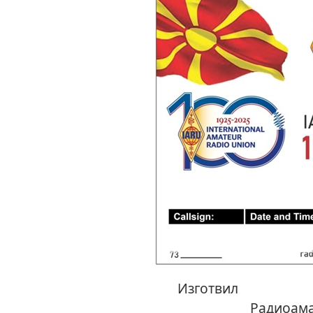
Изг
Радиоама