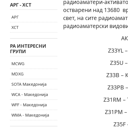
радиоаматери-активато
АРГ - ХСТ
остварени над 13680 в
свет, на сите радиоама
АРГ
радиоаматерски видови
ХСТ
АК
РА ИНТЕРЕСНИ
Z33YL 
ГРУПИ
Z35U –
MCWG
MDXG
Z33B – 
SOTA Македонија
Z33PB 
WCA - Македонија
Z31RM – 
WFF - Македонија
Z31PM –
WMA - Македонија
Z35F 