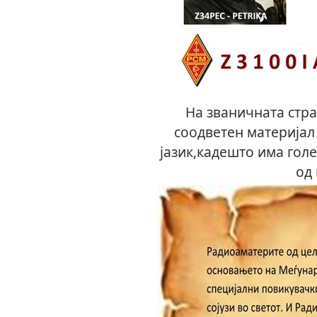
На званичната стр
соодветен материјал
јазик,кадешто има гол
од 