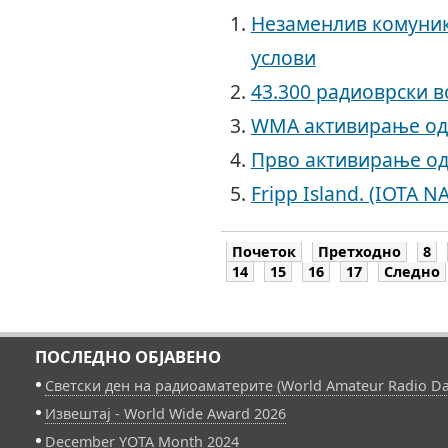
Незаменлив комуник
услови
43.300 радиоврски в
WMA активирање од
Прво активирање од
Fripp Island. (IOTA NA
Почеток
Претходно
8
14
15
16
17
Следно
ПОСЛЕДНО ОБЈАВЕНО
Светски ден на радиоаматерите (World Amateur Radio Da
Извештај - World Wide Award 2026
December YOTA Month 2024