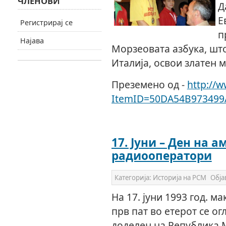
ЧЛЕНОВИ
Д
Е
Регистрирај се
п
Најава
Морзеовата азбука, шт
Италија, освои златен м
Преземено од -
http://w
ItemID=50DA54B973499
17. Јуни – Ден на 
радиооператори
Категорија:
Историја на РСМ
Обја
На 17. јуни 1993 год. 
прв пат во етерот се ог
доделен на Република 