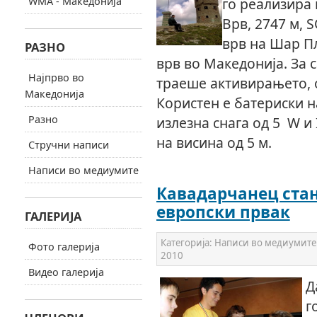
WMA - Македонија
го реализира
Врв, 2747 м, 
врв на Шар Пл
РАЗНО
врв во Македонија. За 
Најпрво во
траеше активирањето, 
Македонија
Користен е батериски н
Разно
излезна снага од 5 W и
на висина од 5 м.
Стручни написи
Написи во медиумите
Кавадарчанец ста
европски првак
ГАЛЕРИЈА
Категорија:
Написи во медиумите
Фото галерија
2010
Видео галерија
Д
г