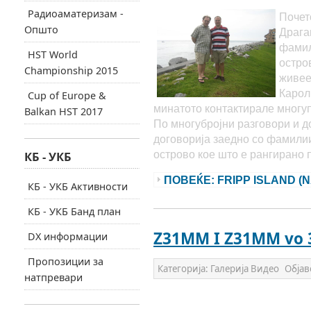
Радиоаматеризам -
Почет
Општо
Драга
фамил
HST World
остро
Championship 2015
живее
Карол
Cup of Europe &
минатото контактирале многуп
Balkan HST 2017
По многубројни разговори и д
договорија заедно со фамилии
острово кое што е рангирано
КБ - УКБ
ПОВЕЌЕ: FRIPP ISLAND (N
КБ - УКБ Активности
КБ - УКБ Банд план
Z31MM I Z31MM vo 
DX информации
Пропозиции за
Категорија:
Галерија Видео
Објав
натпревари