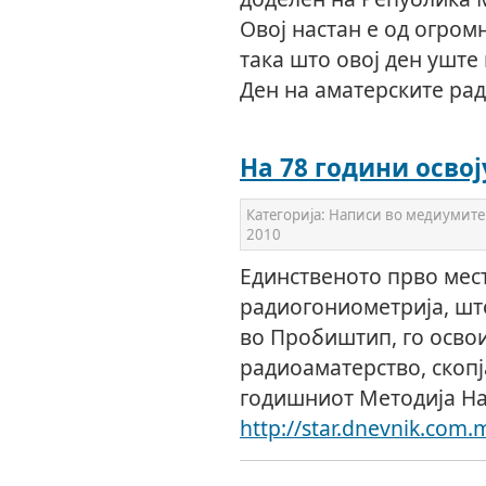
Овој настан е од огром
така што овој ден уште 
Ден на аматерските ра
На 78 години осво
Категорија:
Написи во медиумите
2010
Единственото прво мес
радиогониометрија, шт
во Пробиштип, го осво
радиоаматерство, скопј
годишниот Методија На
http://star.dnevnik.com