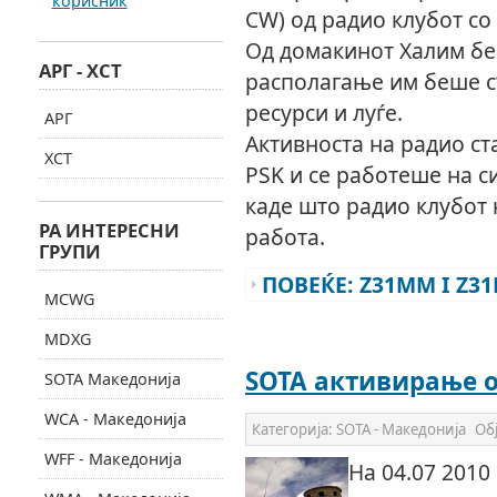
корисник
CW) од радио клубот со
Од домакинот Халим бе
АРГ - ХСТ
располагање им беше ст
ресурси и луѓе.
АРГ
Активноста на радио с
ХСТ
PSK и се работеше на с
каде што радио клубот 
РА ИНТЕРЕСНИ
работа.
ГРУПИ
ПОВЕЌЕ: Z31MM I Z3
MCWG
MDXG
SOTA активирање о
SOTA Македонија
WCA - Македонија
Категорија:
SOTA - Македонија
Об
WFF - Македонија
На 04.07 2010