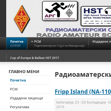
Почетна
РСМ
Издадени 
Z37RSM
Радиоаматерски Сојуз на Македонија
Cup of Europe & Balkan HST 2017
ГЛАВНО МЕНИ
Радиоаматерски
Почетна
РСМ
Fripp Island (NA-110
Издадени лиценци
Категорија:
Z3 - DX Експедиции
О
Регулатива
2010