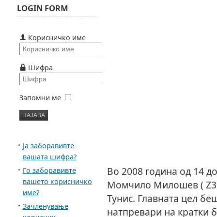
LOGIN FORM
Корисничко име
Шифра
Запомни ме
Ја заборавивте
вашата шифра?
Во 2008 година од 14 до
Го заборавивте
вашето корисничко
Момчило Милошев ( Z31
име?
Тунис. Главната цел беш
Зачленување
натпревари на кратки 