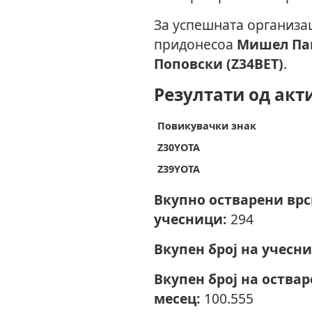
За успешната организац
придонесоа
Мишел Пав
Поповски (Z34BET)
.
Резултати од акт
Повикувачки знак
Z30YOTA
Z39YOTA
Вкупно остварени вр
учесници:
294
Вкупен број на учесни
Вкупен број на оства
месец:
100.555