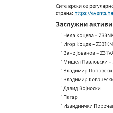
Сите врски се регуларн
страна:
https://events.h
Заслужни активи
Неда Коцева – Z33NK
Игор Коцев – Z33IKN
Ване Јованов – Z31V
Мишел Павловски –
Владимир Поповски 
Владимир Ковачески
Давид Војноски
Петар
Извиднички Поречан