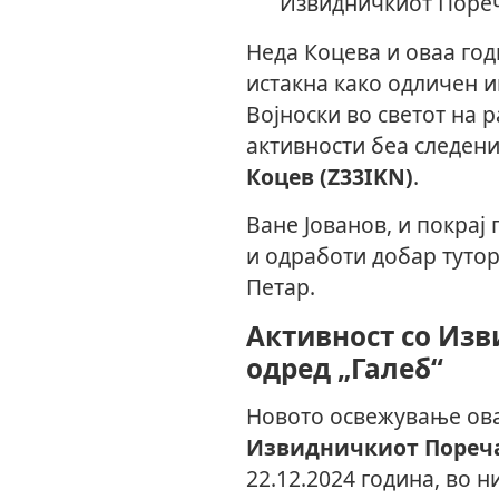
Извидничкиот Пореч
Неда Коцева и оваа год
истакна како одличен и
Војноски во светот на 
активности беа следен
Коцев (Z33IKN)
.
Ване Јованов, и покрај
и одработи добар тутор
Петар.
Активност со Из
одред „Галеб“
Новото освежување ова
Извидничкиот Пореча
22.12.2024 година, во 