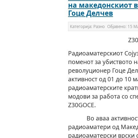
на македонскиот 
Гоце Делчев
Категорија:
Разно
Објавено:
15 М
Z30
Радиоаматерскиот Сојуз 
поменот за убиството н
револуционер Гоце Дел
активност од 01 до 10 м
радиоаматерските кра
модови за работа со сп
Z30GOCE.
Во аваа активност у
радиоаматери од Макед
радиоаматерски врски 