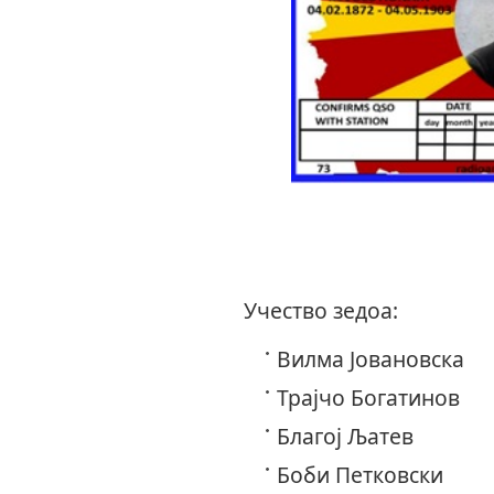
Учество зедоа:
Вилма Јовановска
Трајчо Богати
Благој Љатев 
Боби Петковски