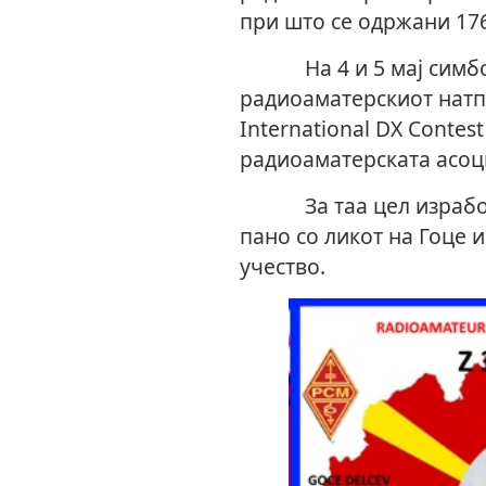
при што се одржани 17
На 4 и 5 мај симбол
радиоаматерскиот натп
International DX Contes
радиоаматерската асоци
За таа цел изработен
пано со ликот на Гоце 
учество.