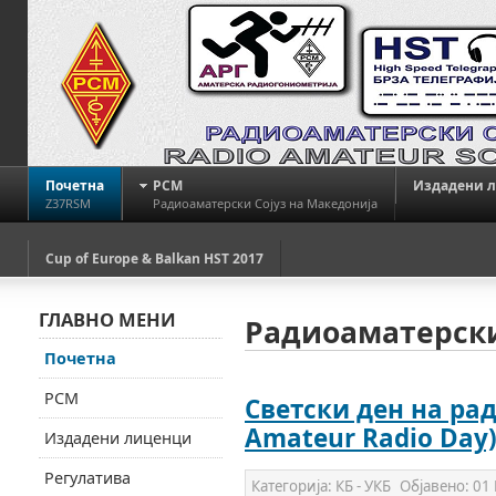
Почетна
РСМ
Издадени 
Z37RSM
Радиоаматерски Сојуз на Македонија
Cup of Europe & Balkan HST 2017
ГЛАВНО МЕНИ
Радиоаматерски
Почетна
РСМ
Светски ден на ра
Amateur Radio Day)
Издадени лиценци
Регулатива
Категорија:
КБ - УКБ
Објавено:
01 