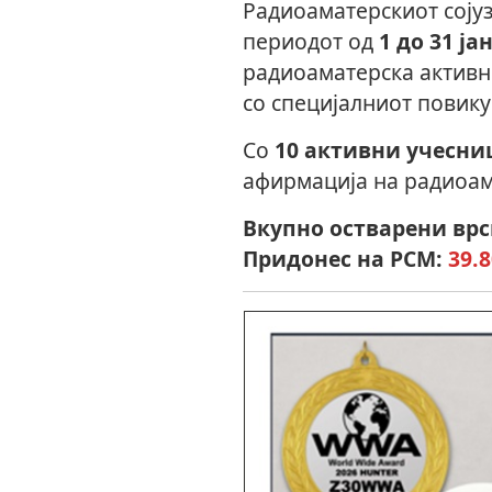
Радиоаматерскиот сојуз
периодот од
1 до 31 ј
радиоаматерска актив
со специјалниот повик
Со
10 активни учесни
афирмација на радиоам
Вкупно остварени врс
Придонес на РСМ:
39.