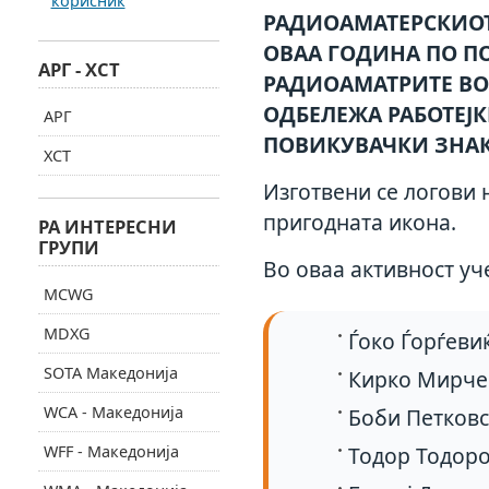
корисник
РАДИОАМАТЕРСКИОТ
ОВАА ГОДИНА ПО П
АРГ - ХСТ
РАДИОАМАТРИТЕ ВО 
ОДБЕЛЕЖА РАБОТЕЈ
АРГ
ПОВИКУВАЧКИ ЗНАК
ХСТ
Изготвени се логови 
пригодната икона.
РА ИНТЕРЕСНИ
ГРУПИ
Во оваа активност уч
MCWG
MDXG
Ѓоко Ѓорѓеви
SOTA Македонија
Кирко Мирче
WCA - Македонија
Боби Петковс
WFF - Македонија
Тодор Тодоро