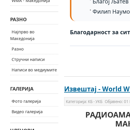
Благој Љатев
WMA - Македонија
Филип Наумо
РАЗНО
Благодарност за сит
Најпрво во
Македонија
Разно
Стручни написи
Написи во медиумите
Извештај - World W
ГАЛЕРИЈА
Фото галерија
Категорија:
КБ - УКБ
Објавено:
01 
Видео галерија
РАДИОАМАТ
МА