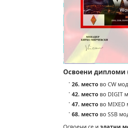
Освоени дипломи (
26. место
во CW мод 
42. место
во DIGIT м
47. место
во MIXED м
68. место
во SSB мод
Освоени се и
златни м