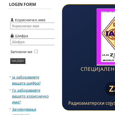
LOGIN FORM
Корисничко име
Шифра
Запомни ме
СПЕЦИЈАЛЕН
Ја заборавивте
вашата шифра?
Z
Го заборавивте
вашето корисничко
име?
Радиоаматерски сојуз
Зачленување