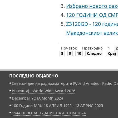
Избрано новото рак
120 ГОДИНИ ОД СМР
Z3120GD - 120 годин
Македонскиот велик
Почеток
Претходно
1
2
8
9
10
Следно
Крај
ПОСЛЕДНО ОБЈАВЕНО
Светски ден на радиоаматерите (World Amateur Radio Da
Извештај - World Wide Award 2026
December YOTA Month 2024
100 Години IARU 18 АПРИЛ 1925 - 18 АПРИЛ 2025
1944 ПРВО ЗАСЕДАНИЕ НА АСНОМ 2024