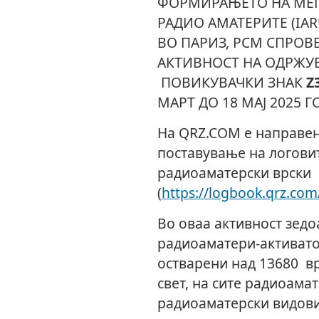
ФОРМИРАЊЕТО НА МЕЃ
РАДИО АМАТЕРИТЕ (IAR
ВО ПАРИЗ, РСМ СПРОВ
АКТИВНОСТ НА ОДРЖУ
ПОВИКУВАЧКИ ЗНАК
Z
МАРТ ДО 18 МАЈ 2025 Г
На QRZ.COM е направен
поставување на логови
радиоаматерски врски
(
https://logbook.qrz.co
Во оваа активност зедоа
радиоаматери-активато
остварени над 13680 в
свет, на сите радиоама
радиоаматерски видови