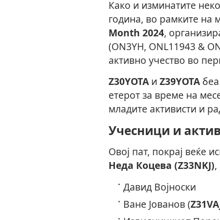
Како и изминатите неко
година, во рамките на
Month 2024
, организир
(ON3YH, ONL11943 & ON
активно учество во пер
Z30YOTA
и
Z39YOTA
беа 
етерот за време на мес
младите активисти и ра
Учесници и акти
Овој пат, покрај веќе 
Неда Коцева (Z33NKJ)
,
Давид Војноски
Ване Јованов (
Z31VA