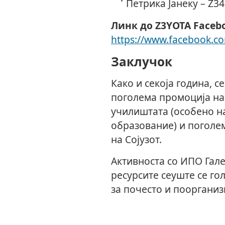
Петрика Јанеку – Z3
Линк до Z3YOTA Faceb
https://www.facebook.c
Заклучок
Како и секоја година, с
поголема промоција на
училиштата (особено н
образование) и поголе
на Сојузот.
Активноста со ИПО Гале
ресурсите сеуште се го
за почесто и пооргани