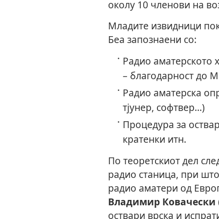
околу 10 членови на воз
Младите извидници пок
Беа запознаени со:
Радио аматерското х
– благодарност до М
Радио аматерска опр
тјунер, софтвер...)
Процедура за оствар
кратенки итн.
По теоретскиот дел сл
радио станица, при што
радио аматери од Евро
Владимир Ковачески 
оствари врска и испрат