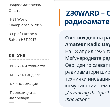
Радиоаматеризам -
Општо
Z30WARD – С
радиоамате
HST World
Championship 2015
Cup of Europe &
Светски ден на р
Balkan HST 2017
Amateur Radio Day
На 18 април 1925 г
КБ - УКБ
Меѓународната рад
Овој ден го слава
КБ - УКБ Активности
радиоаматери ширу
КБ - УКБ Банд план
технички иновации
DX информации
комуникации. Темат
„Advancing the Spiri
Пропозиции за
натпревари
Innovation“
.