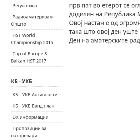
прв пат во етерот се ог
Регулатива
доделен на Република 
Радиоаматеризам -
Овој настан е од огром
Општо
така што овој ден уште 
HST World
Ден на аматерските ра
Championship 2015
Cup of Europe &
Balkan HST 2017
КБ - УКБ
КБ - УКБ Активности
КБ - УКБ Банд план
DX информации
Пропозиции за
натпревари