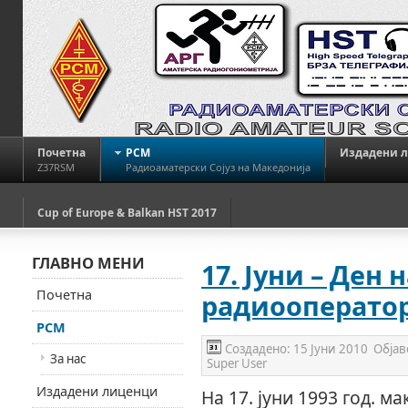
Почетна
РСМ
Издадени 
Z37RSM
Радиоаматерски Сојуз на Македонија
Cup of Europe & Balkan HST 2017
ГЛАВНО МЕНИ
17. Јуни – Ден
Почетна
радиооперато
РСМ
Создадено:
15 Јуни 2010
Објав
За нас
Super User
Издадени лиценци
На 17. јуни 1993 год. 