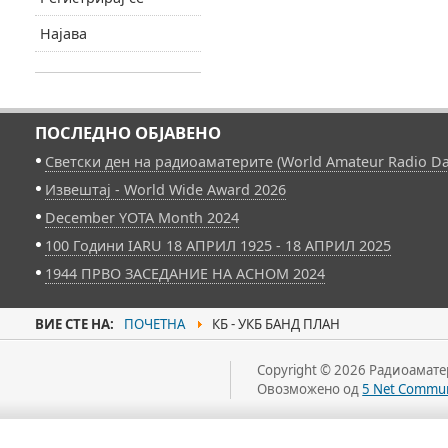
Најава
ПОСЛЕДНО ОБЈАВЕНО
Светски ден на радиоаматерите (World Amateur Radio Da
Извештај - World Wide Award 2026
December YOTA Month 2024
100 Години IARU 18 АПРИЛ 1925 - 18 АПРИЛ 2025
1944 ПРВО ЗАСЕДАНИЕ НА АСНОМ 2024
ВИЕ СТЕ НА:
ПОЧЕТНА
КБ - УКБ БАНД ПЛАН
Copyright © 2026 Радиоаматер
Овозможено од
5 Net Commun