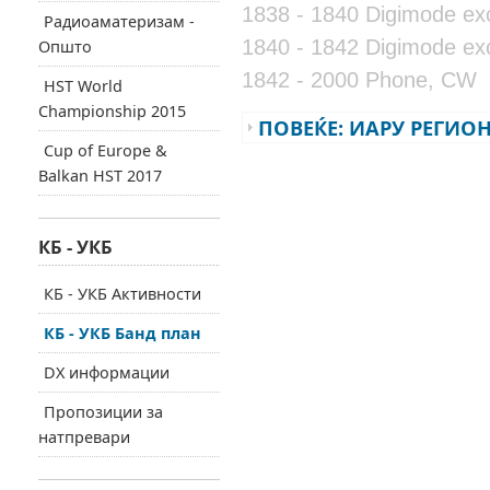
1838 - 1840 Digimode ex
Радиоаматеризам -
1840 - 1842 Digimode ex
Општо
1842 - 2000 Phone, CW
HST World
Championship 2015
ПОВЕЌЕ: ИАРУ РЕГИОН
Cup of Europe &
Balkan HST 2017
КБ - УКБ
КБ - УКБ Активности
КБ - УКБ Банд план
DX информации
Пропозиции за
натпревари