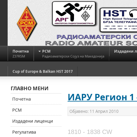
Почетна
РСМ
Издадени 
Z37RSM
Радиоаматерски Сојуз на Македонија
Cup of Europe & Balkan HST 2017
ГЛАВНО МЕНИ
ИАРУ Регион 1 
Почетна
РСМ
Објавено:
11 Април 2010
Издадени лиценци
1810 - 1838 CW
Регулатива