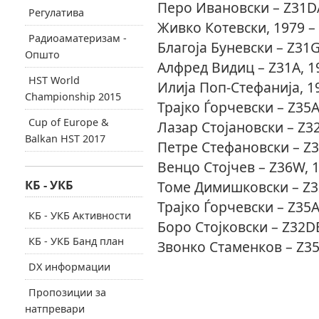
Перо Ивановски – Z31DA
Регулатива
Живко Котевски, 1979 –
Радиоаматеризам -
Благоја Буневски – Z31G
Општо
Алфред Видиц – Z31A, 1
HST World
Илија Поп-Стефанија, 1
Championship 2015
Трајко Ѓорчевски – Z35A
Cup of Europe &
Лазар Стојановски – Z32
Balkan HST 2017
Петре Стефановски – Z3
Венцо Стојчев – Z36W, 1
КБ - УКБ
Томе Димишковски – Z32
Трајко Ѓорчевски – Z35A
КБ - УКБ Активности
Боро Стојковски – Z32DB
КБ - УКБ Банд план
Звонко Стаменков – Z35
DX информации
Пропозиции за
натпревари