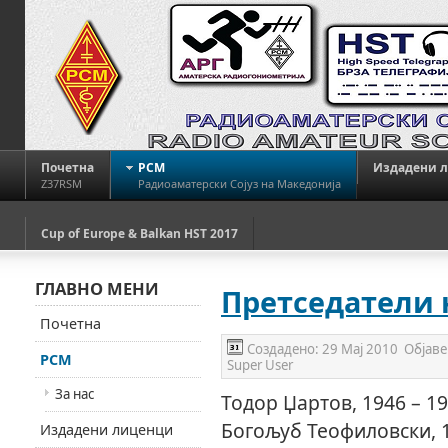
Почетна
РСМ
Издадени 
Z37RSM
Радиоаматерски Сојуз на Македонија
Cup of Europe & Balkan HST 2017
ГЛАВНО МЕНИ
Претседатели 
Почетна
Создадено:
29 Мај 2010
Објаве
РСМ
Super User
За нас
Тодор Џартов, 1946 – 1
Богољуб Теофиловски, 1
Издадени лиценци