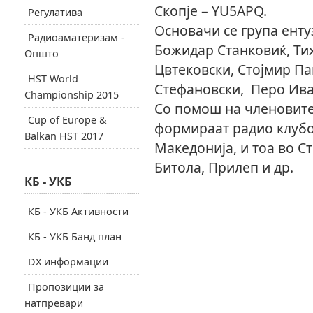
Скопје – YU5APQ.
Регулатива
Основачи се група енту
Радиоаматеризам -
Божидар Станковиќ, Ти
Општо
Цвтековски, Стојмир Па
HST World
Стефановски, Перо Иван
Championship 2015
Со помош на членовите 
Cup of Europe &
формираат радио клубо
Balkan HST 2017
Македонија, и тоа во С
Битола, Прилеп и др.
КБ - УКБ
КБ - УКБ Активности
КБ - УКБ Банд план
DX информации
Пропозиции за
натпревари