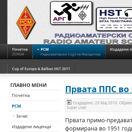
Почетна
РСМ
Издадени 
Z37RSM
Радиоаматерски Сојуз на Македонија
Cup of Europe & Balkan HST 2017
ГЛАВНО МЕНИ
Првата ППС во
Почетна
Создадено:
29 Мај 2010
Објаве
РСМ
Super User
За нас
Првата примо-предават
Издадени лиценци
формирана во 1951 годи