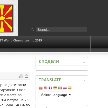
ST World Championship 2015
СПОДЕЛИ
TRANSLATE
р во дигитални
варувачи. Оваа
е 2 места во
 Z30A патуваше 25
ко Боца - 4O3A во