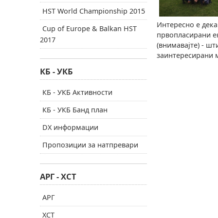
HST World Championship 2015
Интересно е дека
Cup of Europe & Balkan HST
првопласирани ек
2017
(внимавајте) - шт
заинтересирани м
КБ - УКБ
КБ - УКБ Активности
КБ - УКБ Банд план
DX информации
Пропозиции за натпревари
АРГ - ХСТ
АРГ
ХСТ