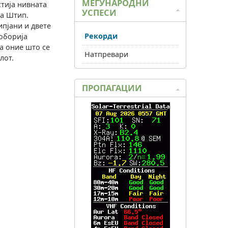
МЕЃУНАРОДНИ
тија нивната
УСПЕСИ
на Штип.
ипјани и двете
Рекорди
соборија
За оние што се
Натпревари
лот.
ПРОПАГАЦИИ