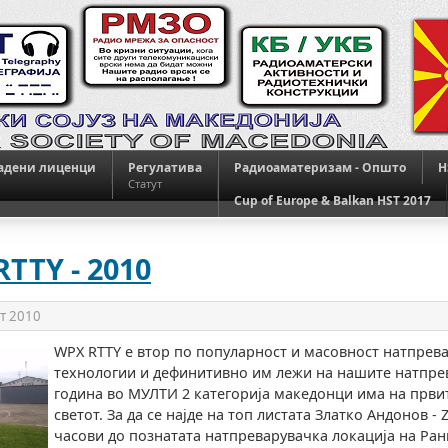
адени лиценци
Регулатива
Радиоаматеризам - Општо
H
Статут
Cup of Europe & Balkan HST 2017
TTY - 2010
ст 2010
WPX RTTY е втор по популарност и масовност натпрева
технологии и дефинитивно им лежи на нашите натпре
година во МУЛТИ 2 категорија македонци има на првит
светот. За да се најде на топ листата Златко Андонов -
часови до познатата натпреварувачка локација на Ран