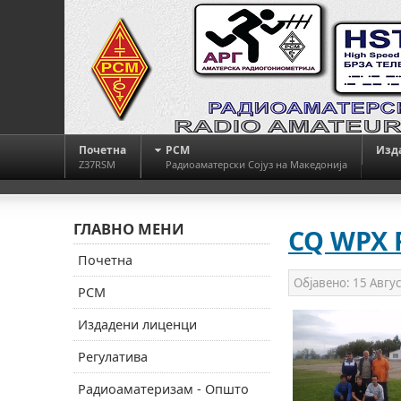
Почетна
РСМ
Изд
Z37RSM
Радиоаматерски Сојуз на Македонија
ГЛАВНО МЕНИ
CQ WPX R
Почетна
Објавено:
15 Авгу
РСМ
Издадени лиценци
Регулатива
Радиоаматеризам - Општо