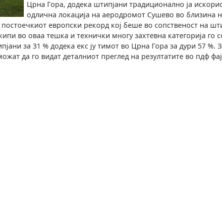
Црна Гора, додека штипјани традиционално ја искорис
одлична локација на аеродромот Сушево во близина 
 постоечкиот европски рекорд кој беше во сопственост на шт
ипи во оваа тешка и технички многу захтевна категорија го 
ипјани за 31 % додека екс ју тимот во Црна Гора за дури 57 %. 
ожат да го видат деталниот преглед на резултатите во пдф фај