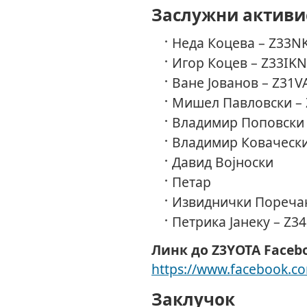
Заслужни активи
Неда Коцева – Z33NK
Игор Коцев – Z33IKN
Ване Јованов – Z31V
Мишел Павловски –
Владимир Поповски 
Владимир Ковачески
Давид Војноски
Петар
Извиднички Поречан
Петрика Јанеку – Z3
Линк до Z3YOTA Faceb
https://www.facebook.c
Заклучок