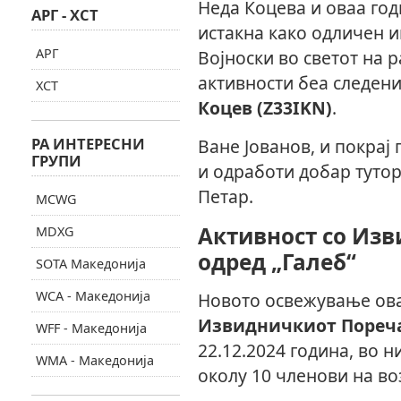
Неда Коцева и оваа год
АРГ - ХСТ
истакна како одличен и
АРГ
Војноски во светот на 
активности беа следен
ХСТ
Коцев (Z33IKN)
.
РА ИНТЕРЕСНИ
Ване Јованов, и покрај
ГРУПИ
и одработи добар тутор
Петар.
MCWG
Активност со Из
MDXG
одред „Галеб“
SOTA Македонија
WCA - Македонија
Новото освежување ова
Извидничкиот Пореча
WFF - Македонија
22.12.2024 година, во 
WMA - Македонија
околу 10 членови на воз