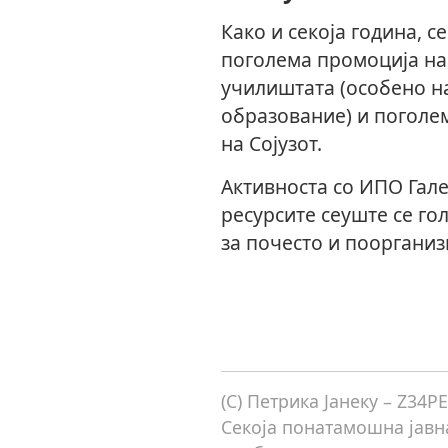
Како и секоја година, с
поголема промоција на
училиштата (особено н
образование) и поголе
на Сојузот.
Активноста со ИПО Гале
ресурсите сеуште се го
за почесто и пооргани
(C) Петрика Јанеку – Z34P
Секоја понатамошна јавна