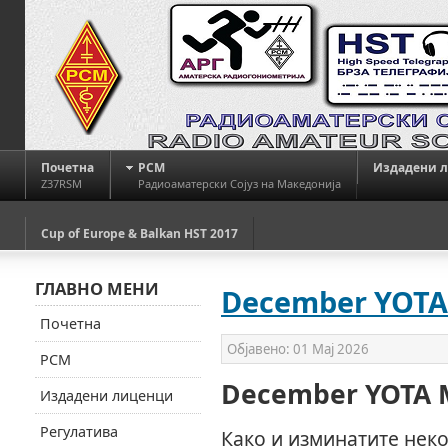
Почетна
РСМ
Издадени 
Z37RSM
Радиоаматерски Сојуз на Македонија
Cup of Europe & Balkan HST 2017
ГЛАВНО МЕНИ
December YOTA
Почетна
Објавено:
01 Мај 2026
РСМ
December YOTA 
Издадени лиценци
Регулатива
Како и изминатите неко