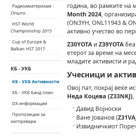
година, во рамките на
Радиоаматеризам -
Општо
Month 2024
, организир
(ON3YH, ONL11943 & ON
HST World
активно учество во пер
Championship 2015
Cup of Europe &
Z30YOTA
и
Z39YOTA
беа 
Balkan HST 2017
етерот за време на мес
младите активисти и ра
КБ - УКБ
Учесници и акти
КБ - УКБ Активности
Овој пат, покрај веќе 
КБ - УКБ Банд план
Неда Коцева (Z33NKJ)
,
DX информации
Давид Војноски
Пропозиции за
Ване Јованов (
Z31VA
натпревари
Извидничкиот Пореч