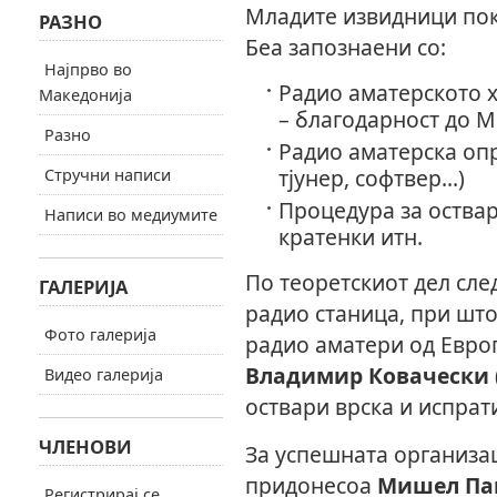
Младите извидници пок
РАЗНО
Беа запознаени со:
Најпрво во
Радио аматерското х
Македонија
– благодарност до М
Разно
Радио аматерска опр
тјунер, софтвер...)
Стручни написи
Процедура за оствар
Написи во медиумите
кратенки итн.
По теоретскиот дел сл
ГАЛЕРИЈА
радио станица, при што
Фото галерија
радио аматери од Евро
Владимир Ковачески 
Видео галерија
оствари врска и испрат
ЧЛЕНОВИ
За успешната организац
придонесоа
Мишел Пав
Регистрирај се