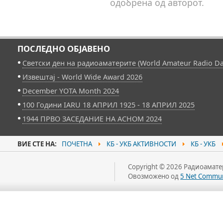
одобрена од авторот.
ПОСЛЕДНО ОБЈАВЕНО
Светски ден на радиоаматерите (World Amateur Radio Da
Извештај - World Wide Award 2026
December YOTA Month 2024
100 Години IARU 18 АПРИЛ 1925 - 18 АПРИЛ 2025
1944 ПРВО ЗАСЕДАНИЕ НА АСНОМ 2024
ВИЕ СТЕ НА:
ПОЧЕТНА
КБ - УКБ АКТИВНОСТИ
КБ - УКБ
Copyright © 2026 Радиоаматер
Овозможено од
5 Net Commun