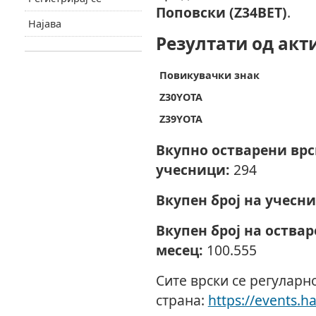
Поповски (Z34BET)
.
Најава
Резултати од акт
Повикувачки знак
Z30YOTA
Z39YOTA
Вкупно остварени вр
учесници:
294
Вкупен број на учесни
Вкупен број на оства
месец:
100.555
Сите врски се регуларн
страна:
https://events.h