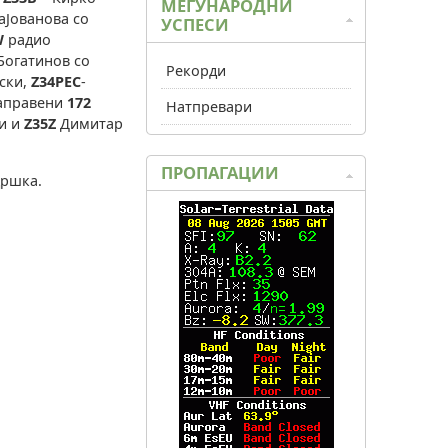
МЕЃУНАРОДНИ
аЈованова со
УСПЕСИ
W
радио
 Богатинов со
Рекорди
ски,
Z34PEC
-
направени
172
Натпревари
и и
Z35Z
Димитар
ПРОПАГАЦИИ
дршка.