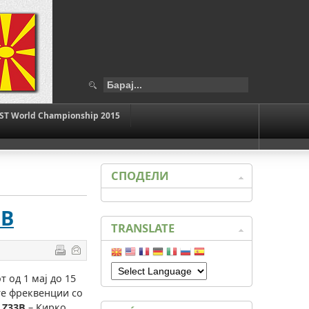
ST World Championship 2015
СПОДЕЛИ
ЕВ
TRANSLATE
д 1 мај до 15
те фреквенции со
е
Z33B
– Кирко