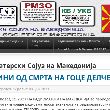
адени лиценци
Регулатива
Радиоаматеризам - Општо
H
Статут
Cup of Europe & Balkan HST 2017
терски Сојуз на Македонија
ИНИ ОД СМРТА НА ГОЦЕ ДЕЛЧ
gorised
Објавено:
09 Јуни 2023
СОЈУЗОТ НА РАДИОМАТЕРИ НА МАКЕДОНИЈА во периодот о
, организираше радиоаматерска активност на радиоаматерски
икувачки знак
Z3120GD
, при што зедоа учество радиоматерит