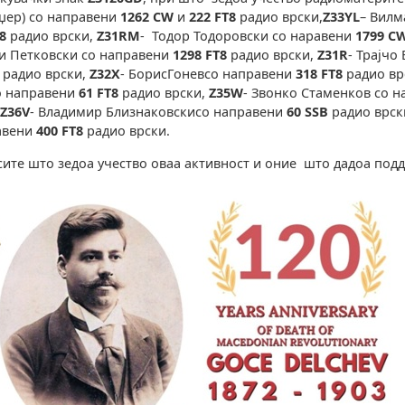
џер) со направени
1262
CW
и
222
FT8
радио врски,
Z33YL
– Вилм
T8
радио врски,
Z31RM
- Тодор Тодоровски со наравени
1799
C
би Петковски со направени
1298
FT8
радио врски,
Z31R
- Трајчо
8
радио врски,
Z32X
- БорисГоневсо направени
318
FT8
радио вр
со направени
61
FT8
радио врски,
Z35W
- Звонко Стаменков со 
Z36V
- Владимир Близнаковскисо направени
60
SSB
радио врск
равени
400
FT8
радио врски.
сите што зедоа учество оваа активност и оние што дадоа под