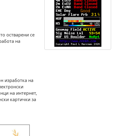
то остварени се
работа на
н изработка на
лектронски
нци на интернет,
нски картички за