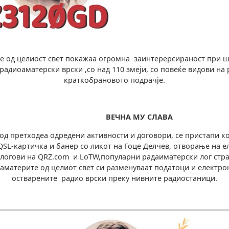
 од целиост свет покажаа огромна заинтерерсираност при ш
 радиоаматерски врски ,со над 110 змеји, со повеќе видови на 
краткобрановото подрачје.
ВЕЧНА
МУ СЛАВА
 претходеа одредени активности и договори, се пристапи ко
QSL-картичка и банер со ликот на Гоце Делчев, отворање на е
логови на QRZ.com и LoTW,популарни радаиматерски лог стра
аматерите од целиот свет си разменуваат податоци и електро
остварените радио врски преку нивните радиостаници.