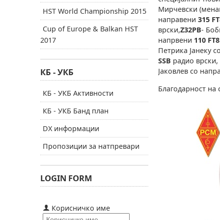
Мирчевски (мена
HST World Championship 2015
направени
315
F
Cup of Europe & Balkan HST
врски,
Z32PB
- Бо
2017
напрвени
110
FT
Петрика Јанеку 
SSB
радио врски,
КБ - УКБ
Јаковлев со нап
Благодарност на 
КБ - УКБ Активности
КБ - УКБ Банд план
DX информации
Пропозиции за натпревари
LOGIN FORM
Корисничко име