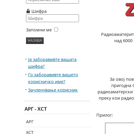
Шифра
Запомни ме
Радиоаматерите
над 6000
Ја заборавивте вашата
шифра?
Го заборавивте вашето
За овој повод
корисничко име?
пригодна 
Зачленување корисник
радиоаматерски 
преку кои радио
АРГ - ХСТ
Прилог:
АРГ
ХСТ