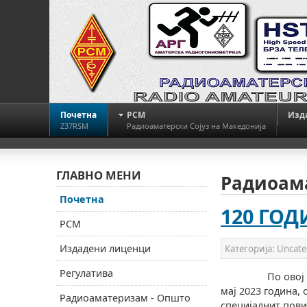
Почетна
РСМ
Изд
Z37RSM
Радиоаматерски Сојуз на Македонија
ГЛАВНО МЕНИ
Радиоама
Почетна
120 ГОД
РСМ
Издадени лиценци
Категорија:
Uncate
Регулатива
По овој повод 
мај 2023 година
Радиоаматеризам - Општо
специјалнит пов